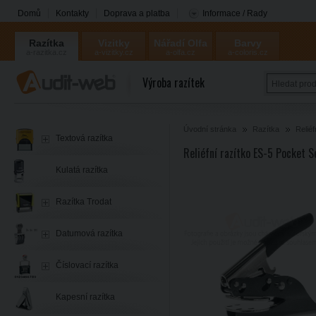
Domů
Kontakty
Doprava a platba
Informace / Rady
Razítka
Vizitky
Nářadí Olfa
Barvy
a-razitka.cz
a-vizitky.cz
a-olfa.cz
a-coloris.cz
Coloris
Výroba razítek
Úvodní stránka
Razítka
Reliéf
Textová razítka
Reliéfní razítko ES-5 Pocket 
Kulatá razítka
Razítka Trodat
Datumová razítka
Číslovací razítka
Kapesní razítka