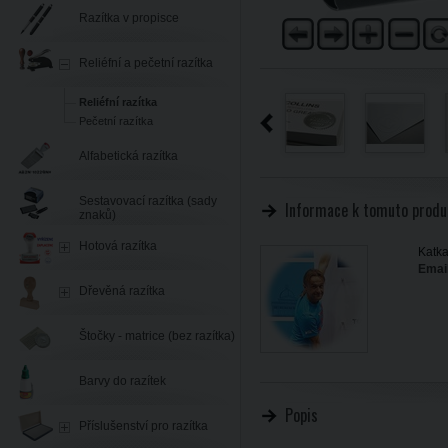
Razítka v propisce
Reliéfní a pečetní razítka
Reliéfní razítka
Pečetní razítka
Alfabetická razítka
Sestavovací razítka (sady
Informace k tomuto produ
znaků)
Hotová razítka
Katka
Email
Dřevěná razítka
Štočky - matrice (bez razítka)
Barvy do razítek
Popis
Příslušenství pro razítka