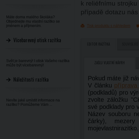
k reliéfnímu strojku
případě dotazu ná
Máte doma malého školáka?
Objednejte mu vlastní razítko se
jménem a příjmením.
Tisk produktu s náhledem
Vícebarevný otisk razítka
EDITOR RAZÍTKA
SOUVISEJÍCÍ
Svět je barevný! I otisk Vašeho razítka
ZAŠLU VLASTNÍ NÁVRH
může být vícebarevný!
Pokud máte již ná
Náležitosti razítka
V článku
příprava 
(podkladů) pro výr
zvolte záložku 
Nevíte jaké umístit informace na
razítko? Pomůžeme Vám ...
své podklady pro v
Název souboru ne
čárky), mezery
mojevlastnirazitko.