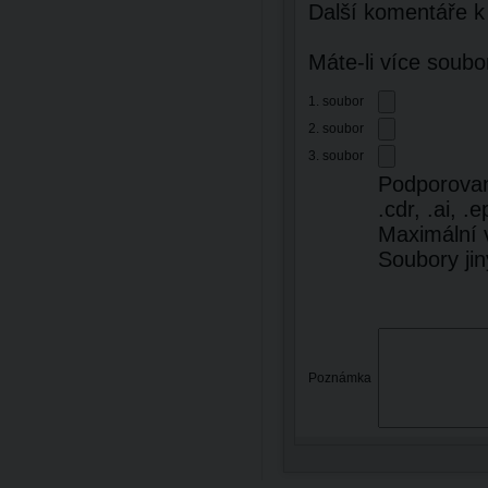
Další komentáře k
Máte-li více soubo
1. soubor
2. soubor
3. soubor
Podporované 
.cdr, .ai, .e
Maximální 
Soubory ji
Poznámka