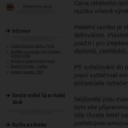
Cena reliéfního raz
Vhodné jako dárek
razítka včetně výro
Reliéfní razítko j
Informace
falšováním. Plastic
použít i pro zlepše
Často kladené otázky (FAQ)
diplomů, certifikát
Razítka pro označování zásilek -
Česká pošta
Barva na lesklý křídový papír
Při vytlačování do 
Reliéfní razítka - grafika
Katalog razítek - PDF
papír vytlačoval s
požadujete vytlače
Darujte razítka! Tip na vhodný
Nejčastěji jsou matr
dárek
bylo vše připraveno
zda chcete reliéf n
potřebujete umisťova
Razítka pro školáky