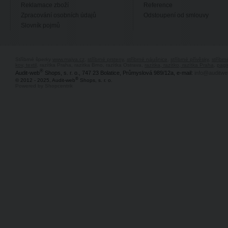
Reklamace zboží
Reference
Zpracování osobních údajů
Odstoupení od smlouvy
Slovník pojmů
Stříbrné šperky
www.majya.cz
,
stříbrné prsteny
,
stříbrné náušnice
,
stříbrné přívěsky
,
stříbr
kov, textil
, razítka Praha, razítka Brno, razítka Ostrava,
razítka, razítko, razítka Praha
,
pagi
®
Audit-web
Shops, s. r. o., 747 23 Bolatice, Průmyslová 989/12a, e-mail:
info@auditwe
®
© 2012 - 2025, Audit-web
Shops, s. r. o.
Powered by Shopcentrik