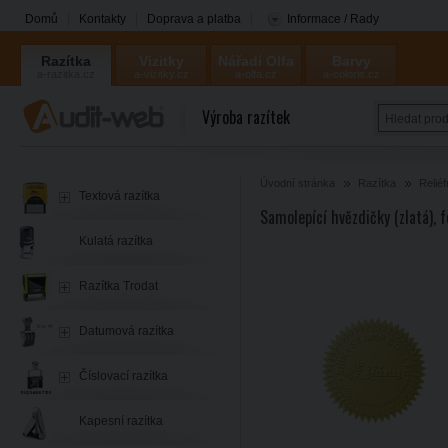
Domů
Kontakty
Doprava a platba
Informace / Rady
Razítka
Vizitky
Nářadí Olfa
Barvy
a-razitka.cz
a-vizitky.cz
a-olfa.cz
a-coloris.cz
Coloris
Výroba razítek
Úvodní stránka
Razítka
Reliéf
Textová razítka
Samolepící hvězdičky (zlatá),
Kulatá razítka
Razítka Trodat
Datumová razítka
Číslovací razítka
Kapesní razítka