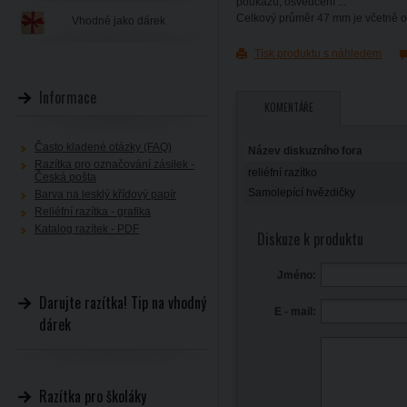
poukazů, osvědčení ...
Celkový průměr 47 mm je včetně 
Vhodné jako dárek
Tisk produktu s náhledem
Informace
KOMENTÁŘE
Často kladené otázky (FAQ)
Název diskuzního fora
Razítka pro označování zásilek -
reliéfní razítko
Česká pošta
Samolepící hvězdičky
Barva na lesklý křídový papír
Reliéfní razítka - grafika
Katalog razítek - PDF
Diskuze k produktu
Jméno:
Darujte razítka! Tip na vhodný
E - mail:
dárek
Razítka pro školáky