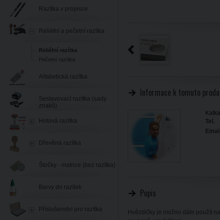
Razítka v propisce
Reliéfní a pečetní razítka
Reliéfní razítka
Pečetní razítka
Alfabetická razítka
Informace k tomuto produ
Sestavovací razítka (sady
znaků)
Katka
Hotová razítka
Tel.
Email
Dřevěná razítka
Štočky - matrice (bez razítka)
Barvy do razítek
Popis
Příslušenství pro razítka
Hvězdičky je možno dále použít na