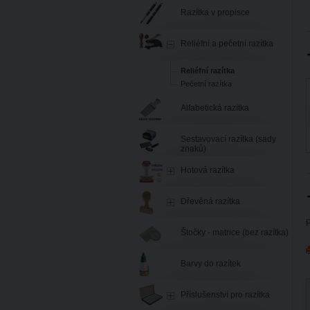
Razítka v propisce
Reliéfní a pečetní razítka
Reliéfní razítka
Pečetní razítka
Alfabetická razítka
Sestavovací razítka (sady
znaků)
Hotová razítka
Dřevěná razítka
P
Štočky - matrice (bez razítka)
Barvy do razítek
Příslušenství pro razítka