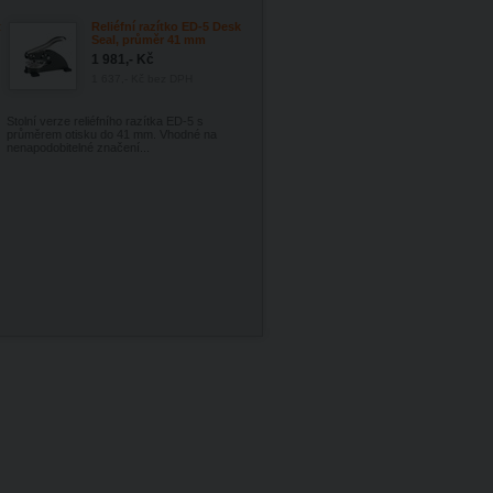
t
Reliéfní razítko ED-5 Desk
Seal, průměr 41 mm
1 981,- Kč
1 637,- Kč
bez DPH
Stolní verze reliéfního razítka ED-5 s
průměrem otisku do 41 mm. Vhodné na
nenapodobitelné značení...