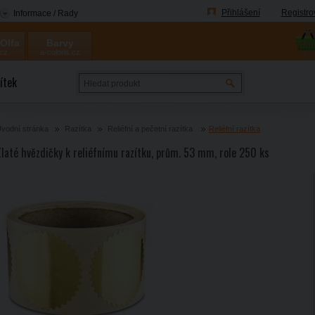
Přihlášení
Registro
Informace / Rady
 Olfa
Barvy
.cz
a-coloris.cz
Coloris
ítek
vodní stránka
Razítka
Reliéfní a pečetní razítka
Reliéfní razítka
Zlaté hvězdičky k reliéfnímu razítku, prům. 53 mm, role 250 ks