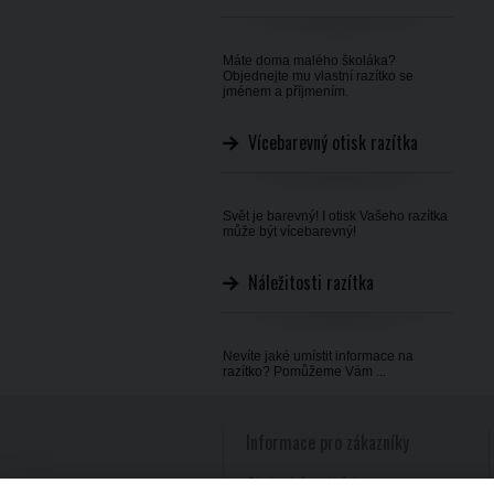
Máte doma malého školáka?
Objednejte mu vlastní razítko se
jménem a příjmením.
Vícebarevný otisk razítka
Svět je barevný! I otisk Vašeho razítka
může být vícebarevný!
Náležitosti razítka
Nevíte jaké umístit informace na
razítko? Pomůžeme Vám ...
Informace pro zákazníky
Obchodní podmínky