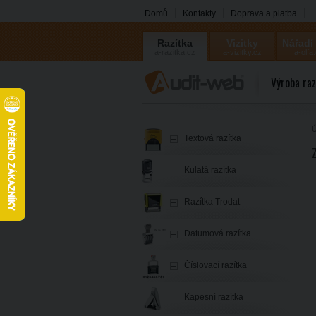
Domů
Kontakty
Doprava a platba
Razítka
Vizitky
Nářadí
a-razitka.cz
a-vizitky.cz
a-olfa
Výroba raz
Ú
Textová razítka
Kulatá razítka
Razítka Trodat
Datumová razítka
Číslovací razítka
Kapesní razítka