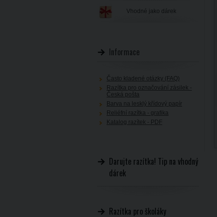
Vhodné jako dárek
Informace
Často kladené otázky (FAQ)
Razítka pro označování zásilek -
Česká pošta
Barva na lesklý křídový papír
Reliéfní razítka - grafika
Katalog razítek - PDF
Darujte razítka! Tip na vhodný
dárek
Razítka pro školáky