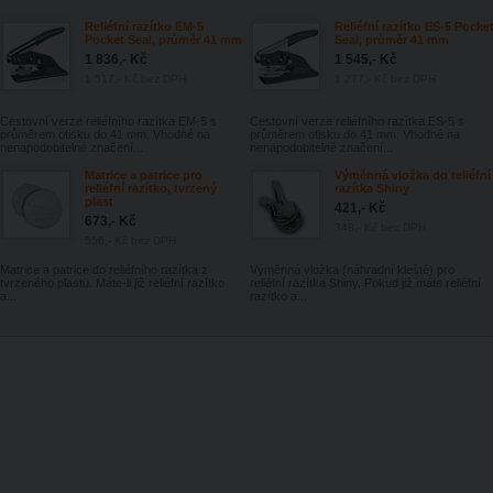
Reliéfní razítko EM-5
Reliéfní razítko ES-5 Pocke
Pocket Seal, průměr 41 mm
Seal, průměr 41 mm
1 836,- Kč
1 545,- Kč
1 517,- Kč
bez DPH
1 277,- Kč
bez DPH
Cestovní verze reliéfního razítka EM-5 s
Cestovní verze reliéfního razítka ES-5 s
průměrem otisku do 41 mm. Vhodné na
průměrem otisku do 41 mm. Vhodné na
nenapodobitelné značení...
nenapodobitelné značení...
Matrice a patrice pro
Výměnná vložka do reliéfní
reliéfní razítko, tvrzený
razítka Shiny
plast
421,- Kč
673,- Kč
348,- Kč
bez DPH
556,- Kč
bez DPH
Matrice a patrice do reliéfního razítka z
Výměnná vložka (náhradní kleště) pro
tvrzeného plastu. Máte-li již reliéfní razítko
reliéfní razítka Shiny. Pokud již máte reliéfní
a...
razítko a...