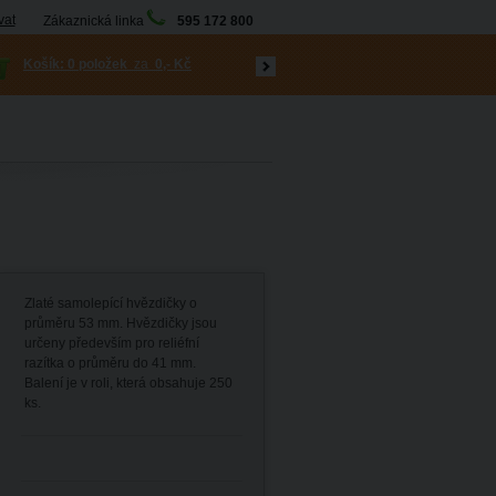
vat
Zákaznická linka
595 172 800
Košík:
0 položek
za
0,- Kč
Zlaté samolepící hvězdičky o
průměru 53 mm. Hvězdičky jsou
určeny především pro reliéfní
razítka o průměru do 41 mm.
Balení je v roli, která obsahuje 250
ks.