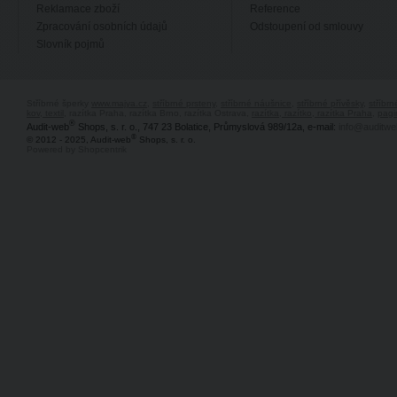
Reklamace zboží
Reference
Zpracování osobních údajů
Odstoupení od smlouvy
Slovník pojmů
Stříbrné šperky
www.majya.cz
,
stříbrné prsteny
,
stříbrné náušnice
,
stříbrné přívěsky
,
stříbr
kov, textil
, razítka Praha, razítka Brno, razítka Ostrava,
razítka, razítko, razítka Praha
,
pagi
®
Audit-web
Shops, s. r. o., 747 23 Bolatice, Průmyslová 989/12a, e-mail:
info@auditwe
®
© 2012 - 2025, Audit-web
Shops, s. r. o.
Powered by Shopcentrik