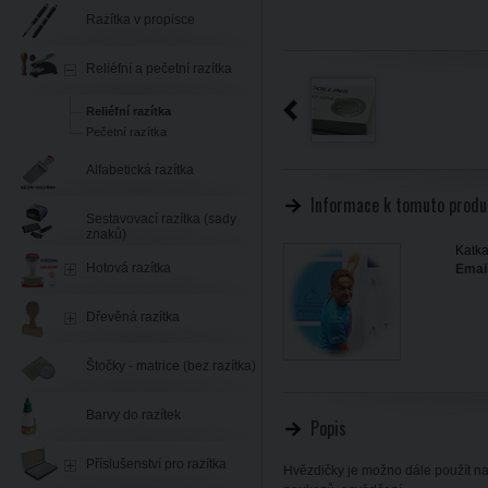
Razítka v propisce
Reliéfní a pečetní razítka
Reliéfní razítka
Pečetní razítka
Alfabetická razítka
Informace k tomuto produ
Sestavovací razítka (sady
znaků)
Katka
Hotová razítka
Email
Dřevěná razítka
Štočky - matrice (bez razítka)
Barvy do razítek
Popis
Příslušenství pro razítka
Hvězdičky je možno dále použít na