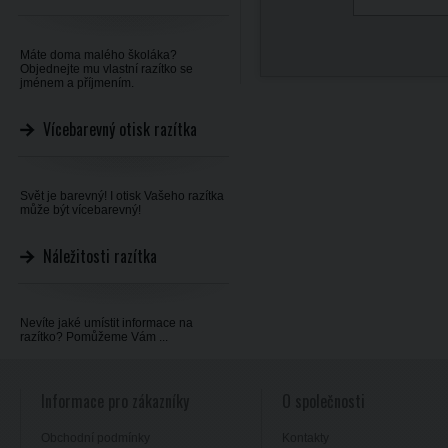
Máte doma malého školáka?
Objednejte mu vlastní razítko se
jménem a příjmením.
Vícebarevný otisk razítka
Svět je barevný! I otisk Vašeho razítka
může být vícebarevný!
Náležitosti razítka
Nevíte jaké umístit informace na
razítko? Pomůžeme Vám ...
Informace pro zákazníky
O společnosti
Obchodní podmínky
Kontakty