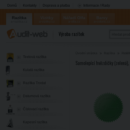
Domů
Kontakty
Doprava a platba
Informace / Rady
Razítka
Vizitky
Nářadí Olfa
Barvy
a-razitka.cz
a-vizitky.cz
a-olfa.cz
a-coloris.cz
Coloris
Výroba razítek
Úvodní stránka
Razítka
Reliéf
Textová razítka
Samolepící hvězdičky (zelená)
Kulatá razítka
Razítka Trodat
Datumová razítka
Číslovací razítka
Kapesní razítka