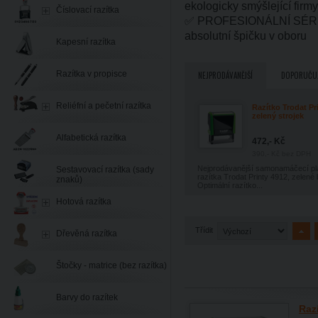
ekologicky smýšlející firmy
Číslovací razítka
✅ PROFESIONÁLNÍ SÉRIE - 
absolutní špičku v oboru
Kapesní razítka
Razítka v propisce
NEJPRODÁVANĚJŠÍ
DOPORUČU
Reliéfní a pečetní razítka
Razítko Trodat Pr
zelený strojek
Alfabetická razítka
472,- Kč
390,- Kč
bez DPH
Nejprodávanější samonamáčecí pl
Sestavovací razítka (sady
razítka Trodat Printy 4912, zelené 
znaků)
Optimální razítko...
Hotová razítka
Třídit
Dřevěná razítka
Štočky - matrice (bez razítka)
Barvy do razítek
Razí