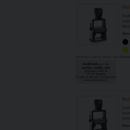
Raz
Razí
hodně
tele
Barv
Maximální velikost otisku:
41 x 24 m
Raz
Razí
hodně
tele
Barv