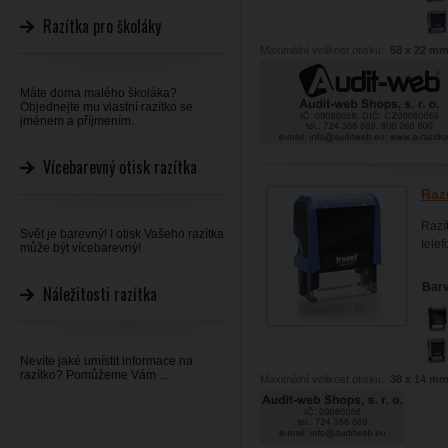
Razítka pro školáky
Maximální velikost otisku:
58 x 22 m
Máte doma malého školáka?
Objednejte mu vlastní razítko se
jménem a příjmením.
Vícebarevný otisk razítka
Raz
Razít
Svět je barevný! I otisk Vašeho razítka
telef
může být vícebarevný!
Barv
Náležitosti razítka
Nevíte jaké umístit informace na
razítko? Pomůžeme Vám ...
Maximální velikost otisku:
38 x 14 m