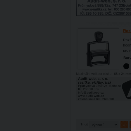
Raz
Razí
hodn
pro r
Barv
Maximální velikost otisku:
68 x 24 m
Třídit