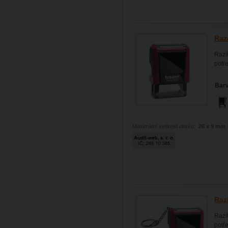
Raz
Razí
potř
Barv
Maximální velikost otisku:
26 x 9 mm
Raz
Razí
potř