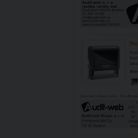
Raz
Razí
Razít
tabul
Barv
Maximální velikost otisku:
70 x 25 m