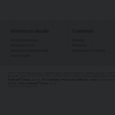
Informace pro zákazníky
O společnosti
Obchodní podmínky
Kontakty
Reklamace zboží
Reference
Zpracování osobních údajů
Odstoupení od smlouvy
Slovník pojmů
Stříbrné šperky
www.majya.cz
,
stříbrné prsteny
,
stříbrné náušnice
,
stříbrné přívěsky
,
stříbr
kov, textil
, razítka Praha, razítka Brno, razítka Ostrava,
razítka, razítko, razítka Praha
,
pagi
®
Audit-web
Shops, s. r. o., 747 23 Bolatice, Průmyslová 989/12a, e-mail:
info@auditwe
®
© 2012 - 2025, Audit-web
Shops, s. r. o.
Powered by Shopcentrik