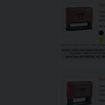
Raz
Text
údajů
tabul
Barv
Maximální velikost otisku:
75 x 15 m
Raz
Text
údaj
obráz
Barv