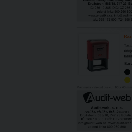
Raz
Text
údajů
tabul
Barv
Maximální velikost otisku:
60 x 40 m