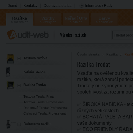
Domů
Kontakty
Doprava a platba
Informace / Rady
Razítka
Vizitky
Nářadí Olfa
Barvy
a-razitka.cz
a-vizitky.cz
a-olfa.cz
a-coloris.cz
Coloris
Výroba razítek
Úvodní stránka
Razítka
Razít
Textová razítka
Razítka Trodat
Kulatá razítka
Vsaďte na ověřenou kvalitu
razítka, která zaručí perfek
Razítka Trodat
Trodat jsou synonymem pro 
spolehlivost za rozumnou 
Textová Trodat Printy
Textová Trodat Professional
✅ ŠIROKÁ NABÍDKA - textov
Datumová Trodat Professional
různých velikostech
Číslovací Trodat Professional
✅ BOHATÁ PALETA BAREV - v
vaše dokumenty
Datumová razítka
✅ ECO FRIENDLY ŘADA - P