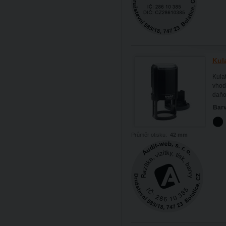
Kul
Kulat
vhodn
daňo
Barv
Průměr otisku:
42 mm