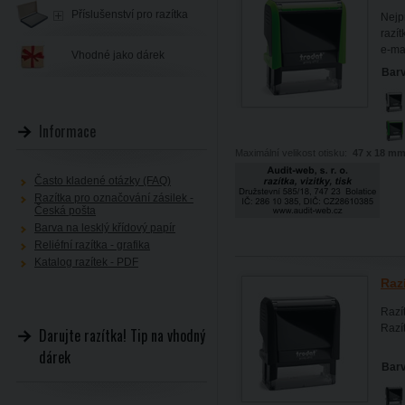
Příslušenství pro razítka
Nejp
razít
e-ma
Vhodné jako dárek
Barv
Informace
Maximální velikost otisku:
47 x 18 m
Často kladené otázky (FAQ)
Razítka pro označování zásilek -
Česká pošta
Barva na lesklý křídový papír
Reliéfní razítka - grafika
Katalog razítek - PDF
Razí
Razí
Razít
Darujte razítka! Tip na vhodný
dárek
Barv