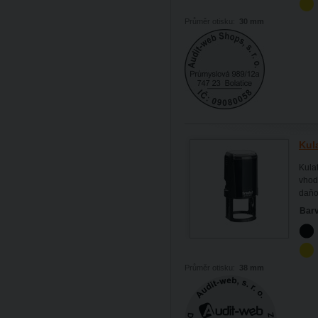
Průměr otisku:
30 mm
Kul
Kulat
vhodn
daňo
Barv
Průměr otisku:
38 mm