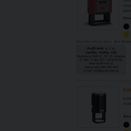
Text
údajů
tabul
Barv
Maximální velikost otisku:
50 x 30 m
Kul
Kulat
vhod
Barv