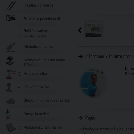
Razítka v propisce
Reliéfní a pečetní razítka
Reliéfní razítka
Pečetní razítka
Alfabetická razítka
Informace k tomuto produ
Sestavovací razítka (sady
znaků)
Katka
Hotová razítka
Email
Dřevěná razítka
Štočky - matrice (bez razítka)
Barvy do razítek
Popis
Příslušenství pro razítka
Hvězdičky je možno dále použít na