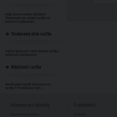
Máte doma malého školáka?
Objednejte mu vlastní razítko se
jménem a příjmením.
Vícebarevný otisk razítka
Svět je barevný! I otisk Vašeho razítka
může být vícebarevný!
Náležitosti razítka
Nevíte jaké umístit informace na
razítko? Pomůžeme Vám ...
Informace pro zákazníky
O společnosti
Obchodní podmínky
Kontakty