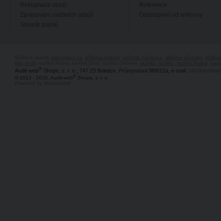
Reklamace zboží
Reference
Zpracování osobních údajů
Odstoupení od smlouvy
Slovník pojmů
Stříbrné šperky
www.majya.cz
,
stříbrné prsteny
,
stříbrné náušnice
,
stříbrné přívěsky
,
stříbr
kov, textil
, razítka Praha, razítka Brno, razítka Ostrava,
razítka, razítko, razítka Praha
,
pagi
®
Audit-web
Shops, s. r. o., 747 23 Bolatice, Průmyslová 989/12a, e-mail:
info@auditwe
®
© 2012 - 2025, Audit-web
Shops, s. r. o.
Powered by Shopcentrik