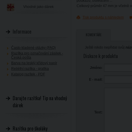
poukazů, osvědčení ...
Celkový průměr 47 mm je včetně 
Vhodné jako dárek
Tisk produktu s náhledem
Informace
KOMENTÁŘE
Ještě nikdo nepřidal svůj
náz
Často kladené otázky (FAQ)
Razítka pro označování zásilek -
Diskuze k produktu
Česká pošta
Barva na lesklý křídový papír
Jméno:
Reliéfní razítka - grafika
Katalog razítek - PDF
E - mail:
Darujte razítka! Tip na vhodný
dárek
Text:
Razítka pro školáky