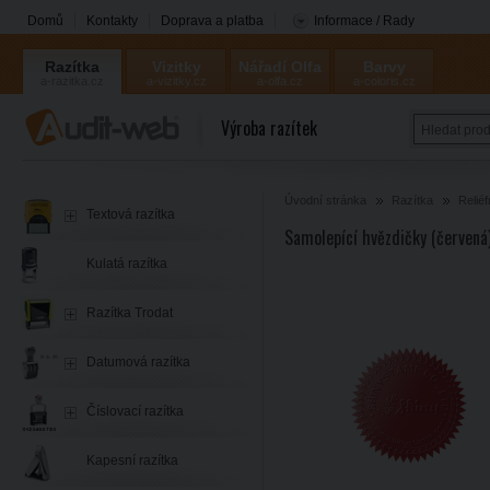
Domů
Kontakty
Doprava a platba
Informace / Rady
Razítka
Vizitky
Nářadí Olfa
Barvy
a-razitka.cz
a-vizitky.cz
a-olfa.cz
a-coloris.cz
Coloris
Výroba razítek
Úvodní stránka
Razítka
Reliéf
Textová razítka
Samolepící hvězdičky (červená
Kulatá razítka
Razítka Trodat
Datumová razítka
Číslovací razítka
Kapesní razítka