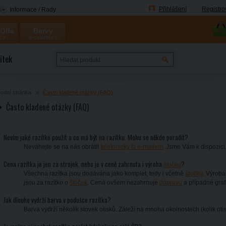
Přihlášení
Registro
Informace / Rady
 Olfa
Barvy
.cz
a-coloris.cz
Coloris
ítek
odní stránka
Často kladené otázky (FAQ)
Často kladené otázky (FAQ)
Nevím jaké razítko použít a co má být na razítku. Mohu se někde poradit?
Neváhejte se na nás obrátit
telefonicky či e-mailem
. Jsme Vám k dispozici
Cena razítka je jen za strojek, nebo je v ceně zahrnuta i výroba
?
štočku
Všechna razítka jsou dodávána jako komplet, tedy i včetně
štočku
. Výrob
jsou za razítko o
štoček
. Cena ovšem nezahrnuje
dopravu
a případné graf
Jak dlouho vydrží barva v podušce razítka?
Barva vydrží několik stovek otisků. Záleží na mnoha okolnostech (kolik otis