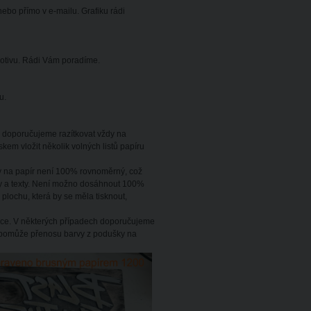
ebo přímo v e-mailu. Grafiku rádi
motivu. Rádi Vám poradíme.
u.
u, doporučujeme razítkovat vždy na
skem vložit několik volných listů papíru
y na papír není 100% rovnoměrný, což
inky a texty. Není možno dosáhnout 100%
lochu, která by se měla tisknout,
ušce. V některých případech doporučujeme
e pomůže přenosu barvy z podušky na