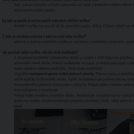
Ano, své požadavky můžete naformátovat např. v textovém editoru Word, n
zpracujeme podle zadání
Do jaké gramáže je možno použít nabízená reliéfní razítka?
Reliéfní razítka lze použít až do gramáže papíru 300 g. Ovšem záleží na 
Z čeho je vyrobena matrice a patrice reliéfního razítka?
Matrice a patrice reliéfního razítka je vyrobena z kvalitního tvrzeného plast
Jak používat velká razítka, aby byl otisk kvalitnější?
K dosažení kvalitního výsledného otisku u razítek s větší tiskovou plocho
absolutně rovné ploše. Pokud razítkujete na papír, je dobré pod papír s oti
nebo nějakou měkkou podložku. Otisk bude kvalitnější.
U grafiky
nedoporučujeme velké tiskové plochy
. Přenos barvy z podušk
může opticky snížit kvalitu otisku. Spíše se doporučuje požívat obrysy, l
rovnoměrného přenosu barvy jako u tiskárny. Pokud máte v návrhu velkou p
doporučujeme ji invertovat.
Pokud máte problém s kvalitou otisku, zkontrolujte množství barvy v pod
gumu na razítko zdrsnit smirkovým papírem (hrubost 1200). Větší adhez
papír.