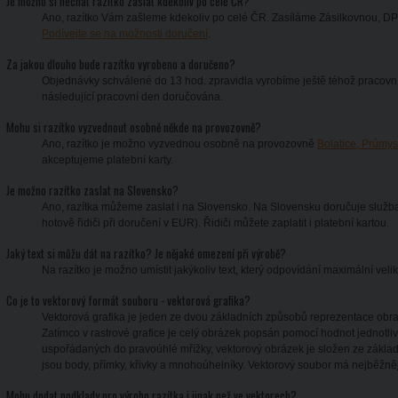
Je možno si nechat razítko zaslat kdekoliv po celé ČR?
Ano, razítko Vám zašleme kdekoliv po celé ČR. Zasíláme Zásilkovnou, D
Podívejte se na možnosti doručení
.
Za jakou dlouho bude razítko vyrobeno a doručeno?
Objednávky schválené do 13 hod. zpravidla vyrobíme ještě téhož pracovní
následující pracovní den doručována.
Mohu si razítko vyzvednout osobně někde na provozovně?
Ano, razítko je možno vyzvednou osobně na provozovně
Bolatice, Průmy
akceptujeme platební karty.
Je možno razítko zaslat na Slovensko?
Ano, razítka můžeme zaslat i na Slovensko. Na Slovensku doručuje služba
hotově řidiči při doručení v EUR). Řidiči můžete zaplatit i platební kartou.
Jaký text si můžu dát na razítko? Je nějaké omezení při výrobě?
Na razítko je možno umístit jakýkoliv text, který odpovídání maximální velik
Co je to vektorový formát souboru - vektorová grafika?
Vektorová grafika je jeden ze dvou základních způsobů reprezentace obraz
Zatímco v rastrové grafice je celý obrázek popsán pomocí hodnot jednotli
uspořádaných do pravoúhlé mřížky, vektorový obrázek je složen ze základ
jsou body, přímky, křivky a mnohoúhelníky. Vektorový soubor má nejběžněji p
Mohu dodat podklady pro výrobo razítka i jinak než ve vektorech?