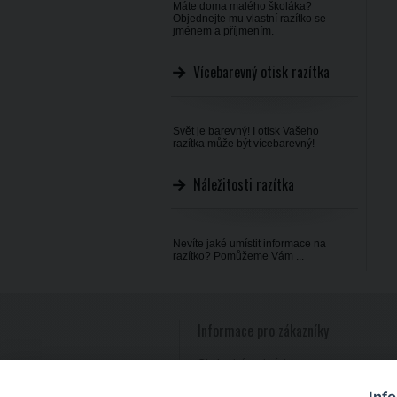
Máte doma malého školáka?
Objednejte mu vlastní razítko se
jménem a příjmením.
Vícebarevný otisk razítka
Svět je barevný! I otisk Vašeho
razítka může být vícebarevný!
Náležitosti razítka
Nevíte jaké umístit informace na
razítko? Pomůžeme Vám ...
Informace pro zákazníky
Obchodní podmínky
Reklamace zboží
Inf