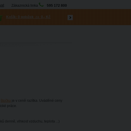
vat
Zákaznická linka
595 172 800
Košík:
0 položek
za
0,- Kč
.
a
štočku
je v ceně razítka. Uváděné ceny
ické práce.
ků denně, vlhkost vzduchu, teplota ...)