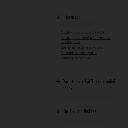
Informace
Často kladené otázky (FAQ)
Razítka pro označování zásilek -
Česká pošta
Barva na lesklý křídový papír
Reliéfní razítka - grafika
Katalog razítek - PDF
Darujte razítka! Tip na vhodný
dárek
Razítka pro školáky