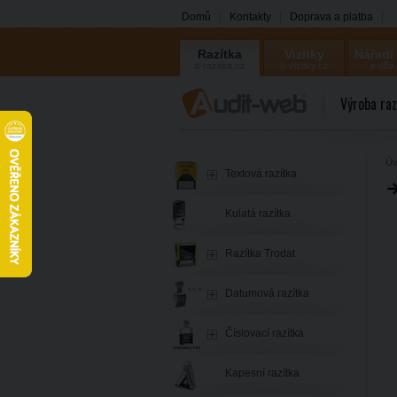
Domů
Kontakty
Doprava a platba
Razítka
Vizitky
Nářadí
a-razitka.cz
a-vizitky.cz
a-olfa
Výroba raz
Úv
Textová razítka
Kulatá razítka
Razítka Trodat
Datumová razítka
Číslovací razítka
Kapesní razítka