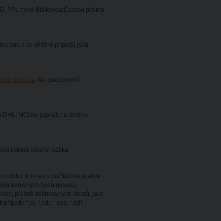
PD, PPL nebo Balíkovou/Českou poštou.
ho dne a ve většině případů jsou
slová 989/12a
. Na provozovně
 DHL. Můžete zaplatit na dobírku -
osti tiskové plochy razítka.
ových informací v počítačové grafice.
vých barevných bodů (pixelů)
ních, přesně definovaných útvarů, jako
řípadu *.ai, *.cdr, *.eps, *.pdf.