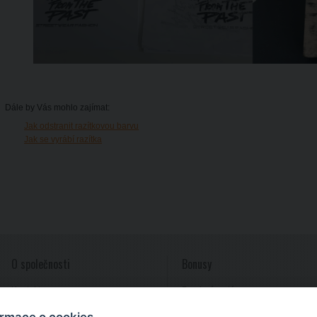
Dále by Vás mohlo zajímat:
Jak odstranit razítkovou barvu
Jak se vyrábí razítka
O společnosti
Bonusy
Kontakty
Provizní systém
Reference
ormace o cookies