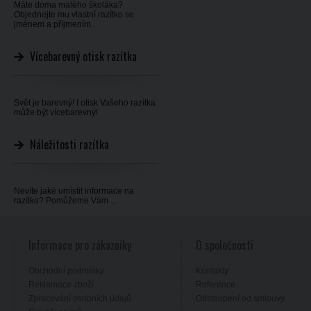
Máte doma malého školáka?
Objednejte mu vlastní razítko se
jménem a příjmením.
Vícebarevný otisk razítka
Svět je barevný! I otisk Vašeho razítka
může být vícebarevný!
Náležitosti razítka
Nevíte jaké umístit informace na
razítko? Pomůžeme Vám ...
Informace pro zákazníky
O společnosti
Obchodní podmínky
Kontakty
Reklamace zboží
Reference
Zpracování osobních údajů
Odstoupení od smlouvy