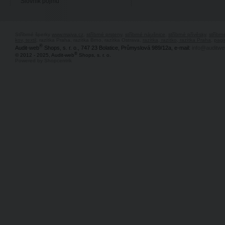
Slovník pojmů
Stříbrné šperky
www.majya.cz
,
stříbrné prsteny
,
stříbrné náušnice
,
stříbrné přívěsky
,
stříbr
kov, textil
, razítka Praha, razítka Brno, razítka Ostrava,
razítka, razítko, razítka Praha
,
pagi
®
Audit-web
Shops, s. r. o., 747 23 Bolatice, Průmyslová 989/12a, e-mail:
info@auditwe
®
© 2012 - 2025, Audit-web
Shops, s. r. o.
Powered by Shopcentrik