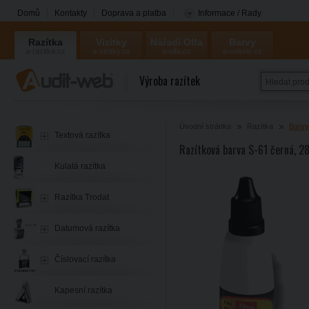
Domů
Kontakty
Doprava a platba
Informace / Rady
Razítka
Vizitky
Nářadí Olfa
Barvy
a-razitka.cz
a-vizitky.cz
a-olfa.cz
a-coloris.cz
Coloris
Výroba razítek
Úvodní stránka
Razítka
Barvy
Textová razítka
Razítková barva S-61 černá, 2
Kulatá razítka
Razítka Trodat
Datumová razítka
Číslovací razítka
Kapesní razítka