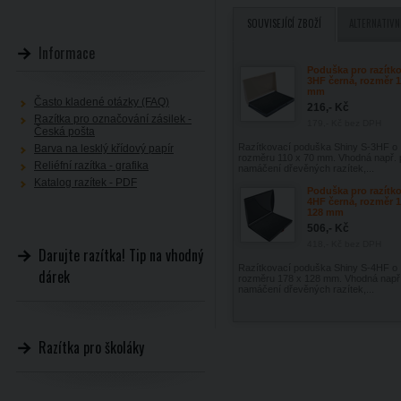
SOUVISEJÍCÍ ZBOŽÍ
ALTERNATIVN
Informace
Poduška pro razítko
3HF černá, rozměr 1
mm
Často kladené otázky (FAQ)
216,- Kč
Razítka pro označování zásilek -
179,- Kč
bez DPH
Česká pošta
Razítkovací poduška Shiny S-3HF o
Barva na lesklý křídový papír
rozměru 110 x 70 mm. Vhodná např. 
Reliéfní razítka - grafika
namáčení dřevěných razítek,...
Katalog razítek - PDF
Poduška pro razítko
4HF černá, rozměr 1
128 mm
506,- Kč
418,- Kč
bez DPH
Darujte razítka! Tip na vhodný
Razítkovací poduška Shiny S-4HF o
dárek
rozměru 178 x 128 mm. Vhodná např.
namáčení dřevěných razítek,...
Razítka pro školáky