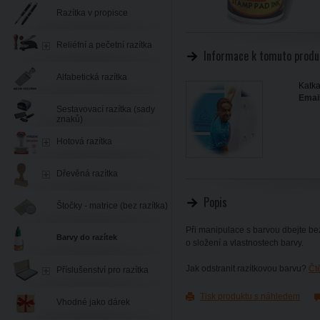
Razítka v propisce
Reliéfní a pečetní razítka
Informace k tomuto produ
Alfabetická razítka
Katka
Email
Sestavovací razítka (sady
znaků)
Hotová razítka
Dřevěná razítka
Popis
Štočky - matrice (bez razítka)
Při manipulace s barvou dbejte be
Barvy do razítek
o složení a vlastnostech barvy.
Jak odstranit razítkovou barvu?
Čt
Příslušenství pro razítka
Tisk produktu s náhledem
Vhodné jako dárek