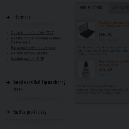
SOUVISEJÍCÍ ZBOŽÍ
ALTERNATIVN
Informace
Poduška pro razítko
2HF černá, rozměr 8
mm
Často kladené otázky (FAQ)
199,- Kč
Razítka pro označování zásilek -
164,- Kč
bez DPH
Česká pošta
Razítkovací poduška o rozměru 88 x
Barva na lesklý křídový papír
mm. Vhodná např. pro namáčení dře
Reliéfní razítka - grafika
razítek, číslovacích a...
Katalog razítek - PDF
Razítková barva S-8
fialová, 55 ml
229,- Kč
189,- Kč
bez DPH
Darujte razítka! Tip na vhodný
Razítková barva (fialová) pro
dárek
samonamáčecí razítka a podušky. Da
odstíny: červená, modrá, černá,...
Razítka pro školáky