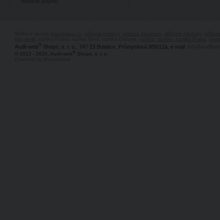
Slovník pojmů
Stříbrné šperky
www.majya.cz
,
stříbrné prsteny
,
stříbrné náušnice
,
stříbrné přívěsky
,
stříbr
kov, textil
, razítka Praha, razítka Brno, razítka Ostrava,
razítka, razítko, razítka Praha
,
pagi
®
Audit-web
Shops, s. r. o., 747 23 Bolatice, Průmyslová 989/12a, e-mail:
info@auditwe
®
© 2012 - 2025, Audit-web
Shops, s. r. o.
Powered by Shopcentrik