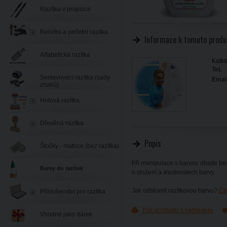
Razítka v propisce
Reliéfní a pečetní razítka
Informace k tomuto produ
Alfabetická razítka
Katka
Tel.
Sestavovací razítka (sady
Email
znaků)
Hotová razítka
Dřevěná razítka
Popis
Štočky - matrice (bez razítka)
Při manipulace s barvou dbejte be
Barvy do razítek
o složení a vlastnostech barvy.
Jak odstranit razítkovou barvu?
Čt
Příslušenství pro razítka
Tisk produktu s náhledem
Vhodné jako dárek