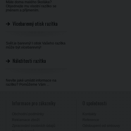
Máte doma malého školáka?
Objednejte mu vlastní razítko se
jménem a příjmením.
Vícebarevný otisk razítka
Svět je barevný! I otisk Vašeho razítka
může být vícebarevný!
Náležitosti razítka
Nevíte jaké umístit informace na
razítko? Pomůžeme Vám ...
Informace pro zákazníky
O společnosti
Obchodní podmínky
Kontakty
Reklamace zboží
Reference
Zpracování osobních údajů
Odstoupení od smlouvy