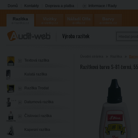
Domů
Kontakty
Doprava a platba
Informace / Rady
Razítka
Vizitky
Nářadí Olfa
Barvy
a-razitka.cz
a-vizitky.cz
a-olfa.cz
a-coloris.cz
Coloris
Výroba razítek
Úvodní stránka
Razítka
Barvy
Textová razítka
Razítková barva S-81 černá, 5
Kulatá razítka
Razítka Trodat
Datumová razítka
Číslovací razítka
Kapesní razítka