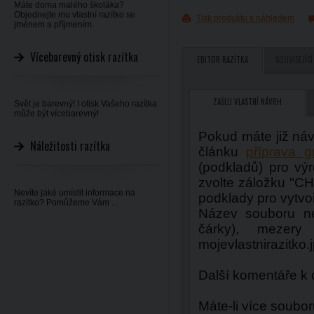
Máte doma malého školáka?
Objednejte mu vlastní razítko se
Tisk produktu s náhledem
jménem a příjmením.
Vícebarevný otisk razítka
EDITOR RAZÍTKA
SOUVISEJÍCÍ
ZAŠLU VLASTNÍ NÁVRH
Svět je barevný! I otisk Vašeho razítka
může být vícebarevný!
Pokud máte již náv
Náležitosti razítka
článku
příprava g
(podkladů) pro výr
zvolte záložku "
Nevíte jaké umístit informace na
podklady pro vytvoř
razítko? Pomůžeme Vám ...
Název souboru ne
čárky), mezery
mojevlastnirazitko.
Další komentáře k
Máte-li více soubor