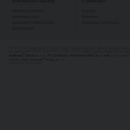
Informace pro zákazníky
O společnosti
Obchodní podmínky
Kontakty
Reklamace zboží
Reference
Zpracování osobních údajů
Odstoupení od smlouvy
Slovník pojmů
Stříbrné šperky
www.majya.cz
,
stříbrné prsteny
,
stříbrné náušnice
,
stříbrné přívěsky
,
stříbr
kov, textil
, razítka Praha, razítka Brno, razítka Ostrava,
razítka, razítko, razítka Praha
,
pagi
®
Audit-web
Shops, s. r. o., 747 23 Bolatice, Průmyslová 989/12a, e-mail:
info@auditwe
®
© 2012 - 2025, Audit-web
Shops, s. r. o.
Powered by Shopcentrik