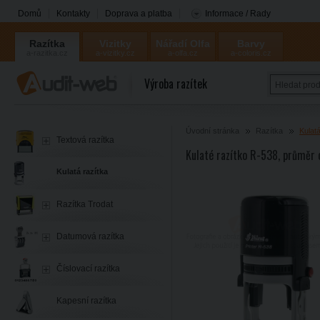
Domů
Kontakty
Doprava a platba
Informace / Rady
Razítka
Vizitky
Nářadí Olfa
Barvy
a-razitka.cz
a-vizitky.cz
a-olfa.cz
a-coloris.cz
Coloris
Výroba razítek
Úvodní stránka
Razítka
Kulatá
Textová razítka
Kulaté razítko R-538, průměr 
Kulatá razítka
Razítka Trodat
Datumová razítka
Číslovací razítka
Kapesní razítka