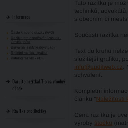
Tato razítka je možn
techniků, advokátů
Informace
s obecním či městs
Často kladené otázky (FAQ)
Součástí razítka ne
Razítka pro označování zásilek -
Česká pošta
Barva na lesklý křídový papír
Text do kruhu nelz
Reliéfní razítka - grafika
složitější grafiku,
Katalog razítek - PDF
info@auditweb.cz
.
schválení.
Darujte razítka! Tip na vhodný
dárek
Kompletní informace
článku "
Náležitosti 
Razítka pro školáky
Cena razítka je uve
výroby
štočku
(matr