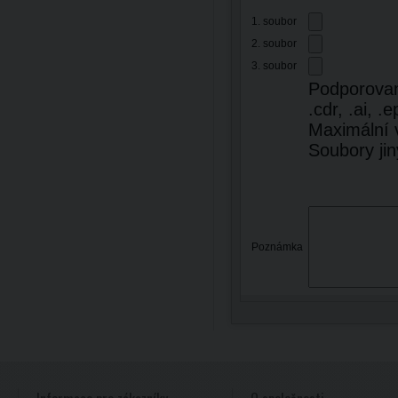
1. soubor
2. soubor
3. soubor
Podporované 
.cdr, .ai, .e
Maximální 
Soubory ji
Poznámka