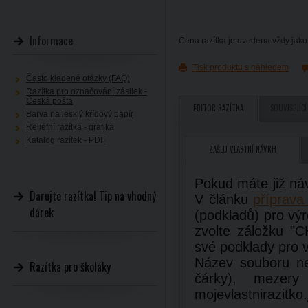
Informace
Cena razítka je uvedena vždy jako 
Tisk produktu s náhledem
Často kladené otázky (FAQ)
Razítka pro označování zásilek -
Česká pošta
EDITOR RAZÍTKA
SOUVISEJÍCÍ
Barva na lesklý křídový papír
Reliéfní razítka - grafika
Katalog razítek - PDF
ZAŠLU VLASTNÍ NÁVRH
Pokud máte již ná
Darujte razítka! Tip na vhodný
V článku
příprava 
dárek
(podkladů) pro výr
zvolte záložku 
své podklady pro v
Název souboru ne
Razítka pro školáky
čárky), mezery
mojevlastnirazitko.