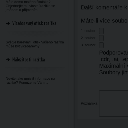
Máte doma malého školáka?
Objednejte mu vlastní razítko se
Další komentáře k
jménem a příjmením.
Máte-li více soubo
Vícebarevný otisk razítka
1. soubor
2. soubor
Svět je barevný! I otisk Vašeho razítka
3. soubor
může být vícebarevný!
Podporované 
Náležitosti razítka
.cdr, .ai, .e
Maximální 
Soubory ji
Nevíte jaké umístit informace na
razítko? Pomůžeme Vám ...
Poznámka