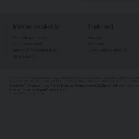
Informace pro zákazníky
O společnosti
Obchodní podmínky
Kontakty
Reklamace zboží
Reference
Zpracování osobních údajů
Odstoupení od smlouvy
Slovník pojmů
Stříbrné šperky
www.majya.cz
,
stříbrné prsteny
,
stříbrné náušnice
,
stříbrné přívěsky
,
stříbr
kov, textil
, razítka Praha, razítka Brno, razítka Ostrava,
razítka, razítko, razítka Praha
,
pagi
®
Audit-web
Shops, s. r. o., 747 23 Bolatice, Průmyslová 989/12a, e-mail:
info@auditwe
®
© 2012 - 2025, Audit-web
Shops, s. r. o.
Powered by Shopcentrik