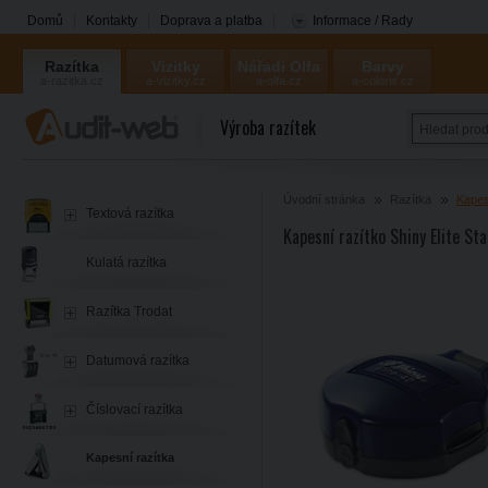
Domů
Kontakty
Doprava a platba
Informace / Rady
Razítka
Vizitky
Nářadí Olfa
Barvy
a-razitka.cz
a-vizitky.cz
a-olfa.cz
a-coloris.cz
Coloris
Výroba razítek
Úvodní stránka
Razítka
Kapes
Textová razítka
Kapesní razítko Shiny Elite S
Kulatá razítka
Razítka Trodat
Datumová razítka
Číslovací razítka
Kapesní razítka