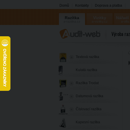
Domů
Kontakty
Doprava a platba
Razítka
Vizitky
Nářadí
a-razitka.cz
a-vizitky.cz
a-olfa
Výroba raz
Ú
Textová razítka
Kulatá razítka
Razítka Trodat
Datumová razítka
Číslovací razítka
Kapesní razítka