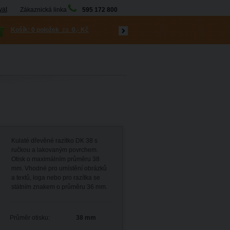
vat
Zákaznická linka
595 172 800
Košík:
0 položek
za
0,- Kč
Kulaté dřevěné razítko DK 38 s
ručkou a lakovaným povrchem.
Otisk o maximálním průměru 38
mm. Vhodné pro umístění obrázků
a textů, loga nebo pro razítka se
státním znakem o průměru 36 mm.
Průměr otisku:
38 mm