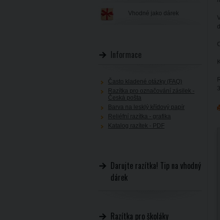
n
Vhodné jako dárek
V
d
C
Informace
K
R
Často kladené otázky (FAQ)
Razítka pro označování zásilek -
Česká pošta
Barva na lesklý křídový papír
Reliéfní razítka - grafika
Katalog razítek - PDF
Darujte razítka! Tip na vhodný
dárek
Razítka pro školáky