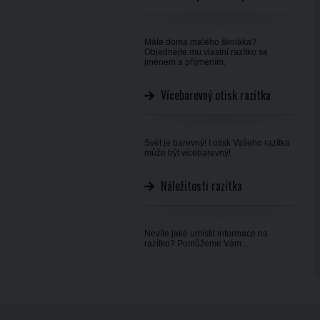
Máte doma malého školáka?
Objednejte mu vlastní razítko se
jménem a příjmením.
Vícebarevný otisk razítka
Svět je barevný! I otisk Vašeho razítka
může být vícebarevný!
Náležitosti razítka
Nevíte jaké umístit informace na
razítko? Pomůžeme Vám ...