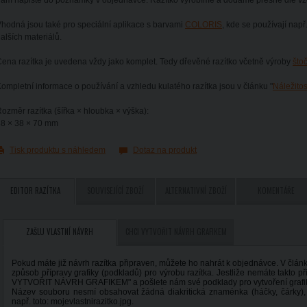
ám napište do poznámky v objednávce. Razítko vyrobíme a dodáme přesně dle vzo
hodná jsou také pro speciální aplikace s barvami
COLORIS
, kde se používají např
alších materiálů.
ena razítka je uvedena vždy jako komplet. Tedy dřevěné razítko včetně výroby
što
ompletní informace o používání a vzhledu kulatého razítka jsou v článku "
Náležitos
ozměr razítka (šířka × hloubka × výška):
38 × 38 × 70 mm
Tisk produktu s náhledem
Dotaz na produkt
EDITOR RAZÍTKA
SOUVISEJÍCÍ ZBOŽÍ
ALTERNATIVNÍ ZBOŽÍ
KOMENTÁŘE
ZAŠLU VLASTNÍ NÁVRH
CHCI VYTVOŘIT NÁVRH GRAFIKEM
Pokud máte již návrh razítka připraven, můžete ho nahrát k objednávce. V člá
způsob přípravy grafiky (podkladů) pro výrobu razítka. Jestliže nemáte takto p
VYTVOŘIT NÁVRH GRAFIKEM" a pošlete nám své podklady pro vytvoření grafi
Název souboru nesmí obsahovat žádná diakritická znaménka (háčky, čárky),
např. toto: mojevlastnirazitko.jpg.