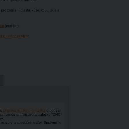
ru a s potřebnými údaji.
. pro značení plastu, kůže, kovu, skla a
čku
(matrice).
ti kulatého razítka
".
nku
příprava grafiky pro razítka
je popsán
řipravenou grafiku zvolte záložku "CHCI
ky.
 mezery a speciální znaky. Správně je