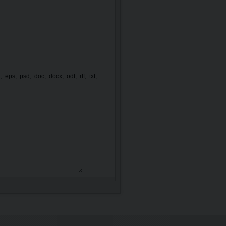
 .eps, .psd, .doc, .docx, .odt, .rtf, .txt,