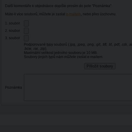
Další komentáře k objednávce dopište prosím do pole "Poznámka".
Máte-li více souborů, můžete je zaslat
e-mailem
, nebo přes úschovnu.
1. soubor
2. soubor
3. soubor
Podporované typy souborů (.jpg, .jpeg, .png, .gif, .tiff, .tif, .pdf, .cdr, .ai,
.bcw, .rar, .zip).
Maximální velikost jednoho souboru je 10 MB.
Soubory jiných typů nám můžete zaslat e-mailem.
Poznámka