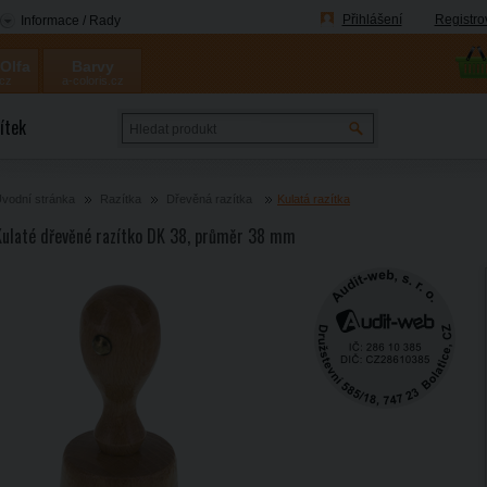
Přihlášení
Registro
Informace / Rady
 Olfa
Barvy
.cz
a-coloris.cz
Coloris
ítek
vodní stránka
Razítka
Dřevěná razítka
Kulatá razítka
Kulaté dřevěné razítko DK 38, průměr 38 mm