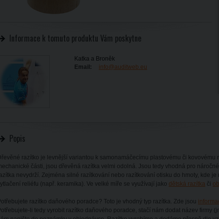
Informace k tomuto produktu Vám poskytne
Katka a Broněk
Email:
info@auditweb.eu
Popis
řevěné razítko je levnější variantou k samonamáčecímu plastovému či kovovému ra
echanické části, jsou dřevěná razítka velmi odolná. Jsou tedy vhodná pro náročn
azítka nevydrží. Zejména silné razítkování nebo razítkování otisku do hmoty, kde je
ytlačení reliéfu (např. keramika). Ve velké míře se využívají jako
dětská razítka
či
ob
otřebujete razítko daňového poradce? Toto je vhodný typ razítka. Zde jsou
informa
otřebujete-li tedy vyrobit razítko daňového poradce, stačí nám dodat název firmy (j