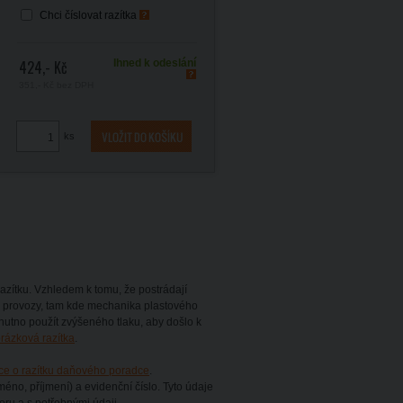
Chci číslovat razítka
424,- Kč
Ihned k odeslání
351,- Kč
bez DPH
ks
zítku. Vzhledem k tomu, že postrádají
é provozy, tam kde mechanika plastového
 nutno použít zvýšeného tlaku, aby došlo k
rázková razítka
.
ce o razítku daňového poradce
.
méno, příjmení) a evidenční číslo. Tyto údaje