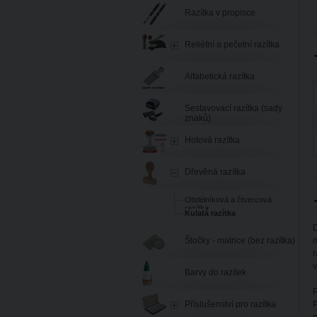
Razítka v propisce
Reliéfní a pečetní razítka
Alfabetická razítka
Sestavovací razítka (sady
znaků)
Hotová razítka
Dřevěná razítka
Obdélníková a čtvercová
razítka
Kulatá razítka
D
Štočky - matrice (bez razítka)
m
r
v
Barvy do razítek
P
Příslušenství pro razítka
P