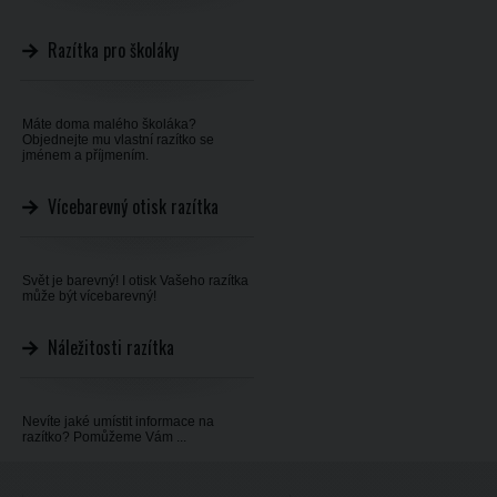
Razítka pro školáky
Máte doma malého školáka?
Objednejte mu vlastní razítko se
jménem a příjmením.
Vícebarevný otisk razítka
Svět je barevný! I otisk Vašeho razítka
může být vícebarevný!
Náležitosti razítka
Nevíte jaké umístit informace na
razítko? Pomůžeme Vám ...