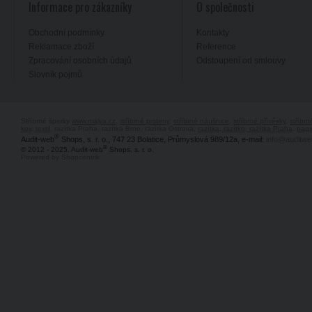
Informace pro zákazníky
O společnosti
Obchodní podmínky
Kontakty
Reklamace zboží
Reference
Zpracování osobních údajů
Odstoupení od smlouvy
Slovník pojmů
Stříbrné šperky
www.majya.cz
,
stříbrné prsteny
,
stříbrné náušnice
,
stříbrné přívěsky
,
stříbr
kov, textil
, razítka Praha, razítka Brno, razítka Ostrava,
razítka, razítko, razítka Praha
,
pagi
®
Audit-web
Shops, s. r. o., 747 23 Bolatice, Průmyslová 989/12a, e-mail:
info@auditwe
®
© 2012 - 2025, Audit-web
Shops, s. r. o.
Powered by Shopcentrik