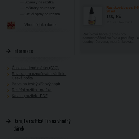
Stojánky na razítka
Razítková barva S-6
Polštářky do razítek
28 ml
Čistící spray na razítka
138,- Kč
114,- Kč
bez DPH
Vhodné jako dárek
Razítková barva (černá) pro
samonamáčecí razítka a podušky. Da
odstíny: červená, modrá, fialová,...
Informace
Často kladené otázky (FAQ)
Razítka pro označování zásilek -
Česká pošta
Barva na lesklý křídový papír
Reliéfní razítka - grafika
Katalog razítek - PDF
Darujte razítka! Tip na vhodný
dárek