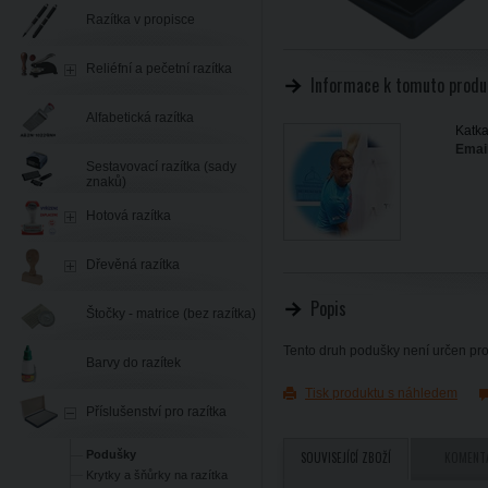
Razítka v propisce
Reliéfní a pečetní razítka
Informace k tomuto produ
Alfabetická razítka
Katka
Email
Sestavovací razítka (sady
znaků)
Hotová razítka
Dřevěná razítka
Popis
Štočky - matrice (bez razítka)
Tento druh podušky není určen pr
Barvy do razítek
Tisk produktu s náhledem
Příslušenství pro razítka
Podušky
SOUVISEJÍCÍ ZBOŽÍ
KOMENT
Krytky a šňůrky na razítka