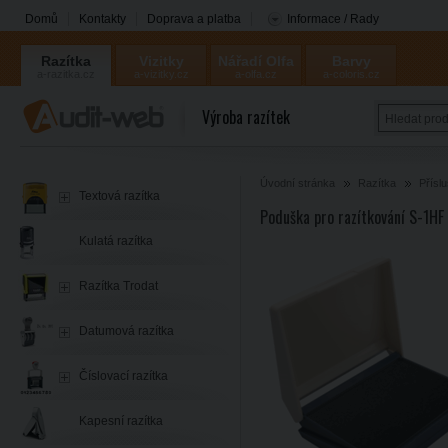
Domů
Kontakty
Doprava a platba
Informace / Rady
Razítka
Vizitky
Nářadí Olfa
Barvy
a-razitka.cz
a-vizitky.cz
a-olfa.cz
a-coloris.cz
Coloris
Výroba razítek
Úvodní stránka
Razítka
Přísl
Textová razítka
Poduška pro razítkování S-1H
Kulatá razítka
Razítka Trodat
Datumová razítka
Číslovací razítka
Kapesní razítka