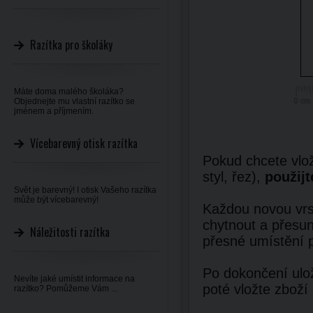
Razítka pro školáky
Máte doma malého školáka?
Objednejte mu vlastní razítko se
jménem a příjmením.
Vícebarevný otisk razítka
Pokud chcete vlož
styl, řez),
použijt
Svět je barevný! I otisk Vašeho razítka
může být vícebarevný!
Každou novou vrst
chytnout a přesun
Náležitosti razítka
přesné umístění 
Po dokončení ulož
Nevíte jaké umístit informace na
poté vložte zboží
razítko? Pomůžeme Vám ...