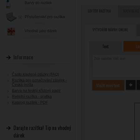
Barvy do razítek
EDITOR RAZÍTKA
SOUVISEJÍCÍ
Příslušenství pro razítka
VYTVOŘÍM NÁVRH ONLINE
Vhodné jako dárek
Text
Lo
Informace
Často kladené otázky (FAQ)
Razítka pro označování zásilek -
Vložit nový text
Česká pošta
Barva na lesklý křídový papír
Reliéfní razítka - grafika
Katalog razítek - PDF
Darujte razítka! Tip na vhodný
dárek