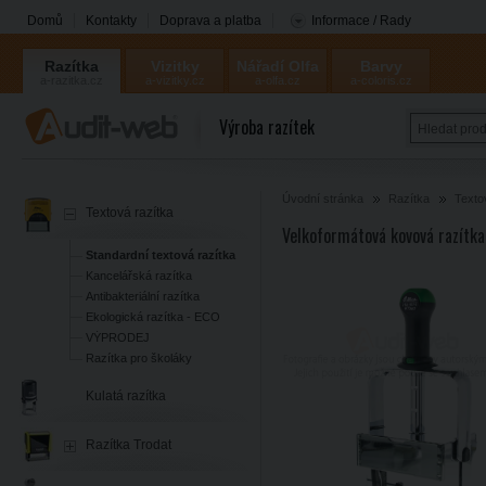
Domů
Kontakty
Doprava a platba
Informace / Rady
Razítka
Vizitky
Nářadí Olfa
Barvy
a-razitka.cz
a-vizitky.cz
a-olfa.cz
a-coloris.cz
Coloris
Výroba razítek
Úvodní stránka
Razítka
Texto
Textová razítka
Velkoformátová kovová razítk
Standardní textová razítka
Kancelářská razítka
Antibakteriální razítka
Ekologická razítka - ECO
VÝPRODEJ
Razítka pro školáky
Kulatá razítka
Razítka Trodat