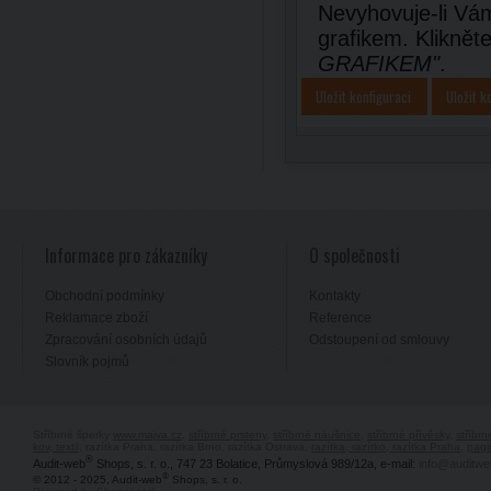
Nevyhovuje-li Vám
grafikem. Kliknět
GRAFIKEM"
.
Uložit konfiguraci
Uložit k
Informace pro zákazníky
O společnosti
Obchodní podmínky
Kontakty
Reklamace zboží
Reference
Zpracování osobních údajů
Odstoupení od smlouvy
Slovník pojmů
Stříbrné šperky
www.majya.cz
,
stříbrné prsteny
,
stříbrné náušnice
,
stříbrné přívěsky
,
stříbr
kov, textil
, razítka Praha, razítka Brno, razítka Ostrava,
razítka, razítko, razítka Praha
,
pagi
®
Audit-web
Shops, s. r. o., 747 23 Bolatice, Průmyslová 989/12a, e-mail:
info@auditwe
®
© 2012 - 2025, Audit-web
Shops, s. r. o.