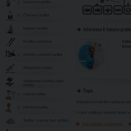
Datumová razítka
Číslovací razítka
Informace k tomuto produ
Kapesní razítka
Razítka v propisce
Katka
Email
Reliéfní a pečetní razítka
Alfabetická razítka
Sestavovací razítka (sady
znaků)
Popis
Hotová razítka
Robustní kovové tělo razítka je zá
Dřevěná razítka
V ceně razítka je samotný stojek 
Štočky - matrice (bez razítka)
Tisk produktu s náhledem