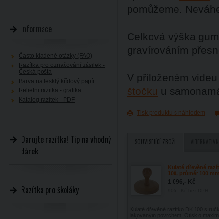
pomůžeme. Neváhej
Informace
Celková výška gumy
gravírováním přesn
Často kladené otázky (FAQ)
Razítka pro označování zásilek -
Česká pošta
V přiloženém videu
Barva na lesklý křídový papír
štočku
u samonamáč
Reliéfní razítka - grafika
Katalog razítek - PDF
Tisk produktu s náhledem
Darujte razítka! Tip na vhodný
SOUVISEJÍCÍ ZBOŽÍ
ALTERNATIVN
dárek
Kulaté dřevěné razí
100, průměr 100 m
1 096,- Kč
Razítka pro školáky
905,- Kč
bez DPH
Kulaté dřevěné razítko DK 100 s ruč
lakovaným povrchem. Otisk o maxim