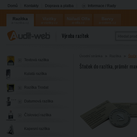
Domů
Kontakty
Doprava a platba
Informace / Rady
Razítka
Vizitky
Nářadí Olfa
Barvy
a-razitka.cz
a-vizitky.cz
a-olfa.cz
a-coloris.cz
Coloris
Výroba razítek
Úvodní stránka
Razítka
Štočk
Textová razítka
Štoček do razítka, průměr ma
Kulatá razítka
Razítka Trodat
Datumová razítka
Číslovací razítka
Kapesní razítka