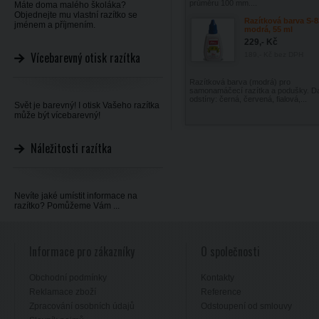
průměru 100 mm....
Máte doma malého školáka?
Objednejte mu vlastní razítko se
Razítková barva S-8
jménem a příjmením.
modrá, 55 ml
229,- Kč
Vícebarevný otisk razítka
189,- Kč
bez DPH
Razítková barva (modrá) pro
samonamáčecí razítka a podušky. Da
odstíny: černá, červená, fialová,...
Svět je barevný! I otisk Vašeho razítka
může být vícebarevný!
Náležitosti razítka
Nevíte jaké umístit informace na
razítko? Pomůžeme Vám ...
Informace pro zákazníky
O společnosti
Obchodní podmínky
Kontakty
Reklamace zboží
Reference
Zpracování osobních údajů
Odstoupení od smlouvy