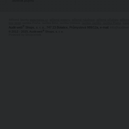
Slovník pojmů
Stříbrné šperky
www.majya.cz
,
stříbrné prsteny
,
stříbrné náušnice
,
stříbrné přívěsky
,
stříbr
kov, textil
, razítka Praha, razítka Brno, razítka Ostrava,
razítka, razítko, razítka Praha
,
pagi
®
Audit-web
Shops, s. r. o., 747 23 Bolatice, Průmyslová 989/12a, e-mail:
info@auditwe
®
© 2012 - 2025, Audit-web
Shops, s. r. o.
Powered by Shopcentrik