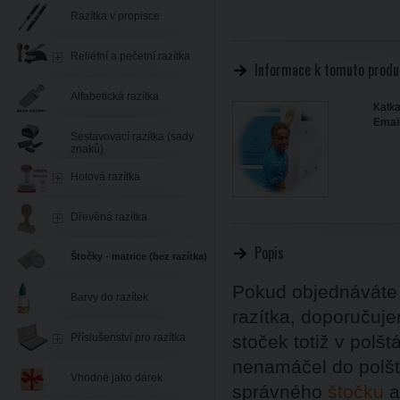
Razítka v propisce
Reliéfní a pečetní razítka
Informace k tomuto produ
Alfabetická razítka
Katka
Email
Sestavovací razítka (sady
znaků)
Hotová razítka
Dřevěná razítka
Popis
Štočky - matrice (bez razítka)
Pokud objednáváte
Barvy do razítek
razítka, doporučuje
Příslušenství pro razítka
stoček totiž v polšt
nenamáčel do polštá
Vhodné jako dárek
správného
štočku
a