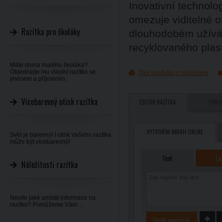
Inovativní technol
omezuje viditelné ot
Razítka pro školáky
dlouhodobém užíván
recyklovaného plas
Máte doma malého školáka?
Objednejte mu vlastní razítko se
Tisk produktu s náhledem
jménem a příjmením.
Vícebarevný otisk razítka
EDITOR RAZÍTKA
VIDEO
VYTVOŘÍM NÁVRH ONLINE
Svět je barevný! I otisk Vašeho razítka
může být vícebarevný!
Text
Lo
Náležitosti razítka
Nevíte jaké umístit informace na
razítko? Pomůžeme Vám ...
Vložit nový text