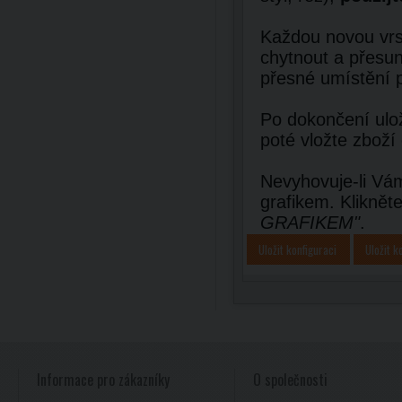
Každou novou vrst
chytnout a přesun
přesné umístění 
Po dokončení ulož
poté vložte zboží
Nevyhovuje-li Vám
grafikem. Kliknět
GRAFIKEM"
.
Uložit konfiguraci
Uložit k
Informace pro zákazníky
O společnosti