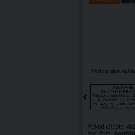
Můžete si vybrat razítko
Jan Novák
A U T O D O P R A V
Průmyslová ulice 989/12a, 1
IČ: 28610385, DIČ: CZ7
tel.: +420 595 172 800, +42
info@auditweb.cz, www.au
Pokud chcete vlož
styl, řez),
použijt