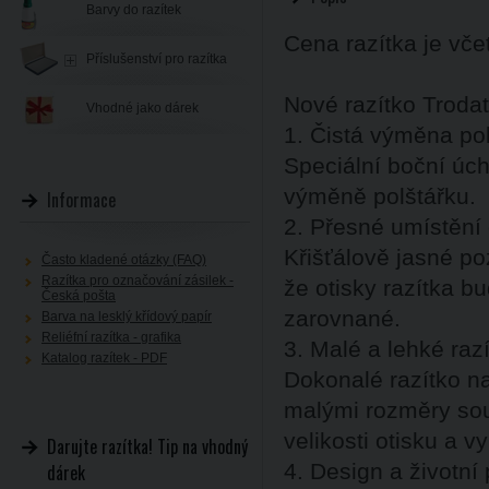
Barvy do razítek
Cena razítka je vč
Příslušenství pro razítka
Nové razítko Trodat
Vhodné jako dárek
1. Čistá výměna po
Speciální boční úch
výměně polštářku.
Informace
2. Přesné umístění 
Křišťálově jasné po
Často kladené otázky (FAQ)
Razítka pro označování zásilek -
že otisky razítka b
Česká pošta
zarovnané.
Barva na lesklý křídový papír
Reliéfní razítka - grafika
3. Malé a lehké raz
Katalog razítek - PDF
Dokonalé razítko na
malými rozměry sou
velikosti otisku a vy
Darujte razítka! Tip na vhodný
4. Design a životní 
dárek