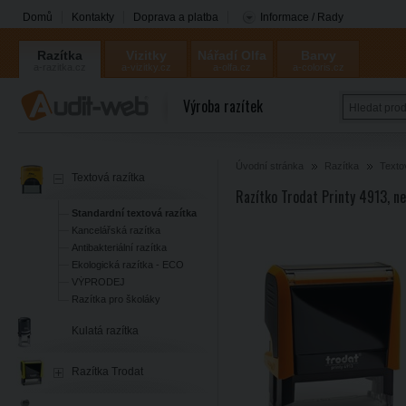
Domů
Kontakty
Doprava a platba
Informace / Rady
Razítka
Vizitky
Nářadí Olfa
Barvy
a-razitka.cz
a-vizitky.cz
a-olfa.cz
a-coloris.cz
Coloris
Výroba razítek
Úvodní stránka
Razítka
Texto
Textová razítka
Razítko Trodat Printy 4913, n
Standardní textová razítka
Kancelářská razítka
Antibakteriální razítka
Ekologická razítka - ECO
VÝPRODEJ
Razítka pro školáky
Kulatá razítka
Razítka Trodat