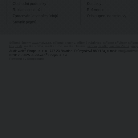
Obchodní podmínky
Kontakty
Reklamace zboží
Reference
Zpracování osobních údajů
Odstoupení od smlouvy
Slovník pojmů
Stříbrné šperky
www.majya.cz
,
stříbrné prsteny
,
stříbrné náušnice
,
stříbrné přívěsky
,
stříbr
kov, textil
, razítka Praha, razítka Brno, razítka Ostrava,
razítka, razítko, razítka Praha
,
pagi
®
Audit-web
Shops, s. r. o., 747 23 Bolatice, Průmyslová 989/12a, e-mail:
info@auditwe
®
© 2012 - 2025, Audit-web
Shops, s. r. o.
Powered by Shopcentrik