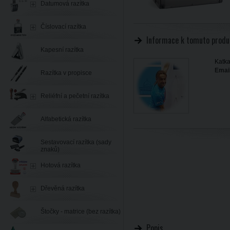
Datumová razítka
Číslovací razítka
Informace k tomuto produ
Kapesní razítka
Katka
Email
Razítka v propisce
Reliéfní a pečetní razítka
Alfabetická razítka
Sestavovací razítka (sady
znaků)
Hotová razítka
Dřevěná razítka
Štočky - matrice (bez razítka)
Popis