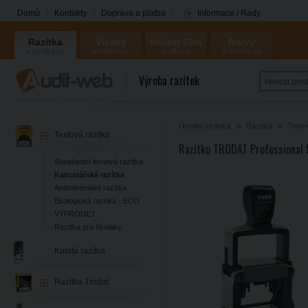
Domů
Kontakty
Doprava a platba
Informace / Rady
Razítka
Vizitky
Nářadí Olfa
Barvy
a-razitka.cz
a-vizitky.cz
a-olfa.cz
a-coloris.cz
Coloris
Výroba razítek
Úvodní stránka
Razítka
Texto
Textová razítka
Razítko TRODAT Professional 
Standardní textová razítka
Kancelářská razítka
Antibakteriální razítka
Ekologická razítka - ECO
VÝPRODEJ
Razítka pro školáky
Kulatá razítka
Razítka Trodat