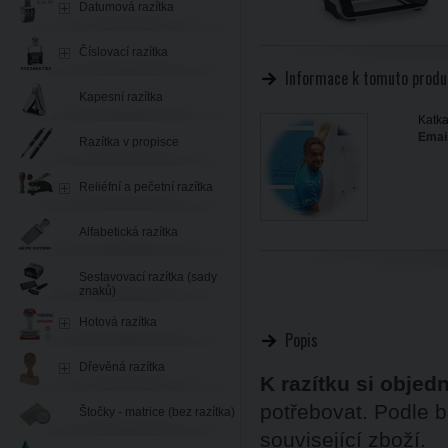
Datumová razítka
Číslovací razítka
Informace k tomuto produ
Kapesní razítka
Katka
Email
Razítka v propisce
Reliéfní a pečetní razítka
Alfabetická razítka
Sestavovací razítka (sady
znaků)
Hotová razítka
Popis
Dřevěná razítka
K razítku si objed
potřebovat. Podle b
Štočky - matrice (bez razítka)
související zboží.