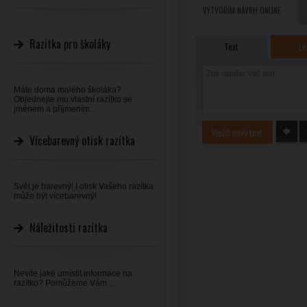
VYTVOŘÍM NÁVRH ONLINE
Razítka pro školáky
Text
Lo
Máte doma malého školáka?
Objednejte mu vlastní razítko se
jménem a příjmením.
Vložit nový text
Vícebarevný otisk razítka
Svět je barevný! I otisk Vašeho razítka
může být vícebarevný!
Náležitosti razítka
Nevíte jaké umístit informace na
razítko? Pomůžeme Vám ...