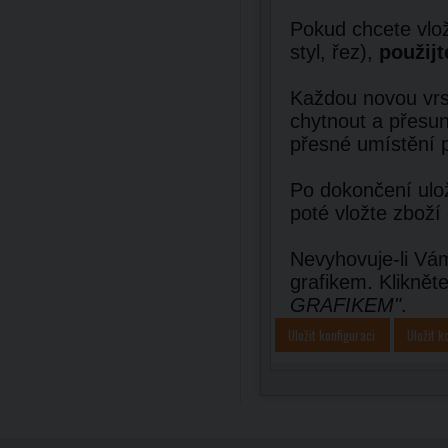
Pokud chcete vlož
styl, řez),
použijt
Každou novou vrst
chytnout a přesun
přesné umístění 
Po dokončení ulož
poté vložte zboží
Nevyhovuje-li Vám
grafikem. Kliknět
GRAFIKEM"
.
Uložit konfiguraci
Uložit k