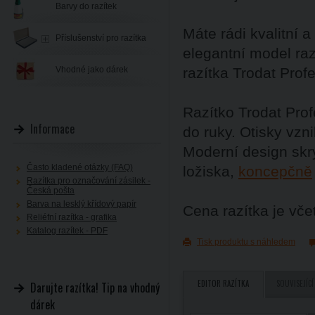
Barvy do razítek
Máte rádi kvalitní 
Příslušenství pro razítka
elegantní model ra
Vhodné jako dárek
razítka Trodat Profe
Razítko Trodat Prof
Informace
do ruky. Otisky vz
Moderní design skr
Často kladené otázky (FAQ)
ložiska,
koncepčně
Razítka pro označování zásilek -
Česká pošta
Barva na lesklý křídový papír
Cena razítka je vč
Reliéfní razítka - grafika
Katalog razítek - PDF
Tisk produktu s náhledem
EDITOR RAZÍTKA
SOUVISEJÍCÍ
Darujte razítka! Tip na vhodný
dárek