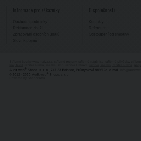
Informace pro zákazníky
O společnosti
Obchodní podmínky
Kontakty
Reklamace zboží
Reference
Zpracování osobních údajů
Odstoupení od smlouvy
Slovník pojmů
Stříbrné šperky
www.majya.cz
,
stříbrné prsteny
,
stříbrné náušnice
,
stříbrné přívěsky
,
stříbr
kov, textil
, razítka Praha, razítka Brno, razítka Ostrava,
razítka, razítko, razítka Praha
,
pagi
®
Audit-web
Shops, s. r. o., 747 23 Bolatice, Průmyslová 989/12a, e-mail:
info@auditwe
®
© 2012 - 2025, Audit-web
Shops, s. r. o.
Powered by Shopcentrik