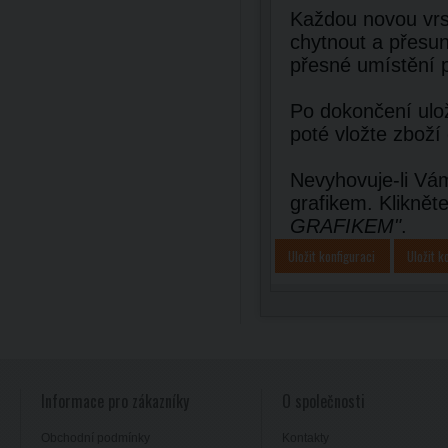
Každou novou vrst
chytnout a přesun
přesné umístění 
Po dokončení ulož
poté vložte zboží
Nevyhovuje-li Vám
grafikem. Kliknět
GRAFIKEM"
.
Uložit konfiguraci
Uložit k
Informace pro zákazníky
O společnosti
Obchodní podmínky
Kontakty