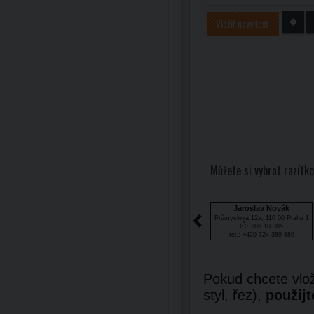
Vložit nový text
Můžete si vybrat razítko
Jaroslav Novák
Průmyslová 12a, 110 00 Praha 1
IČ: 286 10 385
tel.: +420 724 389 889
Pokud chcete vlož
styl, řez),
použijt