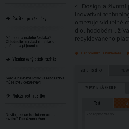
4. Design a životní 
Inovativní technol
Razítka pro školáky
omezuje viditelné ot
dlouhodobém užíván
recyklovaného plas
Máte doma malého školáka?
Objednejte mu vlastní razítko se
jménem a příjmením.
Tisk produktu s náhledem
Vícebarevný otisk razítka
EDITOR RAZÍTKA
VIDEO
Svět je barevný! I otisk Vašeho razítka
může být vícebarevný!
VYTVOŘÍM NÁVRH ONLINE
Náležitosti razítka
Text
Lo
Nevíte jaké umístit informace na
razítko? Pomůžeme Vám ...