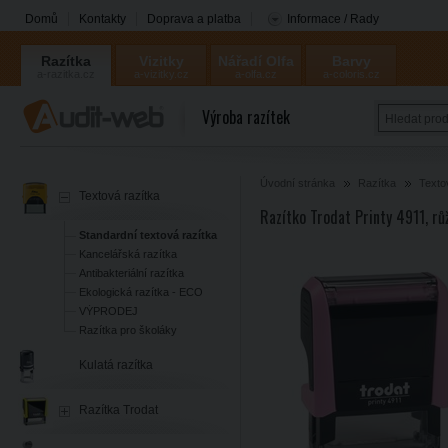
Domů
Kontakty
Doprava a platba
Informace / Rady
Razítka
Vizitky
Nářadí Olfa
Barvy
a-razitka.cz
a-vizitky.cz
a-olfa.cz
a-coloris.cz
Coloris
Výroba razítek
Úvodní stránka
Razítka
Texto
Textová razítka
Razítko Trodat Printy 4911, rů
Standardní textová razítka
Kancelářská razítka
Antibakteriální razítka
Ekologická razítka - ECO
VÝPRODEJ
Razítka pro školáky
Kulatá razítka
Razítka Trodat