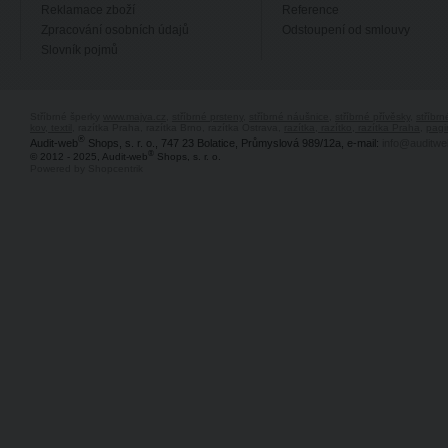
Reklamace zboží
Reference
Zpracování osobních údajů
Odstoupení od smlouvy
Slovník pojmů
Stříbrné šperky
www.majya.cz
,
stříbrné prsteny
,
stříbrné náušnice
,
stříbrné přívěsky
,
stříbr
kov, textil
, razítka Praha, razítka Brno, razítka Ostrava,
razítka, razítko, razítka Praha
,
pagi
®
Audit-web
Shops, s. r. o., 747 23 Bolatice, Průmyslová 989/12a, e-mail:
info@auditwe
®
© 2012 - 2025, Audit-web
Shops, s. r. o.
Powered by Shopcentrik