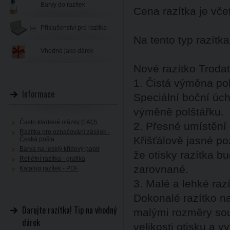
Barvy do razítek
Cena razítka je vč
Příslušenství pro razítka
Na tento typ razítk
Vhodné jako dárek
Nové razítko Trodat
1. Čistá výměna po
Informace
Speciální boční úch
výměně polštářku.
Často kladené otázky (FAQ)
2. Přesné umístění 
Razítka pro označování zásilek -
Křišťálově jasné po
Česká pošta
Barva na lesklý křídový papír
že otisky razítka b
Reliéfní razítka - grafika
zarovnané.
Katalog razítek - PDF
3. Malé a lehké raz
Dokonalé razítko na
Darujte razítka! Tip na vhodný
malými rozměry sou
dárek
velikosti otisku a vy