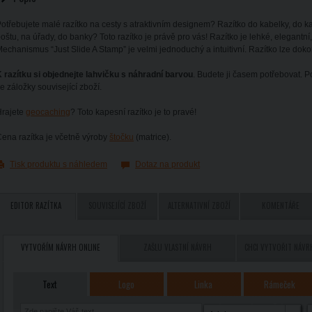
otřebujete malé razítko na cesty s atraktivním designem? Razítko do kabelky, do ka
oštu, na úřady, do banky? Toto razítko je právě pro vás! Razítko je lehké, elegantní
echanismus “Just Slide A Stamp” je velmi jednoduchý a intuitivní. Razítko lze dok
 razítku si objednejte lahvičku s náhradní barvou
. Budete ji časem potřebovat. P
e záložky související zboží.
Hrajete
geocaching
? Toto kapesní razítko je to pravé!
ena razítka je včetně výroby
štočku
(matrice).
Tisk produktu s náhledem
Dotaz na produkt
EDITOR RAZÍTKA
SOUVISEJÍCÍ ZBOŽÍ
ALTERNATIVNÍ ZBOŽÍ
KOMENTÁŘE
VYTVOŘÍM NÁVRH ONLINE
ZAŠLU VLASTNÍ NÁVRH
CHCI VYTVOŘIT NÁVR
Text
Logo
Linka
Rámeček