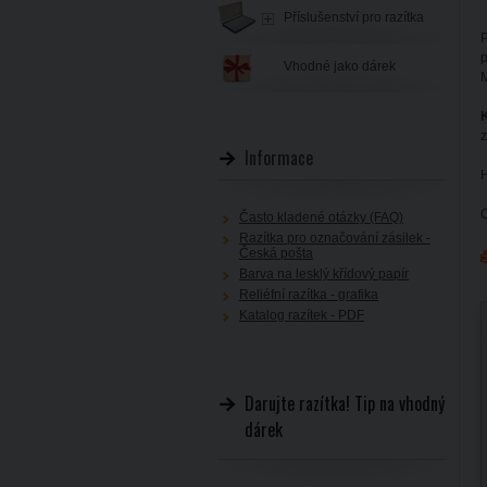
Příslušenství pro razítka
P
p
Vhodné jako dárek
M
K
z
Informace
C
Často kladené otázky (FAQ)
Razítka pro označování zásilek -
Česká pošta
Barva na lesklý křídový papír
Reliéfní razítka - grafika
Katalog razítek - PDF
Darujte razítka! Tip na vhodný
dárek