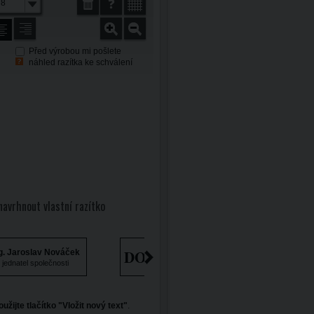
8
Před výrobou mi pošlete
náhled razítka ke schválení
navrhnout vlastní razítko
DORUČENO
g. Jaroslav Nováček
jednatel společnosti
oužijte tlačítko "Vložit nový text"
.