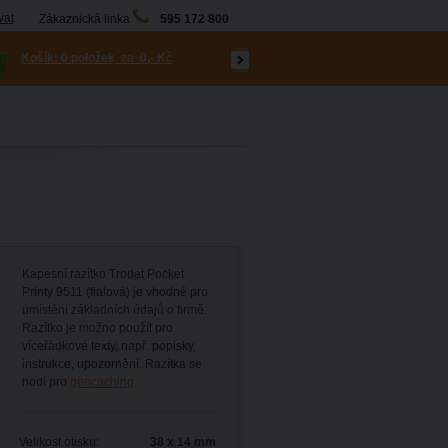
vat
Zákaznická linka
595 172 800
Košík:
0 položek
za
0,- Kč
Kapesní razítko Trodat Pocket
Printy 9511 (fialová) je vhodné pro
umístění základních údajů o firmě.
Razítko je možno použít pro
víceřádkové texty, např. popisky,
instrukce, upozornění. Razítka se
hodí pro
geocaching
.
Velikost otisku:
38 x 14 mm