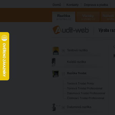
Domů
Kontakty
Doprava a platba
Razítka
Vizitky
Nářadí
a-razitka.cz
a-vizitky.cz
a-olfa
Výroba raz
Ú
Textová razítka
Kulatá razítka
Razítka Trodat
Textová Trodat Printy
Textová Trodat Professional
Datumová Trodat Professional
Číslovací Trodat Professional
Datumová razítka