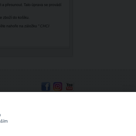
t a přesunout. Tato úprava se provádí
e zboží do košíku.
kněte nahoře na záložku
" CHCI
Mapa stránek
m
aším
, Coloris, Olfa
,
vizitky, tisk vizitek
,
barva na plasty,