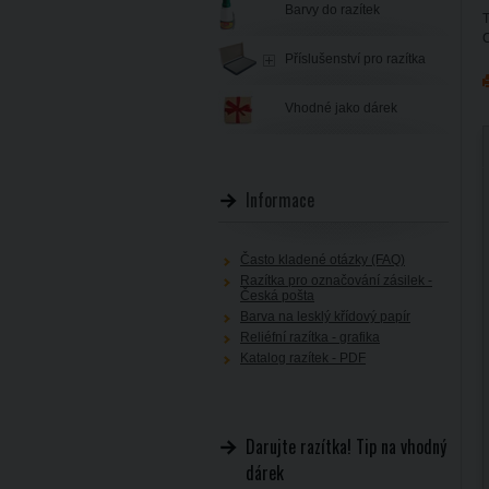
Barvy do razítek
T
C
Příslušenství pro razítka
Vhodné jako dárek
Informace
Často kladené otázky (FAQ)
Razítka pro označování zásilek -
Česká pošta
Barva na lesklý křídový papír
Reliéfní razítka - grafika
Katalog razítek - PDF
Darujte razítka! Tip na vhodný
dárek