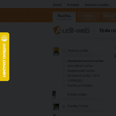
Domů
Kontakty
Doprava a platba
Razítka
Vizitky
Nářadí
a-razitka.cz
a-vizitky.cz
a-olfa
Výroba raz
Ú
Textová razítka
Standardní textová razítka
Kancelářská razítka
Antibakteriální razítka
Ekologická razítka - ECO
VÝPRODEJ
Razítka pro školáky
Kulatá razítka
Razítka Trodat