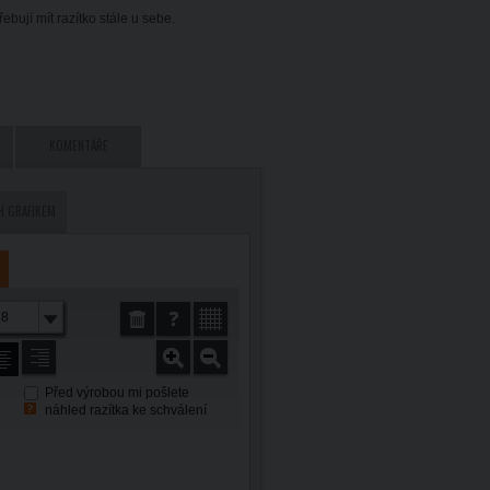
bují mít razítko stále u sebe.
KOMENTÁŘE
H GRAFIKEM
8
Před výrobou mi pošlete
náhled razítka ke schválení