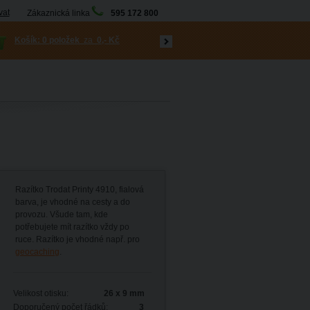
vat
Zákaznická linka
595 172 800
Košík:
0 položek
za
0,- Kč
Razítko Trodat Printy 4910, fialová
barva, je vhodné na cesty a do
provozu. Všude tam, kde
potřebujete mít razítko vždy po
ruce. Razítko je vhodné např. pro
geocaching
.
Velikost otisku:
26 x 9 mm
Doporučený počet řádků:
3