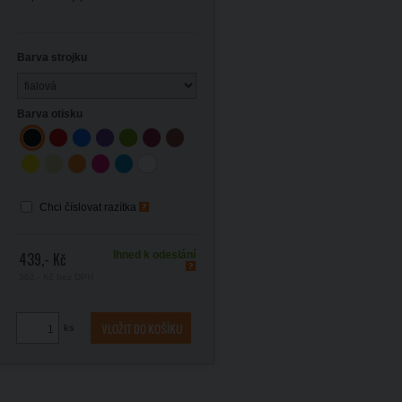
Barva strojku
Barva otisku
Chci číslovat razítka
439,- Kč
Ihned k odeslání
362,- Kč
bez DPH
ks