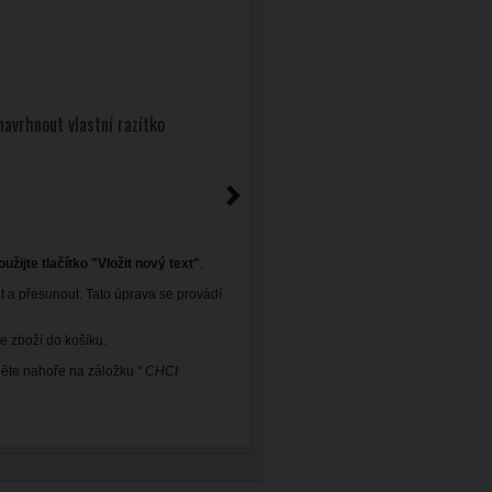
navrhnout vlastní razítko
oužijte tlačítko "Vložit nový text"
.
t a přesunout. Tato úprava se provádí
e zboží do košíku.
kněte nahoře na záložku
" CHCI