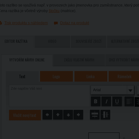
oto razítko se využívá např. v provozech jako jmenovka pro zaměstnance, který potře
ena razítka je včetně výroby
štočku
(matrice).
Tisk produktu s náhledem
Dotaz na produkt
EDITOR RAZÍTKA
VIDEO
SOUVISEJÍCÍ ZBOŽÍ
ALTERNATIVNÍ ZBOŽÍ
VYTVOŘÍM NÁVRH ONLINE
ZAŠLU VLASTNÍ NÁVRH
CHCI VYTVOŘIT NÁVR
Text
Logo
Linka
Rámeček
Arial
Vložit nový text