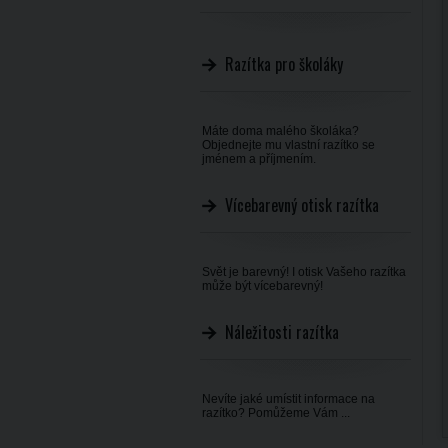
Razítka pro školáky
Máte doma malého školáka?
Objednejte mu vlastní razítko se
jménem a příjmením.
Vícebarevný otisk razítka
Svět je barevný! I otisk Vašeho razítka
může být vícebarevný!
Náležitosti razítka
Nevíte jaké umístit informace na
razítko? Pomůžeme Vám ...