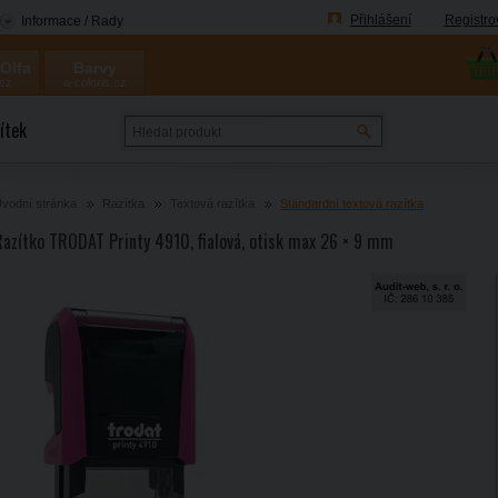
Přihlášení
Registro
Informace / Rady
 Olfa
Barvy
.cz
a-coloris.cz
Coloris
ítek
vodní stránka
Razítka
Textová razítka
Standardní textová razítka
Razítko TRODAT Printy 4910, fialová, otisk max 26 × 9 mm