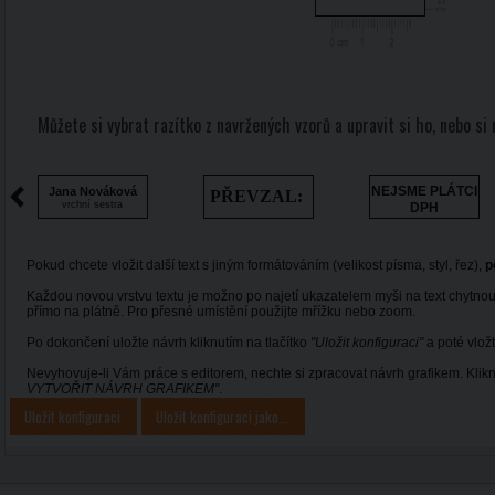
Můžete si vybrat razítko z navržených vzorů a upravit si ho, nebo si 
NEJSME PLÁTCI
Jana Nováková
PŘEVZAL:
vrchní sestra
DPH
Pokud chcete vložit další text s jiným formátováním (velikost písma, styl, řez),
p
Každou novou vrstvu textu je možno po najetí ukazatelem myši na text chytnou
přímo na plátně. Pro přesné umístění použijte mřížku nebo zoom.
Po dokončení uložte návrh kliknutím na tlačítko
"Uložit konfiguraci"
a poté vložt
Nevyhovuje-li Vám práce s editorem, nechte si zpracovat návrh grafikem. Kli
VYTVOŘIT NÁVRH GRAFIKEM"
.
Uložit konfiguraci
Uložit konfiguraci jako...