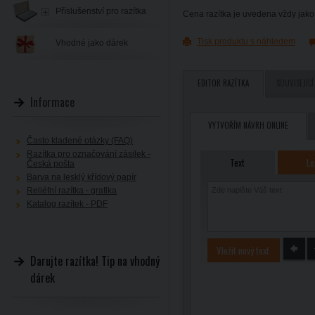
Příslušenství pro razítka
Cena razítka je uvedena vždy jako 
Tisk produktu s náhledem
Vhodné jako dárek
EDITOR RAZÍTKA
SOUVISEJÍCÍ
Informace
VYTVOŘÍM NÁVRH ONLINE
Často kladené otázky (FAQ)
Razítka pro označování zásilek -
Text
Lo
Česká pošta
Barva na lesklý křídový papír
Reliéfní razítka - grafika
Katalog razítek - PDF
Vložit nový text
Darujte razítka! Tip na vhodný
dárek