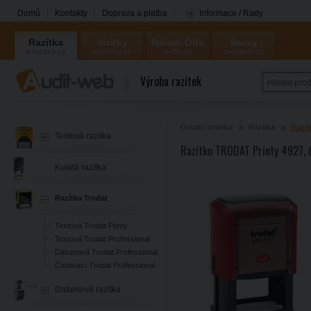
Domů
Kontakty
Doprava a platba
Informace / Rady
Razítka
Vizitky
Nářadí Olfa
Barvy
a-razitka.cz
a-vizitky.cz
a-olfa.cz
a-coloris.cz
Coloris
Výroba razítek
Úvodní stránka
Razítka
Razít
Textová razítka
Razítko TRODAT Printy 4927, 
Kulatá razítka
Razítka Trodat
Textová Trodat Printy
Textová Trodat Professional
Datumová Trodat Professional
Číslovací Trodat Professional
Datumová razítka