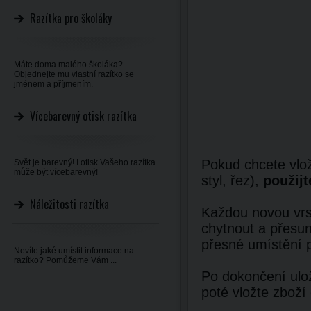
Razítka pro školáky
Máte doma malého školáka?
Objednejte mu vlastní razítko se
jménem a příjmením.
Vícebarevný otisk razítka
Pokud chcete vlož
Svět je barevný! I otisk Vašeho razítka
může být vícebarevný!
styl, řez),
použijt
Náležitosti razítka
Každou novou vrst
chytnout a přesun
přesné umístění 
Nevíte jaké umístit informace na
razítko? Pomůžeme Vám ...
Po dokončení ulož
poté vložte zboží