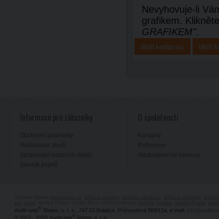
Nevyhovuje-li Vám
grafikem. Kliknět
GRAFIKEM"
.
Uložit konfiguraci
Uložit k
Informace pro zákazníky
O společnosti
Obchodní podmínky
Kontakty
Reklamace zboží
Reference
Zpracování osobních údajů
Odstoupení od smlouvy
Slovník pojmů
Stříbrné šperky
www.majya.cz
,
stříbrné prsteny
,
stříbrné náušnice
,
stříbrné přívěsky
,
stříbr
kov, textil
, razítka Praha, razítka Brno, razítka Ostrava,
razítka, razítko, razítka Praha
,
pagi
®
Audit-web
Shops, s. r. o., 747 23 Bolatice, Průmyslová 989/12a, e-mail:
info@auditwe
®
© 2012 - 2025, Audit-web
Shops, s. r. o.