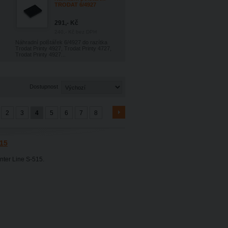
TRODAT 6/4927
291,- Kč
240,- Kč
bez DPH
Náhradní polštářek 6/4927 do razítka
Trodat Printy 4927, Trodat Printy 4727,
Trodat Printy 4927...
Dostupnost
2
3
4
5
6
7
8
515
nter Line S-515.