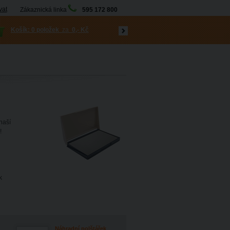
vat
Zákaznická linka
595 172 800
Košík:
0 položek
za
0,- Kč
naší
í!
k
Náhradní polštářek