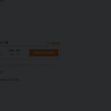
ání
Detail
159,- Kč
Zobrazit detail
H:
131,- Kč
827
, Shiny S-827D.