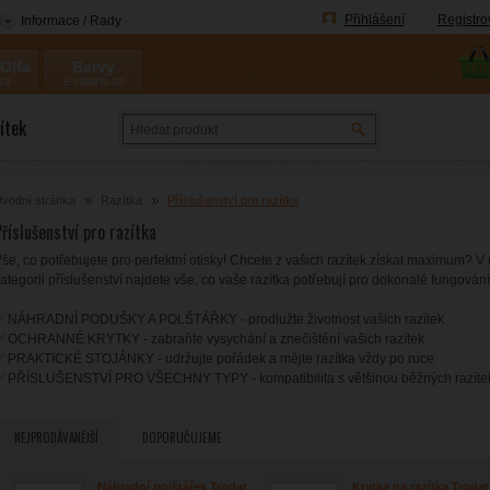
Přihlášení
Registro
Informace / Rady
 Olfa
Barvy
.cz
a-coloris.cz
Coloris
ítek
vodní stránka
Razítka
Příslušenství pro razítka
říslušenství pro razítka
še, co potřebujete pro perfektní otisky! Chcete z vašich razítek získat maximum? V 
ategorii příslušenství najdete vše, co vaše razítka potřebují pro dokonalé fungován
✅ NÁHRADNÍ PODUŠKY A POLŠTÁŘKY - prodlužte životnost vašich razítek
 OCHRANNÉ KRYTKY - zabraňte vysychání a znečištění vašich razítek
 PRAKTICKÉ STOJÁNKY - udržujte pořádek a mějte razítka vždy po ruce
✅ PŘÍSLUŠENSTVÍ PRO VŠECHNY TYPY - kompatibilita s většinou běžných razíte
NEJPRODÁVANĚJŠÍ
DOPORUČUJEME
Náhradní polštářek Trodat
Krytka na razítka Trodat