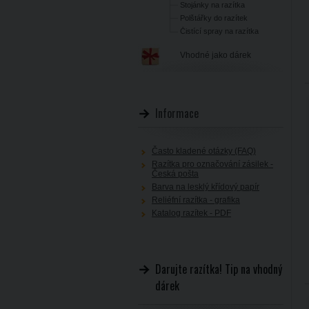
Stojánky na razítka
Polštářky do razítek
Čistící spray na razítka
Vhodné jako dárek
Informace
Často kladené otázky (FAQ)
Razítka pro označování zásilek -
Česká pošta
Barva na lesklý křídový papír
Reliéfní razítka - grafika
Katalog razítek - PDF
Darujte razítka! Tip na vhodný
dárek