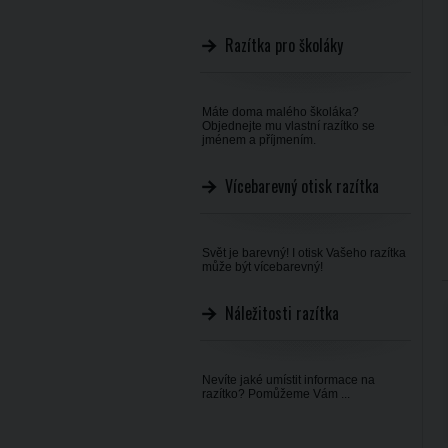
Razítka pro školáky
Máte doma malého školáka?
Objednejte mu vlastní razítko se
jménem a příjmením.
Vícebarevný otisk razítka
Svět je barevný! I otisk Vašeho razítka
může být vícebarevný!
Náležitosti razítka
Nevíte jaké umístit informace na
razítko? Pomůžeme Vám ...