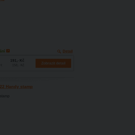
ání
Detail
191,- Kč
Zobrazit detail
H:
158,- Kč
-722 Handy stamp
 stamp