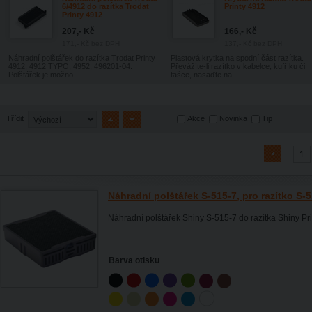
6/4912 do razítka Trodat
Printy 4912
Printy 4912
207,- Kč
166,- Kč
171,- Kč
bez DPH
137,- Kč
bez DPH
Náhradní polštářek do razítka Trodat Printy
Plastová krytka na spodní část razítka.
4912, 4912 TYPO, 4952, 496201-04.
Převážíte-li razítko v kabelce, kufříku či
Polštářek je možno...
tašce, nasaďte na...
Akce
Novinka
Tip
Třídit
1
Náhradní polštářek S-515-7, pro razítko S-
Náhradní polštářek Shiny S-515-7 do razítka Shiny Pri
Barva otisku