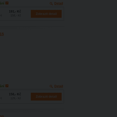
ání
Detail
191,- Kč
Zobrazit detail
H:
158,- Kč
815
ání
Detail
156,- Kč
Zobrazit detail
H:
129,- Kč
820