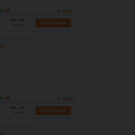
ání
Detail
193,- Kč
Zobrazit detail
H:
160,- Kč
538
ání
Detail
191,- Kč
Zobrazit detail
H:
158,- Kč
542