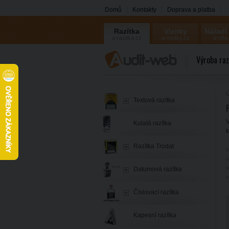
Domů
Kontakty
Doprava a platba
Razítka
Vizitky
Nářadí
a-razitka.cz
a-vizitky.cz
a-olfa
Výroba raz
Ú
Textová razítka
P
V
Kulatá razítka
k
Razítka Trodat
✅
✅
Datumová razítka
Číslovací razítka
Kapesní razítka