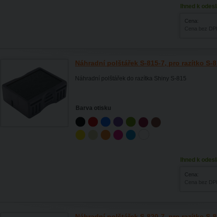
Ihned k odesl
Cena:
Cena bez DP
Náhradní polštářek S-815-7, pro razítko S-
Náhradní polštářek do razítka Shiny S-815
Barva otisku
Ihned k odesl
Cena:
Cena bez DP
Náhradní polštářek S-820-7, pro razítko S-