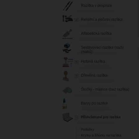
Razítka v propisce
Reliéfní a pečetní razítka
Alfabetická razítka
Sestavovací razítka (sady
znaků)
Hotová razítka
Dřevěná razítka
Štočky - matrice (bez razítka)
Barvy do razítek
Příslušenství pro razítka
Podušky
Krytky a šňůrky na razítka