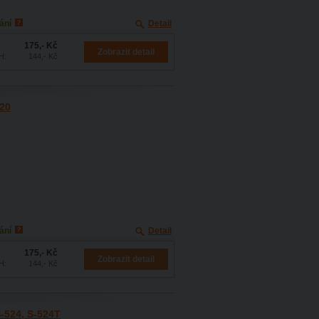
ání
Detail
175,- Kč
Zobrazit detail
H:
144,- Kč
520
ání
Detail
175,- Kč
Zobrazit detail
H:
144,- Kč
S-524, S-524T