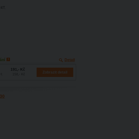
24T.
ání
Detail
191,- Kč
Zobrazit detail
H:
158,- Kč
530