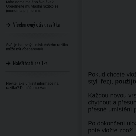
Máte doma malého školáka?
Objednejte mu vlastní razítko se
jménem a příjmením.
Vícebarevný otisk razítka
Svět je barevný! I otisk Vašeho razítka
může být vícebarevný!
Náležitosti razítka
Pokud chcete vlož
styl, řez),
použijt
Nevíte jaké umístit informace na
razítko? Pomůžeme Vám ...
Každou novou vrst
chytnout a přesun
přesné umístění 
Po dokončení ulož
poté vložte zboží