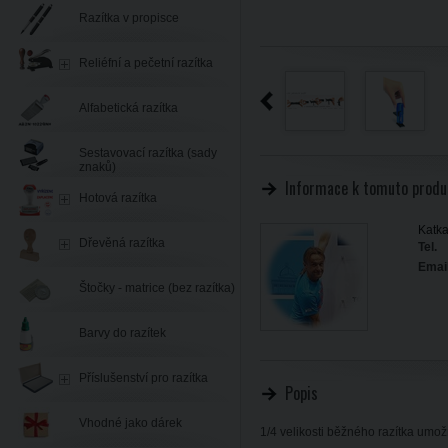
Razítka v propisce
Reliéfní a pečetní razítka
Alfabetická razítka
Sestavovací razítka (sady
znaků)
Informace k tomuto produ
Hotová razítka
Katka
Dřevěná razítka
Tel.
Email
Štočky - matrice (bez razítka)
Barvy do razítek
Příslušenství pro razítka
Popis
Vhodné jako dárek
1/4 velikosti běžného razítka umo