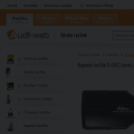
Domů
Kontakty
Doprava a platba
Informace / Rady
Razítka
Vizitky
Nářadí Olfa
Barvy
a-razitka.cz
a-vizitky.cz
a-olfa.cz
a-coloris.cz
Coloris
Výroba razítek
Úvodní stránka
Razítka
Kapes
Textová razítka
Kapesní razítko S-Q42, černá,
Kulatá razítka
Razítka Trodat
Datumová razítka
Číslovací razítka
Kapesní razítka