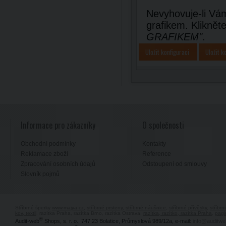
Nevyhovuje-li Vám
grafikem. Kliknět
GRAFIKEM"
.
Uložit konfiguraci
Uložit k
Informace pro zákazníky
O společnosti
Obchodní podmínky
Kontakty
Reklamace zboží
Reference
Zpracování osobních údajů
Odstoupení od smlouvy
Slovník pojmů
Stříbrné šperky
www.majya.cz
,
stříbrné prsteny
,
stříbrné náušnice
,
stříbrné přívěsky
,
stříbr
kov, textil
, razítka Praha, razítka Brno, razítka Ostrava,
razítka, razítko, razítka Praha
,
pagi
®
Audit-web
Shops, s. r. o., 747 23 Bolatice, Průmyslová 989/12a, e-mail:
info@auditwe