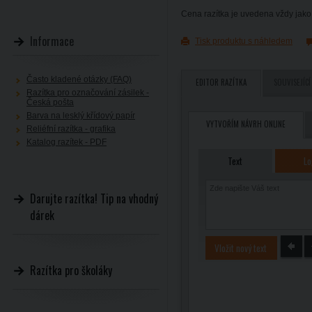
Cena razítka je uvedena vždy jako 
Informace
Tisk produktu s náhledem
Často kladené otázky (FAQ)
EDITOR RAZÍTKA
SOUVISEJÍCÍ
Razítka pro označování zásilek -
Česká pošta
Barva na lesklý křídový papír
VYTVOŘÍM NÁVRH ONLINE
Reliéfní razítka - grafika
Katalog razítek - PDF
Text
Lo
Darujte razítka! Tip na vhodný
dárek
Vložit nový text
Razítka pro školáky