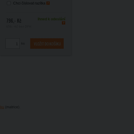
Chci číslovat razítka
796,- Kč
Ihned k odeslání
658,- Kč
bez DPH
ks
čku
(matrice).