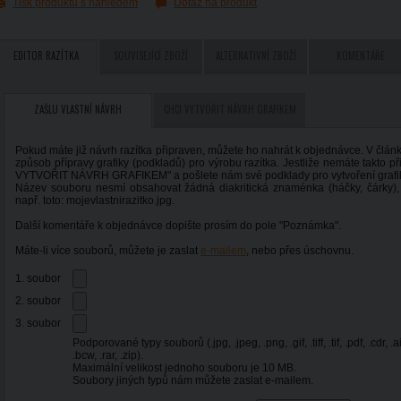
Tisk produktu s náhledem
Dotaz na produkt
EDITOR RAZÍTKA
SOUVISEJÍCÍ ZBOŽÍ
ALTERNATIVNÍ ZBOŽÍ
KOMENTÁŘE
ZAŠLU VLASTNÍ NÁVRH
CHCI VYTVOŘIT NÁVRH GRAFIKEM
Pokud máte již návrh razítka připraven, můžete ho nahrát k objednávce. V člá
způsob přípravy grafiky (podkladů) pro výrobu razítka. Jestliže nemáte takto p
VYTVOŘIT NÁVRH GRAFIKEM" a pošlete nám své podklady pro vytvoření grafi
Název souboru nesmí obsahovat žádná diakritická znaménka (háčky, čárky),
např. toto: mojevlastnirazitko.jpg.
Další komentáře k objednávce dopište prosím do pole "Poznámka".
Máte-li více souborů, můžete je zaslat
e-mailem
, nebo přes úschovnu.
1. soubor
2. soubor
3. soubor
Podporované typy souborů (.jpg, .jpeg, .png, .gif, .tiff, .tif, .pdf, .cdr, .ai,
.bcw, .rar, .zip).
Maximální velikost jednoho souboru je 10 MB.
Soubory jiných typů nám můžete zaslat e-mailem.