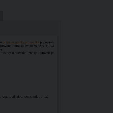
nku
příprava grafiky pro razítka
je popsán
řipravenou grafiku zvolte záložku "CHCI
ky.
 mezery a speciální znaky. Správně je
 .eps, .psd, .doc, .docx, .odt, .rtf, .txt,