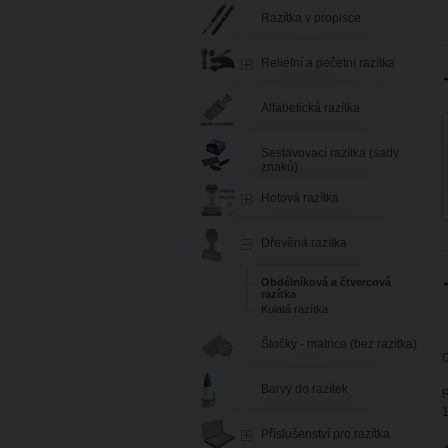
Razítka v propisce
Reliéfní a pečetní razítka
Alfabetická razítka
Sestavovací razítka (sady
znaků)
Hotová razítka
Dřevěná razítka
Obdélníková a čtvercová
razítka
Kulatá razítka
Štočky - matrice (bez razítka)
C
Barvy do razítek
R
Příslušenství pro razítka