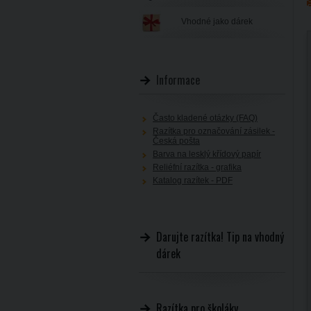
Vhodné jako dárek
Informace
Často kladené otázky (FAQ)
Razítka pro označování zásilek -
Česká pošta
Barva na lesklý křídový papír
Reliéfní razítka - grafika
Katalog razítek - PDF
Darujte razítka! Tip na vhodný
dárek
Razítka pro školáky