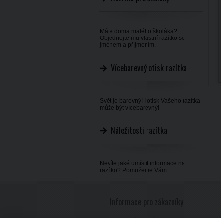
Máte doma malého školáka?
Objednejte mu vlastní razítko se
jménem a příjmením.
Vícebarevný otisk razítka
Svět je barevný! I otisk Vašeho razítka
může být vícebarevný!
Náležitosti razítka
Nevíte jaké umístit informace na
razítko? Pomůžeme Vám ...
Informace pro zákazníky
Obchodní podmínky