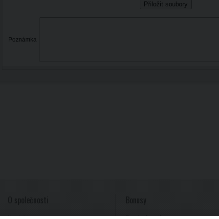
Poznámka
O společnosti
Bonusy
Kontakty
Provizní systém