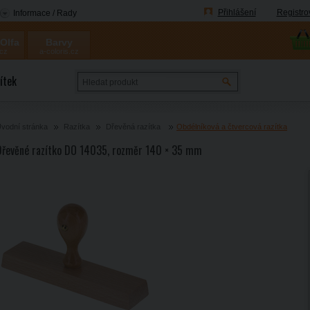
Přihlášení
Registro
Informace / Rady
 Olfa
Barvy
.cz
a-coloris.cz
Coloris
ítek
vodní stránka
Razítka
Dřevěná razítka
Obdélníková a čtvercová razítka
Dřevěné razítko DO 14035, rozměr 140 × 35 mm