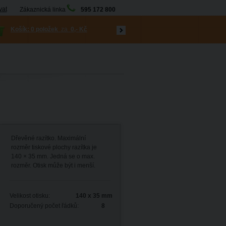
vat
Zákaznická linka
595 172 800
Košík:
0 položek
za
0,- Kč
Dřevěné razítko. Maximální
rozměr tiskové plochy razítka je
140 × 35 mm. Jedná se o max.
rozměr. Otisk může být i menší.
Velikost otisku:
140 x 35 mm
Doporučený počet řádků:
8