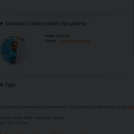
Informace k tomuto produktu Vám poskytne
Katka a Broněk
Email:
info@auditweb.eu
Popis
ena razítka je uvedena vždy jako komplet. Tedy dřevěné razítko včetně výroby
što
ozměr razítka (šířka × hloubka × výška):
140 × 35 × 76 mm