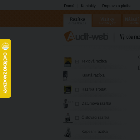
Domů
Kontakty
Doprava a platba
Razítka
Vizitky
Nářadí
a-razitka.cz
a-vizitky.cz
a-olfa
Výroba raz
Ú
Textová razítka
Kulatá razítka
Razítka Trodat
Datumová razítka
Číslovací razítka
Kapesní razítka