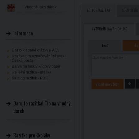
Vhodné jako dárek
EDITOR RAZÍTKA
SOUVISEJÍCÍ
VYTVOŘÍM NÁVRH ONLINE
Informace
Text
Lo
Často kladené otázky (FAQ)
Razítka pro označování zásilek -
Česká pošta
Barva na lesklý křídový papír
Reliéfní razítka - grafika
Katalog razítek - PDF
Vložit nový text
Darujte razítka! Tip na vhodný
dárek
Razítka pro školáky