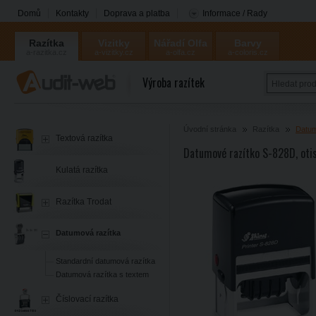
Domů
Kontakty
Doprava a platba
Informace / Rady
Razítka
Vizitky
Nářadí Olfa
Barvy
a-razitka.cz
a-vizitky.cz
a-olfa.cz
a-coloris.cz
Coloris
Výroba razítek
Úvodní stránka
Razítka
Datum
Textová razítka
Datumové razítko S-828D, ot
Kulatá razítka
Razítka Trodat
Datumová razítka
Standardní datumová razítka
Datumová razítka s textem
Číslovací razítka