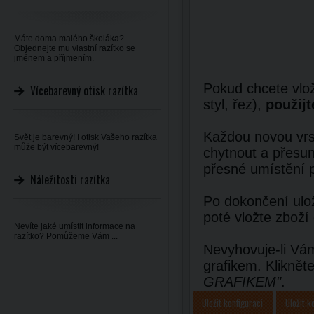
Máte doma malého školáka?
Objednejte mu vlastní razítko se
jménem a příjmením.
Pokud chcete vlož
Vícebarevný otisk razítka
styl, řez),
použijt
Každou novou vrst
Svět je barevný! I otisk Vašeho razítka
může být vícebarevný!
chytnout a přesun
přesné umístění 
Náležitosti razítka
Po dokončení ulož
poté vložte zboží
Nevíte jaké umístit informace na
razítko? Pomůžeme Vám ...
Nevyhovuje-li Vám
grafikem. Kliknět
GRAFIKEM"
.
Uložit konfiguraci
Uložit k