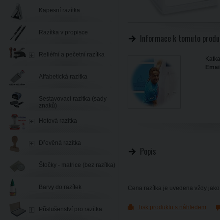
Kapesní razítka
Razítka v propisce
Informace k tomuto produ
Reliéfní a pečetní razítka
Katka
Email
Alfabetická razítka
Sestavovací razítka (sady
znaků)
Hotová razítka
Dřevěná razítka
Popis
Štočky - matrice (bez razítka)
Barvy do razítek
Cena razítka je uvedena vždy jako 
Tisk produktu s náhledem
Příslušenství pro razítka