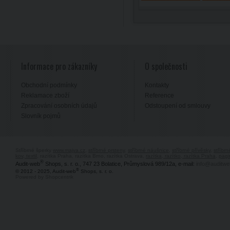
Informace pro zákazníky
O společnosti
Obchodní podmínky
Kontakty
Reklamace zboží
Reference
Zpracování osobních údajů
Odstoupení od smlouvy
Slovník pojmů
Stříbrné šperky
www.majya.cz
,
stříbrné prsteny
,
stříbrné náušnice
,
stříbrné přívěsky
,
stříbr
kov, textil
, razítka Praha, razítka Brno, razítka Ostrava,
razítka, razítko, razítka Praha
,
pagi
®
Audit-web
Shops, s. r. o., 747 23 Bolatice, Průmyslová 989/12a, e-mail:
info@auditwe
®
© 2012 - 2025, Audit-web
Shops, s. r. o.
Powered by Shopcentrik