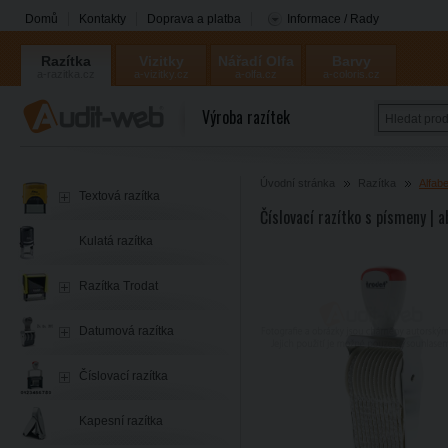
Domů
Kontakty
Doprava a platba
Informace / Rady
Razítka
Vizitky
Nářadí Olfa
Barvy
a-razitka.cz
a-vizitky.cz
a-olfa.cz
a-coloris.cz
Coloris
Výroba razítek
Úvodní stránka
Razítka
Alfabe
Textová razítka
Číslovací razítko s písmeny | 
Kulatá razítka
Razítka Trodat
Datumová razítka
Číslovací razítka
Kapesní razítka