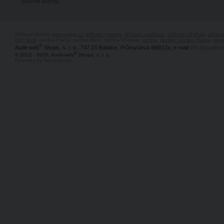
Slovník pojmů
Stříbrné šperky
www.majya.cz
,
stříbrné prsteny
,
stříbrné náušnice
,
stříbrné přívěsky
,
stříbr
kov, textil
, razítka Praha, razítka Brno, razítka Ostrava,
razítka, razítko, razítka Praha
,
pagi
®
Audit-web
Shops, s. r. o., 747 23 Bolatice, Průmyslová 989/12a, e-mail:
info@auditwe
®
© 2012 - 2025, Audit-web
Shops, s. r. o.
Powered by Shopcentrik