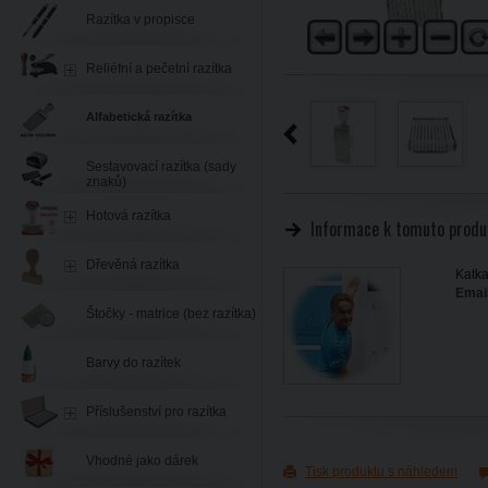
Razítka v propisce
Reliéfní a pečetní razítka
Alfabetická razítka
Sestavovací razítka (sady
znaků)
Hotová razítka
Informace k tomuto produ
Dřevěná razítka
Katka
Email
Štočky - matrice (bez razítka)
Barvy do razítek
Příslušenství pro razítka
Vhodné jako dárek
Tisk produktu s náhledem