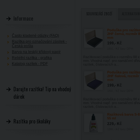
SOUVISEJÍCÍ ZBOŽÍ
ALTERNATIVN
Informace
Poduška pro razítko
2HF černá, rozměr 8
Často kladené otázky (FAQ)
mm
Razítka pro označování zásilek -
199,- Kč
Česká pošta
164,- Kč
bez DPH
Barva na lesklý křídový papír
Razítkovací poduška o rozměru 88 x
Reliéfní razítka - grafika
mm. Vhodná např. pro namáčení dře
Katalog razítek - PDF
razítek, číslovacích a...
Poduška pro razítko
2HF fialová, rozměr 
mm
199,- Kč
Darujte razítka! Tip na vhodný
164,- Kč
bez DPH
dárek
Razítkovací poduška o rozměru 88 x
mm. Vhodná např. pro namáčení dře
razítek, číslovacích a...
Razítková barva S-8
55 ml
Razítka pro školáky
229,- Kč
189,- Kč
bez DPH