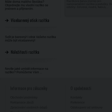
Razítková barva (černá) pro
Máte doma malého školáka?
samonamáčecí razítka a podušky. Da
Objednejte mu vlastní razítko se
odstíny: červená, modrá, fialová,...
jménem a příjmením.
Vícebarevný otisk razítka
Svět je barevný! I otisk Vašeho razítka
může být vícebarevný!
Náležitosti razítka
Nevíte jaké umístit informace na
razítko? Pomůžeme Vám ...
Informace pro zákazníky
O společnosti
Obchodní podmínky
Kontakty
Reklamace zboží
Reference
Zpracování osobních údajů
Odstoupení od smlouvy