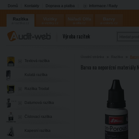
Domů
Kontakty
Doprava a platba
Informace / Rady
Razítka
Vizitky
Nářadí Olfa
Barvy
a-razitka.cz
a-vizitky.cz
a-olfa.cz
a-coloris.cz
Coloris
Výroba razítek
Úvodní stránka
Razítka
Barvy
Textová razítka
Barva na neporézní materiály 
Kulatá razítka
Razítka Trodat
Datumová razítka
Číslovací razítka
Kapesní razítka