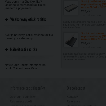
Máte doma malého školáka?
Suchý polštářek na
neporézní barvy (N
Objednejte mu vlastní razítko se
razítka S-844 a S182
jménem a příjmením.
207,- Kč
171,- Kč
bez DPH
Vícebarevný otisk razítka
Suchý polštářek pro razítka S-844, S
S824 nebo PET-844 pro aplikaci barv
která je určena...
Suchá poduška na
Svět je barevný! I otisk Vašeho razítka
neporézní barvy (NP
může být vícebarevný!
rozměr 110 × 70 mm
280,- Kč
232,- Kč
bez DPH
Náležitosti razítka
Speciální razítkovací poduška Shiny
NP o rozměru 110 x 78 mm. Určena 
barvu na neporézní...
Nevíte jaké umístit informace na
razítko? Pomůžeme Vám ...
Informace pro zákazníky
O společnosti
Obchodní podmínky
Kontakty
Reklamace zboží
Reference