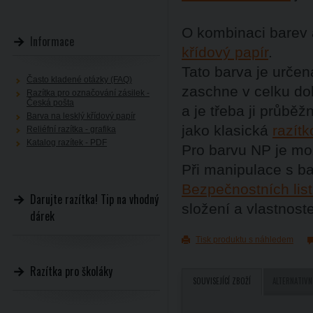
O kombinaci barev 
Informace
křídový papír
.
Tato barva je určen
Často kladené otázky (FAQ)
zaschne v celku dob
Razítka pro označování zásilek -
Česká pošta
a je třeba ji průb
Barva na lesklý křídový papír
jako klasická
razít
Reliéfní razítka - grafika
Katalog razítek - PDF
Pro barvu NP je m
Při manipulace s b
Bezpečnostních lis
Darujte razítka! Tip na vhodný
složení a vlastnost
dárek
Tisk produktu s náhledem
Razítka pro školáky
SOUVISEJÍCÍ ZBOŽÍ
ALTERNATIVN