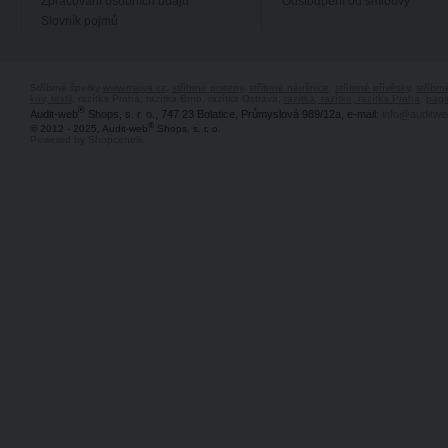
Zpracování osobních údajů
Odstoupení od smlouvy
Slovník pojmů
Stříbrné šperky
www.majya.cz
,
stříbrné prsteny
,
stříbrné náušnice
,
stříbrné přívěsky
,
stříbr
kov, textil
, razítka Praha, razítka Brno, razítka Ostrava,
razítka, razítko, razítka Praha
,
pagi
®
Audit-web
Shops, s. r. o., 747 23 Bolatice, Průmyslová 989/12a, e-mail:
info@auditwe
®
© 2012 - 2025, Audit-web
Shops, s. r. o.
Powered by Shopcentrik