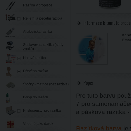
Razítka v propisce
Reliéfní a pečetní razítka
Informace k tomuto produ
Alfabetická razítka
Katka
Email
Sestavovací razítka (sady
znaků)
Hotová razítka
Dřevěná razítka
Popis
Štočky - matrice (bez razítka)
Pro tuto barvu pou
Barvy do razítek
7 pro samonamáčecí
Příslušenství pro razítka
a pásková razítka 
Vhodné jako dárek
Razítková barva
je 