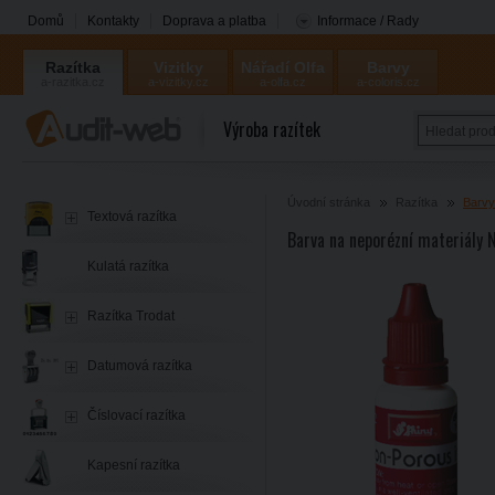
Domů
Kontakty
Doprava a platba
Informace / Rady
Razítka
Vizitky
Nářadí Olfa
Barvy
a-razitka.cz
a-vizitky.cz
a-olfa.cz
a-coloris.cz
Coloris
Výroba razítek
Úvodní stránka
Razítka
Barvy
Textová razítka
Barva na neporézní materiály 
Kulatá razítka
Razítka Trodat
Datumová razítka
Číslovací razítka
Kapesní razítka