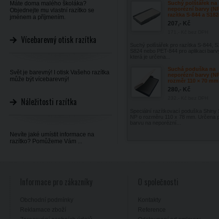
Máte doma malého školáka?
Suchý polštářek na
neporézní barvy (N
Objednejte mu vlastní razítko se
razítka S-844 a S182
jménem a příjmením.
207,- Kč
171,- Kč
bez DPH
Vícebarevný otisk razítka
Suchý polštářek pro razítka S-844, S
S824 nebo PET-844 pro aplikaci barv
která je určena...
Suchá poduška na
Svět je barevný! I otisk Vašeho razítka
neporézní barvy (NP
může být vícebarevný!
rozměr 110 × 70 mm
280,- Kč
232,- Kč
bez DPH
Náležitosti razítka
Speciální razítkovací poduška Shiny
NP o rozměru 110 x 78 mm. Určena 
barvu na neporézní...
Nevíte jaké umístit informace na
razítko? Pomůžeme Vám ...
Informace pro zákazníky
O společnosti
Obchodní podmínky
Kontakty
Reklamace zboží
Reference