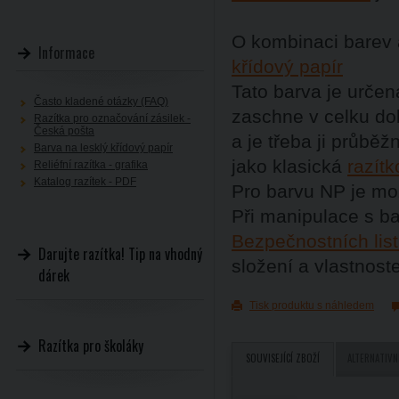
O kombinaci barev 
Informace
křídový papír
Tato barva je určen
Často kladené otázky (FAQ)
zaschne v celku dob
Razítka pro označování zásilek -
Česká pošta
a je třeba ji průb
Barva na lesklý křídový papír
jako klasická
razít
Reliéfní razítka - grafika
Katalog razítek - PDF
Pro barvu NP je m
Při manipulace s b
Bezpečnostních lis
Darujte razítka! Tip na vhodný
složení a vlastnost
dárek
Tisk produktu s náhledem
Razítka pro školáky
SOUVISEJÍCÍ ZBOŽÍ
ALTERNATIVN