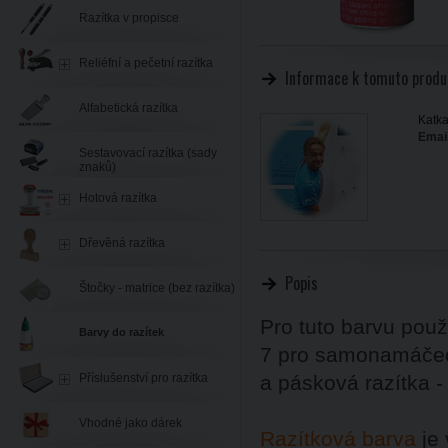
Razítka v propisce
Reliéfní a pečetní razítka
Informace k tomuto produ
Alfabetická razítka
Katka
Email
Sestavovací razítka (sady
znaků)
Hotová razítka
Dřevěná razítka
Popis
Štočky - matrice (bez razítka)
Pro tuto barvu pou
Barvy do razítek
7 pro samonamáčecí
Příslušenství pro razítka
a pásková razítka 
Vhodné jako dárek
Razítková barva
je 