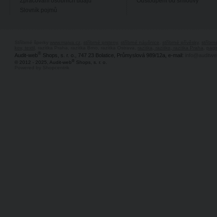
Zpracování osobních údajů
Odstoupení od smlouvy
Slovník pojmů
Stříbrné šperky
www.majya.cz
,
stříbrné prsteny
,
stříbrné náušnice
,
stříbrné přívěsky
,
stříbr
kov, textil
, razítka Praha, razítka Brno, razítka Ostrava,
razítka, razítko, razítka Praha
,
pagi
®
Audit-web
Shops, s. r. o., 747 23 Bolatice, Průmyslová 989/12a, e-mail:
info@auditwe
®
© 2012 - 2025, Audit-web
Shops, s. r. o.
Powered by Shopcentrik