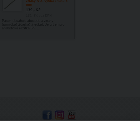
znaky A-Z, výška znaků 5
mm
139,- Kč
115,- Kč
bez DPH
Pásek obsahuje abecedu a znaky -
(pomlčka) ,(čárka) .(tečka). Je určen pro
alfabetická razítka 5/9,...