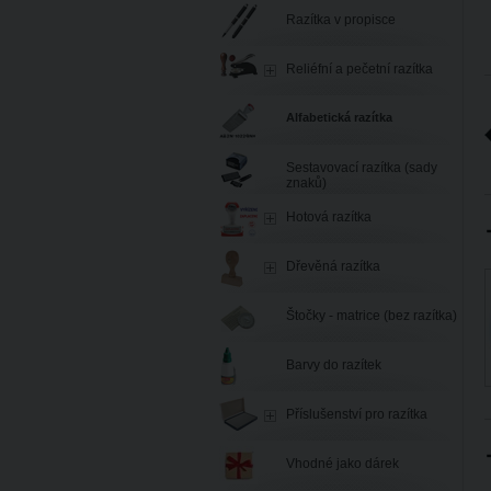
Razítka v propisce
Reliéfní a pečetní razítka
Alfabetická razítka
Sestavovací razítka (sady
znaků)
Hotová razítka
Dřevěná razítka
Štočky - matrice (bez razítka)
Barvy do razítek
Příslušenství pro razítka
Vhodné jako dárek