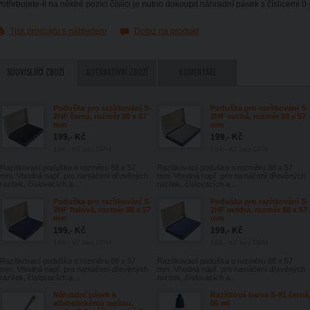
otřebujete-li na něktré pozici číslici je nutno dokoupit náhradní pásek s číslicemi 0 -
Tisk produktu s náhledem
Dotaz na produkt
SOUVISEJÍCÍ ZBOŽÍ
ALTERNATIVNÍ ZBOŽÍ
KOMENTÁŘE
Poduška pro razítkování S-
Poduška pro razítkování S-
2HF černá, rozměr 88 x 57
2HF suchá, rozměr 88 x 57
mm
mm
199,- Kč
199,- Kč
164,- Kč
bez DPH
164,- Kč
bez DPH
Razítkovací poduška o rozměru 88 x 57
Razítkovací poduška o rozměru 88 x 57
mm. Vhodná např. pro namáčení dřevěných
mm. Vhodná např. pro namáčení dřevěných
razítek, číslovacích a...
razítek, číslovacích a...
Poduška pro razítkování S-
Poduška pro razítkování S-
2HF fialová, rozměr 88 x 57
2HF modrá, rozměr 88 x 57
mm
mm
199,- Kč
199,- Kč
164,- Kč
bez DPH
164,- Kč
bez DPH
Razítkovací poduška o rozměru 88 x 57
Razítkovací poduška o rozměru 88 x 57
mm. Vhodná např. pro namáčení dřevěných
mm. Vhodná např. pro namáčení dřevěných
razítek, číslovacích a...
razítek, číslovacích a...
Náhradní pásek k
Razítková barva S-81 černá
alfabetickému razítku,
55 ml