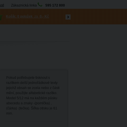
vat
Zákaznická linka
595 172 800
Košík:
0 položek
za
0,- Kč
Pokud potřebujete tisknout s
razítkem delší jednořádkové texty
jejichž obsah se zcela nebo z části
mění, použijte alfabetické razítko.
Model 5/12 má na každém pásku
abecedu a znaky -(pomlčka) ,
(čárka) .(tečka). Šířka otisku je 61
mm.