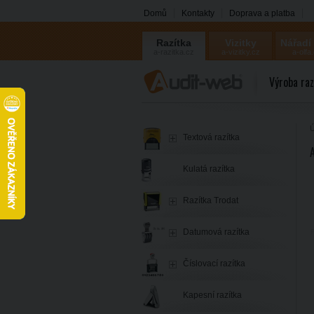
Domů
Kontakty
Doprava a platba
Razítka
Vizitky
Nářadí
a-razitka.cz
a-vizitky.cz
a-olfa
Výroba raz
Ú
Textová razítka
Kulatá razítka
Razítka Trodat
Datumová razítka
Číslovací razítka
Kapesní razítka