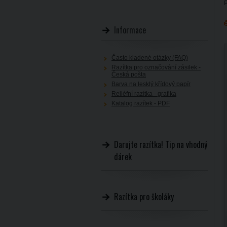
P
Informace
Často kladené otázky (FAQ)
Razítka pro označování zásilek -
Česká pošta
Barva na lesklý křídový papír
Reliéfní razítka - grafika
Katalog razítek - PDF
Darujte razítka! Tip na vhodný
dárek
Razítka pro školáky