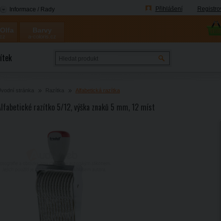
Přihlášení
Registro
Informace / Rady
 Olfa
Barvy
.cz
a-coloris.cz
Coloris
ítek
vodní stránka
Razítka
Alfabetická razítka
Alfabetické razítko 5/12, výška znaků 5 mm, 12 míst