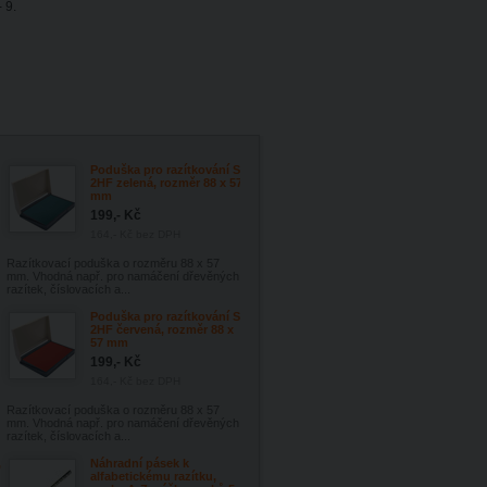
 9.
Poduška pro razítkování S-
2HF zelená, rozměr 88 x 57
mm
199,- Kč
164,- Kč
bez DPH
Razítkovací poduška o rozměru 88 x 57
mm. Vhodná např. pro namáčení dřevěných
razítek, číslovacích a...
Poduška pro razítkování S-
2HF červená, rozměr 88 x
57 mm
199,- Kč
164,- Kč
bez DPH
Razítkovací poduška o rozměru 88 x 57
mm. Vhodná např. pro namáčení dřevěných
razítek, číslovacích a...
,
Náhradní pásek k
alfabetickému razítku,