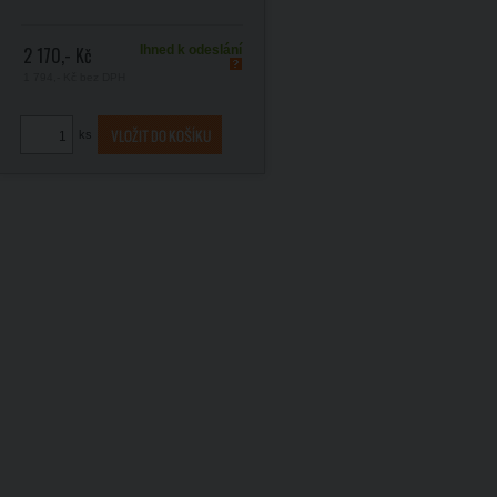
2 170,- Kč
Ihned k odeslání
1 794,- Kč
bez DPH
ks