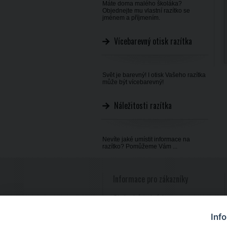
Máte doma malého školáka?
Objednejte mu vlastní razítko se
jménem a příjmením.
Vícebarevný otisk razítka
Svět je barevný! I otisk Vašeho razítka
může být vícebarevný!
Náležitosti razítka
Nevíte jaké umístit informace na
razítko? Pomůžeme Vám ...
Informace pro zákazníky
Obchodní podmínky
Reklamace zboží
Inf
Zpracování osobních údajů