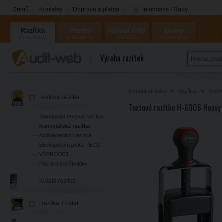
Domů
Kontakty
Doprava a platba
Informace / Rady
Razítka
Vizitky
Nářadí Olfa
Barvy
a-razitka.cz
a-vizitky.cz
a-olfa.cz
a-coloris.cz
Coloris
Výroba razítek
Úvodní stránka
Razítka
Texto
Textová razítka
Textové razítko H-6006 Heavy
Standardní textová razítka
Kancelářská razítka
Antibakteriální razítka
Ekologická razítka - ECO
VÝPRODEJ
Razítka pro školáky
Kulatá razítka
Razítka Trodat