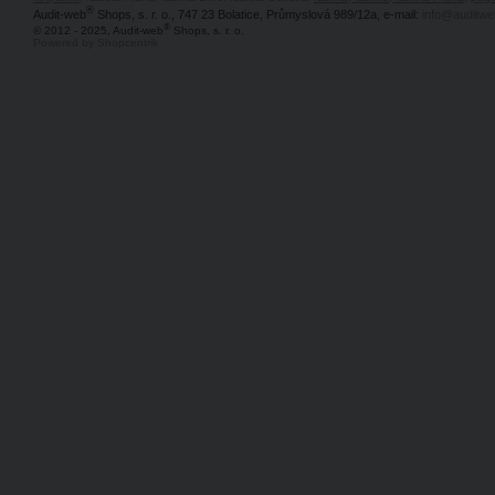
®
Audit-web
Shops, s. r. o., 747 23 Bolatice, Průmyslová 989/12a, e-mail:
info@auditwe
®
© 2012 - 2025, Audit-web
Shops, s. r. o.
Powered by Shopcentrik