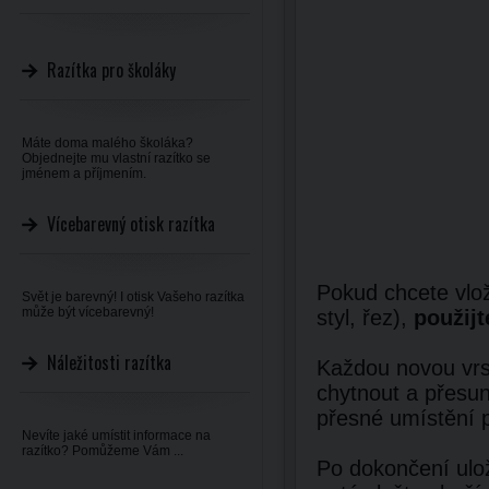
Razítka pro školáky
Máte doma malého školáka?
Objednejte mu vlastní razítko se
jménem a příjmením.
Vícebarevný otisk razítka
Pokud chcete vlož
Svět je barevný! I otisk Vašeho razítka
může být vícebarevný!
styl, řez),
použijt
Náležitosti razítka
Každou novou vrst
chytnout a přesun
přesné umístění 
Nevíte jaké umístit informace na
razítko? Pomůžeme Vám ...
Po dokončení ulož