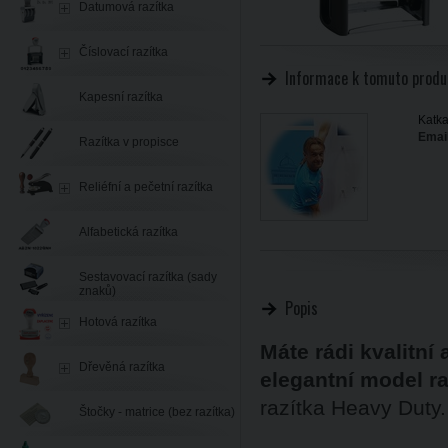
Datumová razítka
Číslovací razítka
Informace k tomuto produ
Kapesní razítka
Katka
Email
Razítka v propisce
Reliéfní a pečetní razítka
Alfabetická razítka
Sestavovací razítka (sady
znaků)
Popis
Hotová razítka
Máte rádi kvalitní
Dřevěná razítka
elegantní model ra
razítka Heavy Duty.
Štočky - matrice (bez razítka)