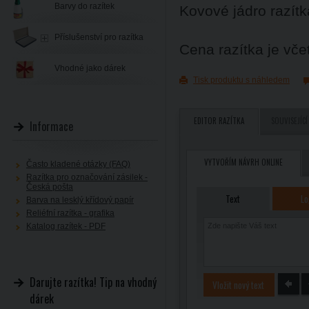
Barvy do razítek
Kovové jádro razítka
Příslušenství pro razítka
Cena razítka je vč
Vhodné jako dárek
Tisk produktu s náhledem
EDITOR RAZÍTKA
SOUVISEJÍCÍ
Informace
VYTVOŘÍM NÁVRH ONLINE
Často kladené otázky (FAQ)
Razítka pro označování zásilek -
Česká pošta
Text
Lo
Barva na lesklý křídový papír
Reliéfní razítka - grafika
Katalog razítek - PDF
Darujte razítka! Tip na vhodný
Vložit nový text
dárek