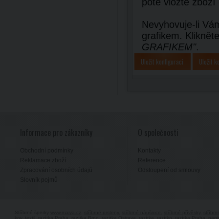
poté vložte zboží
Nevyhovuje-li Vám
grafikem. Kliknět
GRAFIKEM"
.
Uložit konfiguraci
Uložit k
Informace pro zákazníky
O společnosti
Obchodní podmínky
Kontakty
Reklamace zboží
Reference
Zpracování osobních údajů
Odstoupení od smlouvy
Slovník pojmů
Stříbrné šperky
www.majya.cz
,
stříbrné prsteny
,
stříbrné náušnice
,
stříbrné přívěsky
,
stříbr
kov, textil
, razítka Praha, razítka Brno, razítka Ostrava,
razítka, razítko, razítka Praha
,
pagi