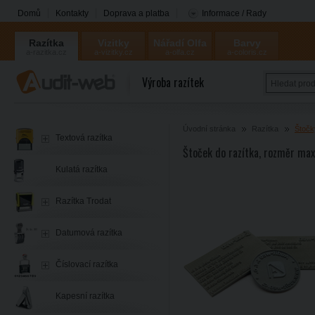
Domů
Kontakty
Doprava a platba
Informace / Rady
Razítka
Vizitky
Nářadí Olfa
Barvy
a-razitka.cz
a-vizitky.cz
a-olfa.cz
a-coloris.cz
Coloris
Výroba razítek
Úvodní stránka
Razítka
Štočk
Textová razítka
Štoček do razítka, rozměr ma
Kulatá razítka
Razítka Trodat
Datumová razítka
Číslovací razítka
Kapesní razítka