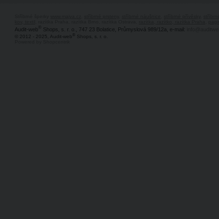
Stříbrné šperky
www.majya.cz
,
stříbrné prsteny
,
stříbrné náušnice
,
stříbrné přívěsky
,
stříbr
kov, textil
, razítka Praha, razítka Brno, razítka Ostrava,
razítka, razítko, razítka Praha
,
pagi
®
Audit-web
Shops, s. r. o., 747 23 Bolatice, Průmyslová 989/12a, e-mail:
info@auditwe
®
© 2012 - 2025, Audit-web
Shops, s. r. o.
Powered by Shopcentrik