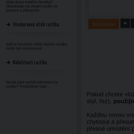
Máte doma malého školáka?
Objednejte mu vlastní razítko se
jménem a příjmením.
Vícebarevný otisk razítka
Vložit nový text
Svět je barevný! I otisk Vašeho razítka
může být vícebarevný!
Náležitosti razítka
Nevíte jaké umístit informace na
razítko? Pomůžeme Vám ...
Pokud chcete vlož
styl, řez),
použijt
Každou novou vrst
chytnout a přesun
přesné umístění 