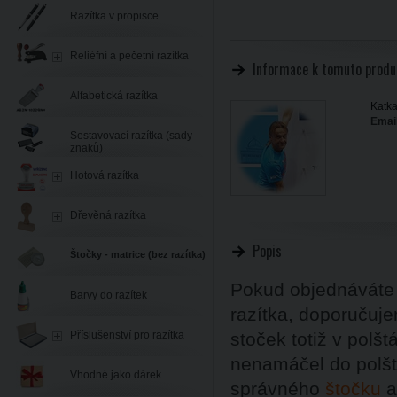
Razítka v propisce
Reliéfní a pečetní razítka
Informace k tomuto produ
Alfabetická razítka
Katka
Email
Sestavovací razítka (sady
znaků)
Hotová razítka
Dřevěná razítka
Popis
Štočky - matrice (bez razítka)
Pokud objednáváte
Barvy do razítek
razítka, doporučuje
Příslušenství pro razítka
stoček totiž v polšt
nenamáčel do polštá
Vhodné jako dárek
správného
štočku
a