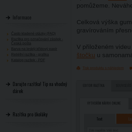
pomůžeme. Neváhej
Informace
Celková výška gumy
gravírováním přesn
Často kladené otázky (FAQ)
Razítka pro označování zásilek -
Česká pošta
V přiloženém videu
Barva na lesklý křídový papír
štočku
u samonamáč
Reliéfní razítka - grafika
Katalog razítek - PDF
Tisk produktu s náhledem
Darujte razítka! Tip na vhodný
EDITOR RAZÍTKA
SOUVISEJÍCÍ
dárek
VYTVOŘÍM NÁVRH ONLINE
Razítka pro školáky
Text
Lo