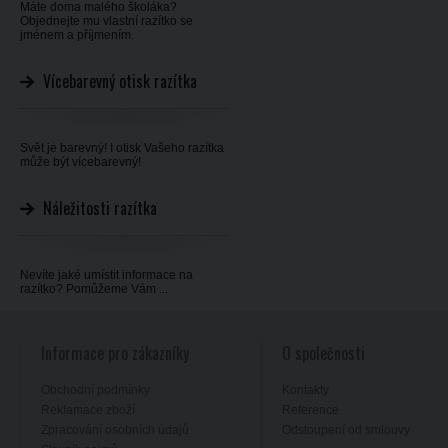
Máte doma malého školáka?
Objednejte mu vlastní razítko se
jménem a příjmením.
Vícebarevný otisk razítka
Svět je barevný! I otisk Vašeho razítka
může být vícebarevný!
Náležitosti razítka
Nevíte jaké umístit informace na
razítko? Pomůžeme Vám ...
Informace pro zákazníky
O společnosti
Obchodní podmínky
Kontakty
Reklamace zboží
Reference
Zpracování osobních údajů
Odstoupení od smlouvy