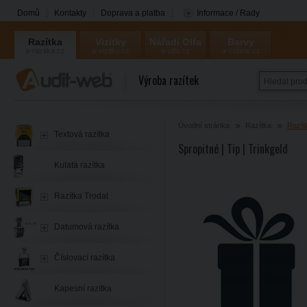
Domů
Kontakty
Doprava a platba
Informace / Rady
Razítka
Vizitky
Nářadí Olfa
Barvy
a-razitka.cz
a-vizitky.cz
a-olfa.cz
a-coloris.cz
Coloris
Výroba razítek
Úvodní stránka
Razítka
Razít
Textová razítka
Spropitné | Tip | Trinkgeld
Kulatá razítka
Razítka Trodat
Datumová razítka
Číslovací razítka
Kapesní razítka