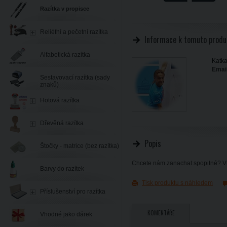
Razítka v propisce
Reliéfní a pečetní razítka
Informace k tomuto produ
Alfabetická razítka
Katka
Email
Sestavovací razítka (sady
znaků)
Hotová razítka
Dřevěná razítka
Popis
Štočky - matrice (bez razítka)
Chcete nám zanachat spopitné? Vl
Barvy do razítek
Tisk produktu s náhledem
Příslušenství pro razítka
KOMENTÁŘE
Vhodné jako dárek