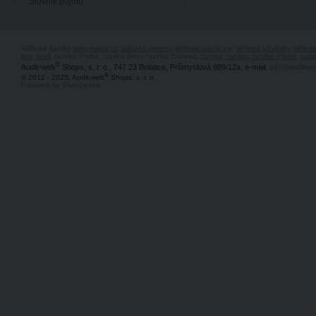
Slovník pojmů
Stříbrné šperky
www.majya.cz
,
stříbrné prsteny
,
stříbrné náušnice
,
stříbrné přívěsky
,
stříbr
kov, textil
, razítka Praha, razítka Brno, razítka Ostrava,
razítka, razítko, razítka Praha
,
pagi
®
Audit-web
Shops, s. r. o., 747 23 Bolatice, Průmyslová 989/12a, e-mail:
info@auditwe
®
© 2012 - 2025, Audit-web
Shops, s. r. o.
Powered by Shopcentrik