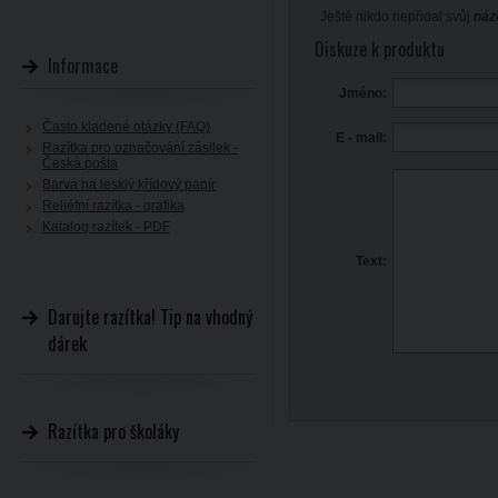
Ještě nikdo nepřidal svůj
náz
Diskuze k produktu
Informace
Jméno:
Často kladené otázky (FAQ)
E - mail:
Razítka pro označování zásilek -
Česká pošta
Barva na lesklý křídový papír
Reliéfní razítka - grafika
Katalog razítek - PDF
Text:
Darujte razítka! Tip na vhodný
dárek
Razítka pro školáky