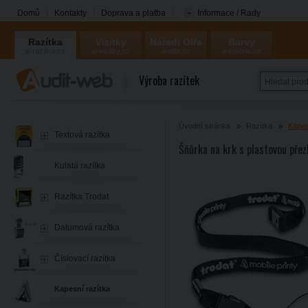
Domů
Kontakty
Doprava a platba
Informace / Rady
Razítka
Vizitky
Nářadí Olfa
Barvy
a-razitka.cz
a-vizitky.cz
a-olfa.cz
a-coloris.cz
Coloris
Výroba razítek
Úvodní stránka
Razítka
Kapes
Textová razítka
Šňůrka na krk s plastovou pře
Kulatá razítka
Razítka Trodat
Datumová razítka
Číslovací razítka
Kapesní razítka