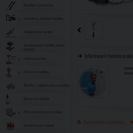
Razítka v propisce
Reliéfní a pečetní razítka
Alfabetická razítka
Sestavovací razítka (sady
znaků)
Informace k tomuto produ
Hotová razítka
Katka
Dřevěná razítka
Email
Štočky - matrice (bez razítka)
Barvy do razítek
Příslušenství pro razítka
Tisk produktu s náhledem
Vhodné jako dárek