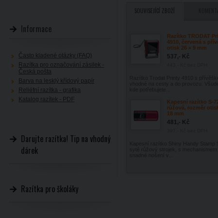
SOUVISEJÍCÍ ZBOŽÍ
KOMENT
Informace
Razítko TRODAT Pr
4910, červená s pří
otisk 26 × 9 mm
Často kladené otázky (FAQ)
537,- Kč
Razítka pro označování zásilek -
443,- Kč
bez DPH
Česká pošta
Razítko Trodat Printy 4910 s přívěšk
Barva na lesklý křídový papír
vhodné na cesty a do provozu. Všud
Reliéfní razítka - grafika
kde potřebujete...
Katalog razítek - PDF
Kapesní razítko S-7
růžová, rozměr otis
18 mm
481,- Kč
397,- Kč
bez DPH
Darujte razítka! Tip na vhodný
Kapesní razítko Shiny Handy Stamp 
dárek
sytě růžový strojek, s mechanismem
snadné nošení v...
Razítka pro školáky