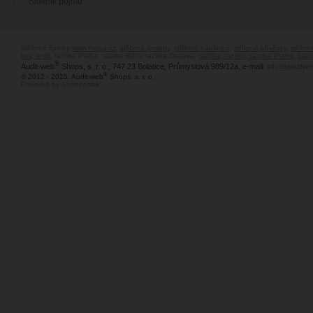
Slovník pojmů
Stříbrné šperky
www.majya.cz
,
stříbrné prsteny
,
stříbrné náušnice
,
stříbrné přívěsky
,
stříbr
kov, textil
, razítka Praha, razítka Brno, razítka Ostrava,
razítka, razítko, razítka Praha
,
pagi
®
Audit-web
Shops, s. r. o., 747 23 Bolatice, Průmyslová 989/12a, e-mail:
info@auditwe
®
© 2012 - 2025, Audit-web
Shops, s. r. o.
Powered by Shopcentrik