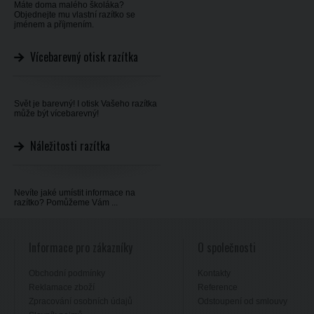
Máte doma malého školáka?
Objednejte mu vlastní razítko se
jménem a příjmením.
Vícebarevný otisk razítka
Svět je barevný! I otisk Vašeho razítka
může být vícebarevný!
Náležitosti razítka
Nevíte jaké umístit informace na
razítko? Pomůžeme Vám ...
Informace pro zákazníky
O společnosti
Obchodní podmínky
Kontakty
Reklamace zboží
Reference
Zpracování osobních údajů
Odstoupení od smlouvy