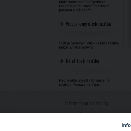
Máte doma malého školáka?
Objednejte mu vlastní razítko se
jménem a příjmením.
Vícebarevný otisk razítka
Svět je barevný! I otisk Vašeho razítka
může být vícebarevný!
Náležitosti razítka
Nevíte jaké umístit informace na
razítko? Pomůžeme Vám ...
Informace pro zákazníky
Obchodní podmínky
Reklamace zboží
Inf
Zpracování osobních údajů