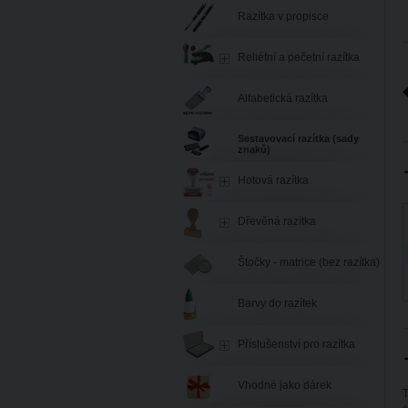
Razítka v propisce
Reliéfní a pečetní razítka
Alfabetická razítka
Sestavovací razítka (sady
znaků)
Hotová razítka
Dřevěná razítka
Štočky - matrice (bez razítka)
Barvy do razítek
Příslušenství pro razítka
Vhodné jako dárek
T