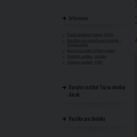
(
(
Informace
O
p
Často kladené otázky (FAQ)
Razítka pro označování zásilek -
Česká pošta
Barva na lesklý křídový papír
Reliéfní razítka - grafika
Katalog razítek - PDF
Darujte razítka! Tip na vhodný
dárek
Razítka pro školáky