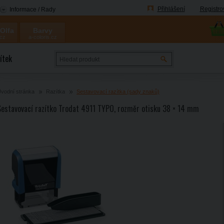
Přihlášení
Registro
Informace / Rady
 Olfa
Barvy
.cz
a-coloris.cz
Coloris
ítek
vodní stránka
Razítka
Sestavovací razítka (sady znaků)
Sestavovací razítko Trodat 4911 TYPO, rozměr otisku 38 × 14 mm