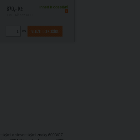
870,- Kč
Ihned k odeslání
719,- Kč
bez DPH
ks
 českými a slovenskými znaky 6003/CZ