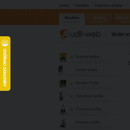
Domů
Kontakty
Doprava a platba
Razítka
Vizitky
Nářadí
a-razitka.cz
a-vizitky.cz
a-olfa
Výroba raz
Ú
Textová razítka
Kulatá razítka
Razítka Trodat
Datumová razítka
Číslovací razítka
Kapesní razítka