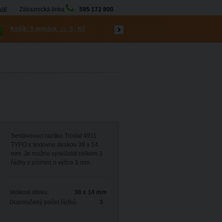
vat
Zákaznická linka
595 172 800
Košík:
0 položek
za
0,- Kč
Sestavovací razítko Trodat 4911
TYPO s textovou deskou 38 x 14
mm. Je možno vyskládat celkem 3
řádky z písmen o výšce 3 mm.
Velikost otisku:
38 x 14 mm
Doporučený počet řádků:
3