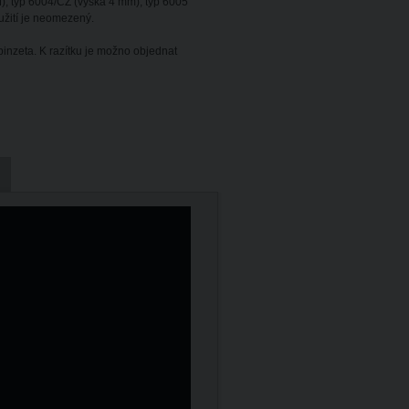
), typ 6004/CZ (výška 4 mm), typ 6005
užití je neomezený.
pinzeta. K razítku je možno objednat