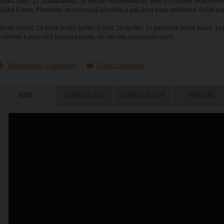
výška 3mm, 17 znaků/řádka). Je možné doobjednat též verzi s číslicemi (6003/NUM
výška 5 mm). Písmenka se nacvakuji pinzetou a pak jdou zase vytáhnout. Počet po
bsah balení: 1x sada znaků (výška 3 mm), 1x razítko, 1x polštářek černé barvy, 1x 
olštářek s jinou než černou barvou, viz záložka související zboží.
Tisk produktu s náhledem
Dotaz na produkt
VIDEO
SOUVISEJÍCÍ ZBOŽÍ
ALTERNATIVNÍ ZBOŽÍ
KOMENTÁŘE