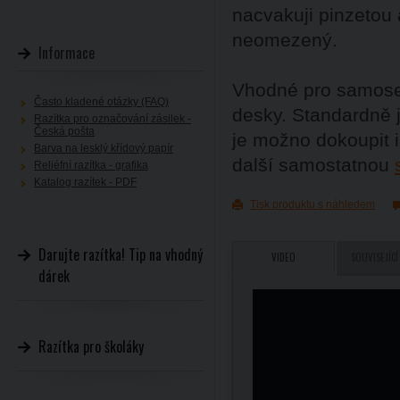
nacvakuji pinzetou 
neomezený.
Informace
Vhodné pro samoses
Často kladené otázky (FAQ)
desky. Standardně 
Razítka pro označování zásilek -
Česká pošta
je možno dokoupit 
Barva na lesklý křídový papír
další samostatnou
Reliéfní razítka - grafika
Katalog razítek - PDF
Tisk produktu s náhledem
Darujte razítka! Tip na vhodný
VIDEO
SOUVISEJÍCÍ
dárek
Razítka pro školáky