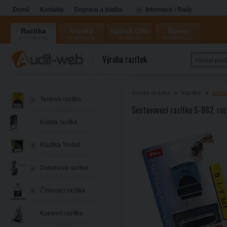
Domů
Kontakty
Doprava a platba
Informace / Rady
Razítka
Vizitky
Nářadí Olfa
Barvy
a-razitka.cz
a-vizitky.cz
a-olfa.cz
a-coloris.cz
Coloris
Výroba razítek
Úvodní stránka
Razítka
Sesta
Textová razítka
Sestavovací razítko S-882, r
Kulatá razítka
Razítka Trodat
Datumová razítka
Číslovací razítka
Kapesní razítka