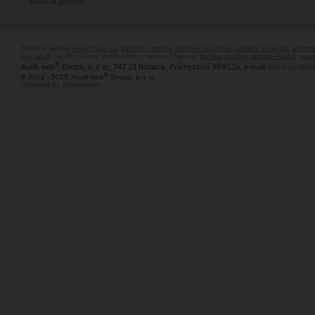
Slovník pojmů
Stříbrné šperky
www.majya.cz
,
stříbrné prsteny
,
stříbrné náušnice
,
stříbrné přívěsky
,
stříbr
kov, textil
, razítka Praha, razítka Brno, razítka Ostrava,
razítka, razítko, razítka Praha
,
pagi
®
Audit-web
Shops, s. r. o., 747 23 Bolatice, Průmyslová 989/12a, e-mail:
info@auditwe
®
© 2012 - 2025, Audit-web
Shops, s. r. o.
Powered by Shopcentrik