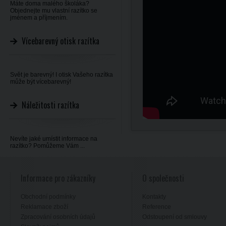
Máte doma malého školáka?
Objednejte mu vlastní razítko se
jménem a příjmením.
Vícebarevný otisk razítka
Svět je barevný! I otisk Vašeho razítka
může být vícebarevný!
Náležitosti razítka
Nevíte jaké umístit informace na
razítko? Pomůžeme Vám ...
Informace pro zákazníky
O společnosti
Obchodní podmínky
Kontakty
Reklamace zboží
Reference
Zpracování osobních údajů
Odstoupení od smlouvy