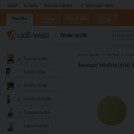
Domů
Kontakty
Doprava a platba
Informace / Rady
Razítka
Vizitky
Nářadí Olfa
Barvy
a-razitka.cz
a-vizitky.cz
a-olfa.cz
a-coloris.cz
Coloris
Výroba razítek
Úvodní stránka
Razítka
Reliéf
Textová razítka
Samolepící hvězdičky (zlatá),
Kulatá razítka
Razítka Trodat
Datumová razítka
Číslovací razítka
Kapesní razítka