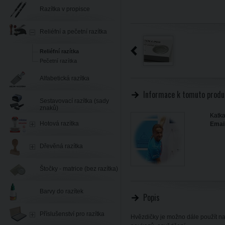
Razítka v propisce
Reliéfní a pečetní razítka
Reliéfní razítka
Pečetní razítka
Alfabetická razítka
Informace k tomuto produ
Sestavovací razítka (sady
znaků)
Katka
Hotová razítka
Email
Dřevěná razítka
Štočky - matrice (bez razítka)
Barvy do razítek
Popis
Příslušenství pro razítka
Hvězdičky je možno dále použít na