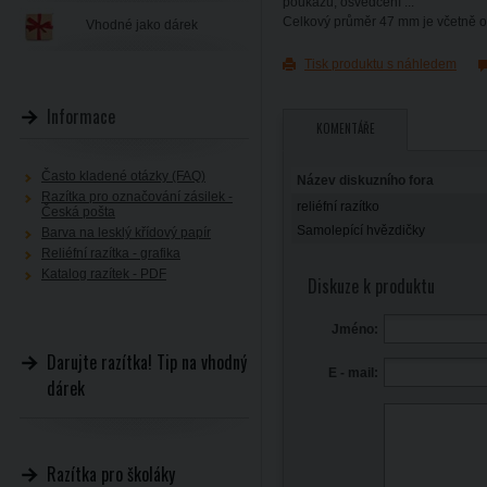
poukazů, osvědčení ...
Celkový průměr 47 mm je včetně 
Vhodné jako dárek
Tisk produktu s náhledem
Informace
KOMENTÁŘE
Často kladené otázky (FAQ)
Název diskuzního fora
Razítka pro označování zásilek -
reliéfní razítko
Česká pošta
Samolepící hvězdičky
Barva na lesklý křídový papír
Reliéfní razítka - grafika
Katalog razítek - PDF
Diskuze k produktu
Jméno:
Darujte razítka! Tip na vhodný
E - mail:
dárek
Razítka pro školáky