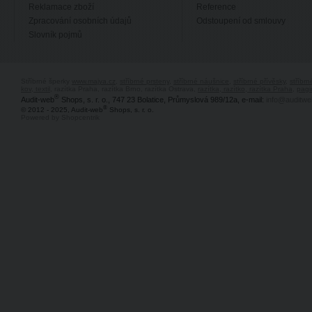
Reklamace zboží
Reference
Zpracování osobních údajů
Odstoupení od smlouvy
Slovník pojmů
Stříbrné šperky
www.majya.cz
,
stříbrné prsteny
,
stříbrné náušnice
,
stříbrné přívěsky
,
stříbr
kov, textil
, razítka Praha, razítka Brno, razítka Ostrava,
razítka, razítko, razítka Praha
,
pagi
®
Audit-web
Shops, s. r. o., 747 23 Bolatice, Průmyslová 989/12a, e-mail:
info@auditwe
®
© 2012 - 2025, Audit-web
Shops, s. r. o.
Powered by Shopcentrik