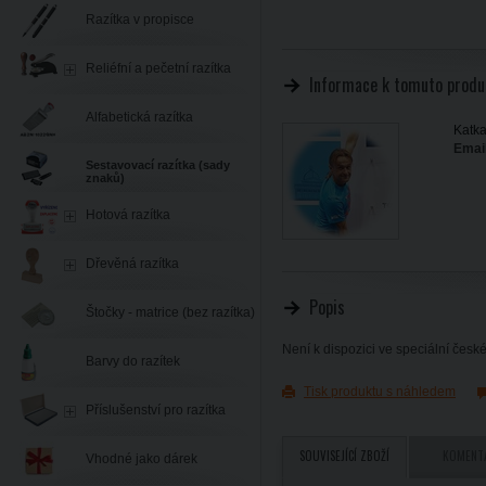
Razítka v propisce
Reliéfní a pečetní razítka
Informace k tomuto produ
Alfabetická razítka
Katka
Email
Sestavovací razítka (sady
znaků)
Hotová razítka
Dřevěná razítka
Popis
Štočky - matrice (bez razítka)
Není k dispozici ve speciální česk
Barvy do razítek
Tisk produktu s náhledem
Příslušenství pro razítka
SOUVISEJÍCÍ ZBOŽÍ
KOMENT
Vhodné jako dárek