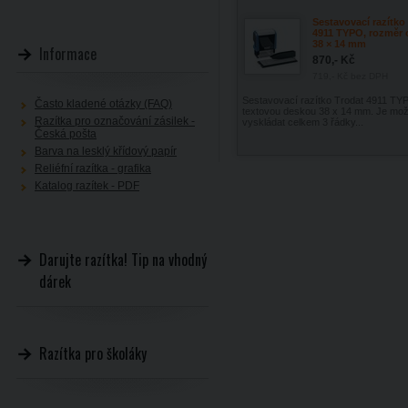
Sestavovací razítko
4911 TYPO, rozměr 
38 × 14 mm
Informace
870,- Kč
719,- Kč
bez DPH
Sestavovací razítko Trodat 4911 TY
Často kladené otázky (FAQ)
textovou deskou 38 x 14 mm. Je mo
Razítka pro označování zásilek -
vyskládat celkem 3 řádky...
Česká pošta
Barva na lesklý křídový papír
Reliéfní razítka - grafika
Katalog razítek - PDF
Darujte razítka! Tip na vhodný
dárek
Razítka pro školáky