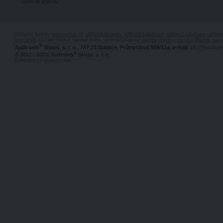
Slovník pojmů
Stříbrné šperky
www.majya.cz
,
stříbrné prsteny
,
stříbrné náušnice
,
stříbrné přívěsky
,
stříbr
kov, textil
, razítka Praha, razítka Brno, razítka Ostrava,
razítka, razítko, razítka Praha
,
pagi
®
Audit-web
Shops, s. r. o., 747 23 Bolatice, Průmyslová 989/12a, e-mail:
info@auditwe
®
© 2012 - 2025, Audit-web
Shops, s. r. o.
Powered by Shopcentrik