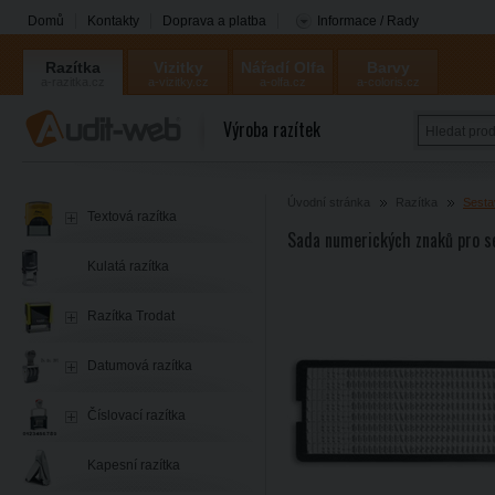
Domů
Kontakty
Doprava a platba
Informace / Rady
Razítka
Vizitky
Nářadí Olfa
Barvy
a-razitka.cz
a-vizitky.cz
a-olfa.cz
a-coloris.cz
Coloris
Výroba razítek
Úvodní stránka
Razítka
Sesta
Textová razítka
Sada numerických znaků pro s
Kulatá razítka
Razítka Trodat
Datumová razítka
Číslovací razítka
Kapesní razítka