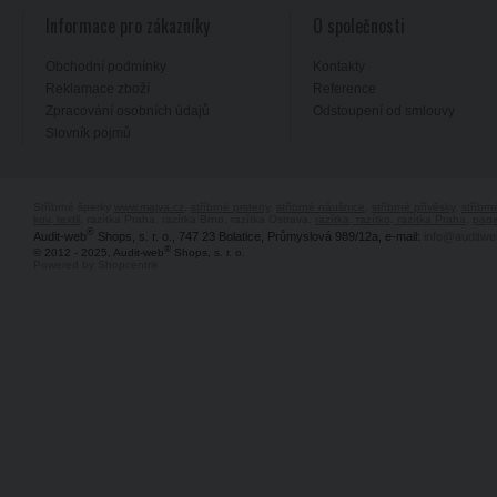
Informace pro zákazníky
O společnosti
Obchodní podmínky
Kontakty
Reklamace zboží
Reference
Zpracování osobních údajů
Odstoupení od smlouvy
Slovník pojmů
Stříbrné šperky
www.majya.cz
,
stříbrné prsteny
,
stříbrné náušnice
,
stříbrné přívěsky
,
stříbr
kov, textil
, razítka Praha, razítka Brno, razítka Ostrava,
razítka, razítko, razítka Praha
,
pagi
®
Audit-web
Shops, s. r. o., 747 23 Bolatice, Průmyslová 989/12a, e-mail:
info@auditwe
®
© 2012 - 2025, Audit-web
Shops, s. r. o.
Powered by Shopcentrik