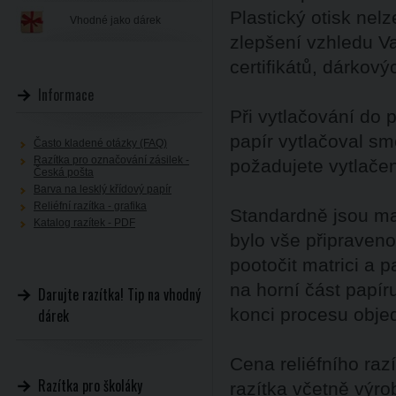
Plastický otisk nelz
Vhodné jako dárek
zlepšení vzhledu V
certifikátů, dárkov
Informace
Při vytlačování do 
papír vytlačoval s
Často kladené otázky (FAQ)
Razítka pro označování zásilek -
požadujete vytlače
Česká pošta
Barva na lesklý křídový papír
Reliéfní razítka - grafika
Standardně jsou mat
Katalog razítek - PDF
bylo vše připraveno
pootočit matrici a p
na horní část papí
Darujte razítka! Tip na vhodný
konci procesu obje
dárek
Cena reliéfního raz
Razítka pro školáky
razítka včetně výro