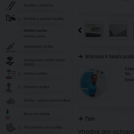
Razítka v propisce
Reliéfní a pečetní razítka
Reliéfní razítka
Pečetní razítka
Alfabetická razítka
Informace k tomuto produ
Sestavovací razítka (sady
znaků)
Katka
Hotová razítka
Tel.
Email
Dřevěná razítka
Štočky - matrice (bez razítka)
Barvy do razítek
Popis
Příslušenství pro razítka
Vhodné pro ochran