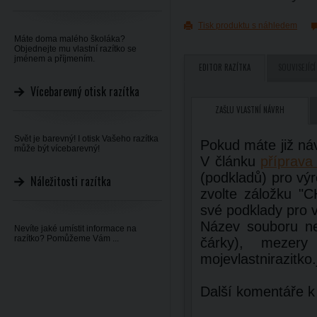
Tisk produktu s náhledem
Máte doma malého školáka?
Objednejte mu vlastní razítko se
jménem a příjmením.
EDITOR RAZÍTKA
SOUVISEJÍCÍ
Vícebarevný otisk razítka
ZAŠLU VLASTNÍ NÁVRH
Svět je barevný! I otisk Vašeho razítka
Pokud máte již ná
může být vícebarevný!
V článku
příprava 
(podkladů) pro výr
Náležitosti razítka
zvolte záložku 
své podklady pro v
Název souboru ne
Nevíte jaké umístit informace na
razítko? Pomůžeme Vám ...
čárky), mezery
mojevlastnirazitko.
Další komentáře k