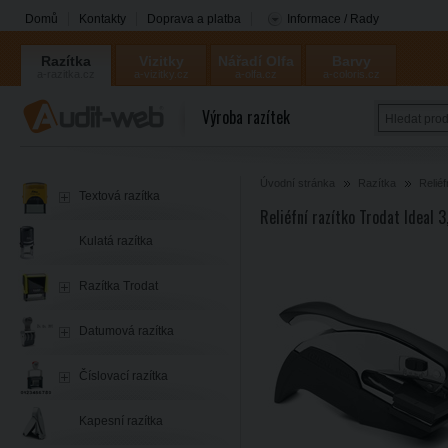
Domů
Kontakty
Doprava a platba
Informace / Rady
Razítka
Vizitky
Nářadí Olfa
Barvy
a-razitka.cz
a-vizitky.cz
a-olfa.cz
a-coloris.cz
Coloris
Výroba razítek
Úvodní stránka
Razítka
Reliéf
Textová razítka
Reliéfní razítko Trodat Ideal
Kulatá razítka
Razítka Trodat
Datumová razítka
Číslovací razítka
Kapesní razítka