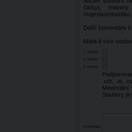
Název souboru ne
čárky), mezery
mojevlastnirazitko.
Další komentáře k
Máte-li více soubo
1. soubor
2. soubor
3. soubor
Podporované 
.cdr, .ai, .e
Maximální 
Soubory ji
Poznámka