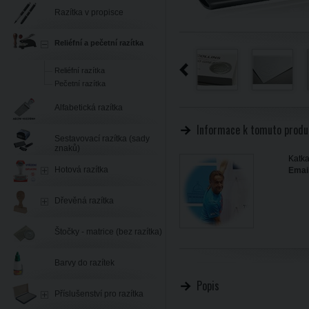
Razítka v propisce
Reliéfní a pečetní razítka
Reliéfní razítka
Pečetní razítka
Alfabetická razítka
Informace k tomuto produ
Sestavovací razítka (sady
znaků)
Katka
Hotová razítka
Email
Dřevěná razítka
Štočky - matrice (bez razítka)
Barvy do razítek
Popis
Příslušenství pro razítka