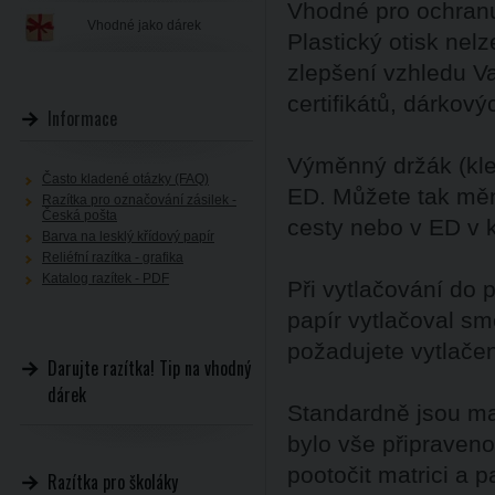
Vhodné pro ochran
Vhodné jako dárek
Plastický otisk nelz
zlepšení vzhledu V
certifikátů, dárkov
Informace
Výměnný držák (kleš
Často kladené otázky (FAQ)
ED. Můžete tak měni
Razítka pro označování zásilek -
Česká pošta
cesty nebo v ED v k
Barva na lesklý křídový papír
Reliéfní razítka - grafika
Katalog razítek - PDF
Při vytlačování do 
papír vytlačoval s
požadujete vytlače
Darujte razítka! Tip na vhodný
dárek
Standardně jsou mat
bylo vše připraveno
pootočit matrici a p
Razítka pro školáky