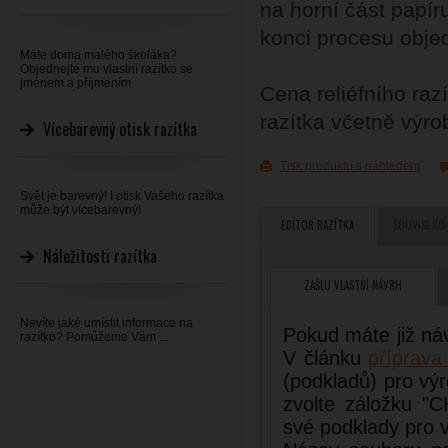
na horní část papí
konci procesu obje
Máte doma malého školáka?
Objednejte mu vlastní razítko se
jménem a příjmením.
Cena reliéfního raz
razítka včetně výro
Vícebarevný otisk razítka
Tisk produktu s náhledem
Svět je barevný! I otisk Vašeho razítka
může být vícebarevný!
EDITOR RAZÍTKA
SOUVISEJÍCÍ
Náležitosti razítka
ZAŠLU VLASTNÍ NÁVRH
Nevíte jaké umístit informace na
Pokud máte již ná
razítko? Pomůžeme Vám ...
V článku
příprava 
(podkladů) pro výr
zvolte záložku 
své podklady pro v