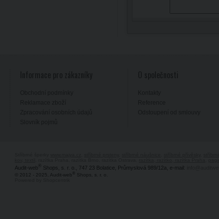
Informace pro zákazníky
O společnosti
Obchodní podmínky
Kontakty
Reklamace zboží
Reference
Zpracování osobních údajů
Odstoupení od smlouvy
Slovník pojmů
Stříbrné šperky
www.majya.cz
,
stříbrné prsteny
,
stříbrné náušnice
,
stříbrné přívěsky
,
stříbr
kov, textil
, razítka Praha, razítka Brno, razítka Ostrava,
razítka, razítko, razítka Praha
,
pagi
®
Audit-web
Shops, s. r. o., 747 23 Bolatice, Průmyslová 989/12a, e-mail:
info@auditwe
®
© 2012 - 2025, Audit-web
Shops, s. r. o.
Powered by Shopcentrik