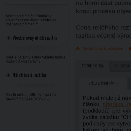
na horní část papí
konci procesu obje
Máte doma malého školáka?
Objednejte mu vlastní razítko se
jménem a příjmením.
Cena reliéfního raz
razítka včetně výro
Vícebarevný otisk razítka
Tisk produktu s náhledem
Svět je barevný! I otisk Vašeho razítka
může být vícebarevný!
EDITOR RAZÍTKA
SOUVISEJÍCÍ
Náležitosti razítka
ZAŠLU VLASTNÍ NÁVRH
Nevíte jaké umístit informace na
Pokud máte již náv
razítko? Pomůžeme Vám ...
článku
příprava g
(podkladů) pro výr
zvolte záložku "
podklady pro vytvoř
Název souboru ne