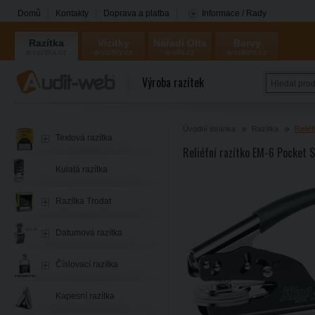
Domů
Kontakty
Doprava a platba
Informace / Rady
Razítka
Vizitky
Nářadí Olfa
Barvy
a-razitka.cz
a-vizitky.cz
a-olfa.cz
a-coloris.cz
Coloris
Výroba razítek
Úvodní stránka
Razítka
Reliéf
Textová razítka
Reliéfní razítko EM-6 Pocket 
Kulatá razítka
Razítka Trodat
Datumová razítka
Číslovací razítka
Kapesní razítka