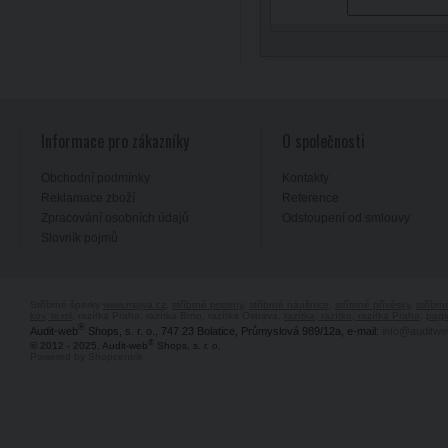
Informace pro zákazníky
O společnosti
Obchodní podmínky
Kontakty
Reklamace zboží
Reference
Zpracování osobních údajů
Odstoupení od smlouvy
Slovník pojmů
Stříbrné šperky
www.majya.cz
,
stříbrné prsteny
,
stříbrné náušnice
,
stříbrné přívěsky
,
stříbr
kov, textil
, razítka Praha, razítka Brno, razítka Ostrava,
razítka, razítko, razítka Praha
,
pagi
®
Audit-web
Shops, s. r. o., 747 23 Bolatice, Průmyslová 989/12a, e-mail:
info@auditwe
®
© 2012 - 2025, Audit-web
Shops, s. r. o.
Powered by Shopcentrik