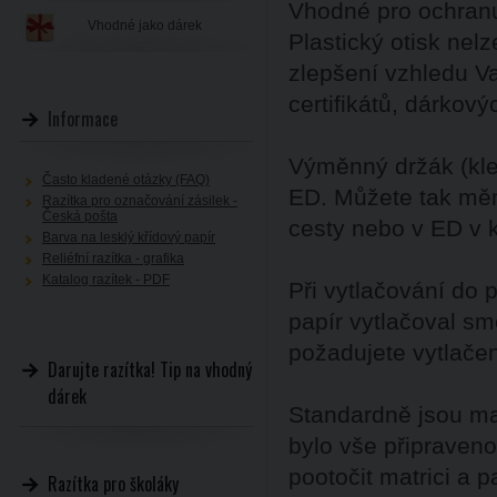
Vhodné pro ochran
Vhodné jako dárek
Plastický otisk nelz
zlepšení vzhledu V
certifikátů, dárkov
Informace
Výměnný držák (kleš
Často kladené otázky (FAQ)
ED. Můžete tak měni
Razítka pro označování zásilek -
Česká pošta
cesty nebo v ED v k
Barva na lesklý křídový papír
Reliéfní razítka - grafika
Katalog razítek - PDF
Při vytlačování do 
papír vytlačoval s
požadujete vytlače
Darujte razítka! Tip na vhodný
dárek
Standardně jsou mat
bylo vše připraveno
pootočit matrici a p
Razítka pro školáky