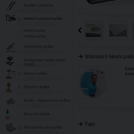
Razítka v propisce
Reliéfní a pečetní razítka
Reliéfní razítka
Pečetní razítka
Alfabetická razítka
Informace k tomuto produ
Sestavovací razítka (sady
znaků)
Katka
Hotová razítka
Email
Dřevěná razítka
Štočky - matrice (bez razítka)
Barvy do razítek
Popis
Příslušenství pro razítka