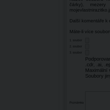
čárky), mezery
mojevlastnirazitko.
Další komentáře k
Máte-li více soubor
1. soubor
2. soubor
3. soubor
Podporované 
.cdr, .ai, .e
Maximální 
Soubory ji
Poznámka