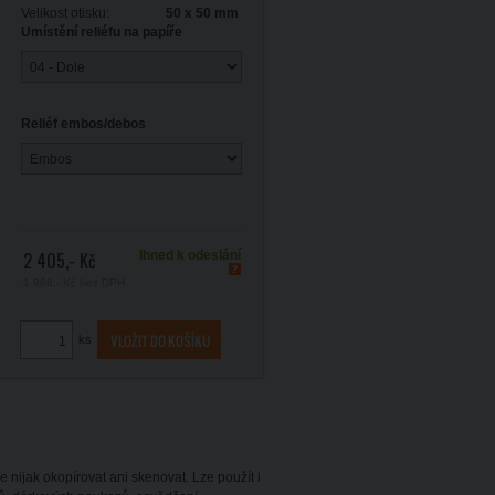
Velikost otisku:
50 x 50 mm
Umístění reliéfu na papíře
Reliéf embos/debos
2 405,- Kč
Ihned k odeslání
1 988,- Kč
bez DPH
ks
nijak okopírovat ani skenovat. Lze použít i