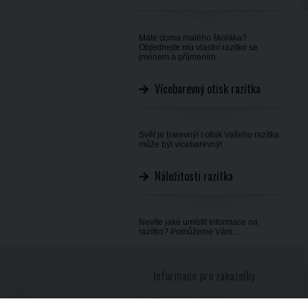
Máte doma malého školáka?
Objednejte mu vlastní razítko se
jménem a příjmením.
Vícebarevný otisk razítka
Svět je barevný! I otisk Vašeho razítka
může být vícebarevný!
Náležitosti razítka
Nevíte jaké umístit informace na
razítko? Pomůžeme Vám ...
Informace pro zákazníky
Obchodní podmínky