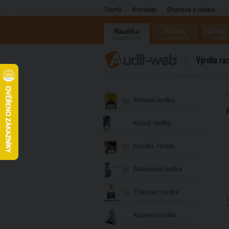
Domů
Kontakty
Doprava a platba
Razítka
Vizitky
Nářadí
a-razitka.cz
a-vizitky.cz
a-olfa
Výroba raz
Ú
Textová razítka
Kulatá razítka
Razítka Trodat
Datumová razítka
Číslovací razítka
Kapesní razítka