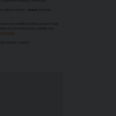
átů, dárkových poukazů, osvědčení ...
oval směrem nahoru -
embos
(klasické
raveno pro umístění reliéfu na spodní část
ru nebo na horní část papíru, napište nám
kontaktujte
.
oby matrice a patrice.