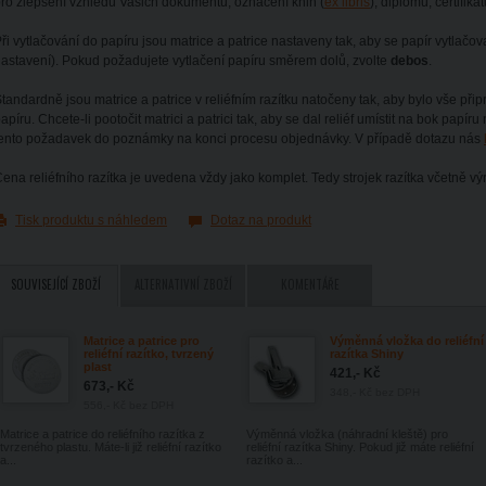
ro zlepšení vzhledu Vašich dokumentů, označení knih (
ex libris
), diplomů, certifik
ři vytlačování do papíru jsou matrice a patrice nastaveny tak, aby se papír vytlač
astavení). Pokud požadujete vytlačení papíru směrem dolů, zvolte
debos
.
tandardně jsou matrice a patrice v reliéfním razítku natočeny tak, aby bylo vše přip
apíru. Chcete-li pootočit matrici a patrici tak, aby se dal reliéf umístit na bok papí
ento požadavek do poznámky na konci procesu objednávky. V případě dotazu nás
ena reliéfního razítka je uvedena vždy jako komplet. Tedy strojek razítka včetně výr
Tisk produktu s náhledem
Dotaz na produkt
SOUVISEJÍCÍ ZBOŽÍ
ALTERNATIVNÍ ZBOŽÍ
KOMENTÁŘE
Matrice a patrice pro
Výměnná vložka do reliéfní
reliéfní razítko, tvrzený
razítka Shiny
plast
421,- Kč
673,- Kč
348,- Kč
bez DPH
556,- Kč
bez DPH
Matrice a patrice do reliéfního razítka z
Výměnná vložka (náhradní kleště) pro
tvrzeného plastu. Máte-li již reliéfní razítko
reliéfní razítka Shiny. Pokud již máte reliéfní
a...
razítko a...