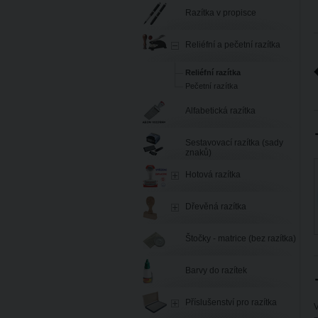
Razítka v propisce
Reliéfní a pečetní razítka
Reliéfní razítka
Pečetní razítka
Alfabetická razítka
Sestavovací razítka (sady
znaků)
Hotová razítka
Dřevěná razítka
Štočky - matrice (bez razítka)
Barvy do razítek
Příslušenství pro razítka
V