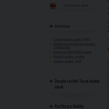
p
Vhodné jako dárek
P
n
S
Informace
p
t
Často kladené otázky (FAQ)
C
Razítka pro označování zásilek -
Česká pošta
Barva na lesklý křídový papír
Reliéfní razítka - grafika
Katalog razítek - PDF
Darujte razítka! Tip na vhodný
dárek
Razítka pro školáky