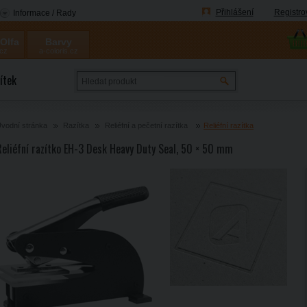
Přihlášení
Registro
Informace / Rady
 Olfa
Barvy
.cz
a-coloris.cz
Coloris
ítek
vodní stránka
Razítka
Reliéfní a pečetní razítka
Reliéfní razítka
Reliéfní razítko EH-3 Desk Heavy Duty Seal, 50 × 50 mm