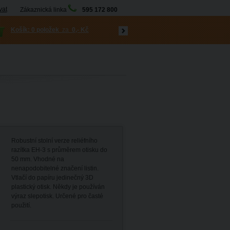
vat
Zákaznická linka
595 172 800
Košík:
0 položek
za
0,- Kč
Robustní stolní verze reliéfního
razítka EH-3 s průměrem otisku do
50 mm. Vhodné na
nenapodobitelné značení listin.
Vtlačí do papíru jedinečný 3D
plastický otisk. Někdy je používán
výraz slepotisk. Určené pro časté
použití.