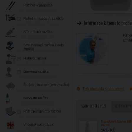
Razítka v propisce
Reliéfní a pečetní razítka
Informace k tomuto produ
Alfabetická razítka
Katka
Email
Sestavovací razítka (sady
znaků)
Hotová razítka
Dřevěná razítka
Štočky - matrice (bez razítka)
Tisk produktu s náhledem
Barvy do razítek
SOUVISEJÍCÍ ZBOŽÍ
ALTERNATIVN
Příslušenství pro razítka
Razítková barva SR-
Vhodné jako dárek
28 ml
161,- Kč