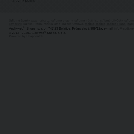
Slovník pojmů
Stříbrné šperky
www.majya.cz
,
stříbrné prsteny
,
stříbrné náušnice
,
stříbrné přívěsky
,
stříbr
kov, textil
, razítka Praha, razítka Brno, razítka Ostrava,
razítka, razítko, razítka Praha
,
pagi
®
Audit-web
Shops, s. r. o., 747 23 Bolatice, Průmyslová 989/12a, e-mail:
info@auditwe
®
© 2012 - 2025, Audit-web
Shops, s. r. o.
Powered by Shopcentrik