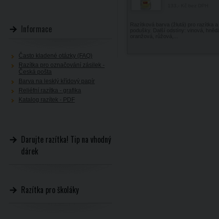
133,- Kč
bez DPH
Razítková barva (žlutá) pro razítka a
Informace
podušky. Další odstíny: vinová, hnědá
oranžová, růžová,...
Často kladené otázky (FAQ)
Razítka pro označování zásilek -
Česká pošta
Barva na lesklý křídový papír
Reliéfní razítka - grafika
Katalog razítek - PDF
Darujte razítka! Tip na vhodný
dárek
Razítka pro školáky