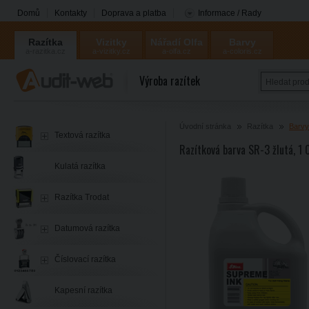
Domů
Kontakty
Doprava a platba
Informace / Rady
Razítka
Vizitky
Nářadí Olfa
Barvy
a-razitka.cz
a-vizitky.cz
a-olfa.cz
a-coloris.cz
Coloris
Výroba razítek
Úvodní stránka
Razítka
Barvy
Textová razítka
Razítková barva SR-3 žlutá, 1
Kulatá razítka
Razítka Trodat
Datumová razítka
Číslovací razítka
Kapesní razítka