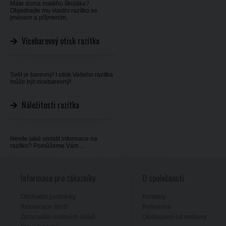
Máte doma malého školáka?
Objednejte mu vlastní razítko se
jménem a příjmením.
Vícebarevný otisk razítka
Svět je barevný! I otisk Vašeho razítka
může být vícebarevný!
Náležitosti razítka
Nevíte jaké umístit informace na
razítko? Pomůžeme Vám ...
Informace pro zákazníky
O společnosti
Obchodní podmínky
Kontakty
Reklamace zboží
Reference
Zpracování osobních údajů
Odstoupení od smlouvy