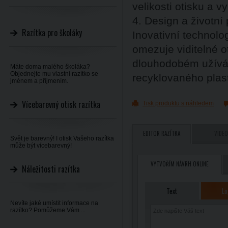
velikosti otisku a vy
4. Design a životní 
Razítka pro školáky
Inovativní technol
omezuje viditelné ot
dlouhodobém užíván
Máte doma malého školáka?
Objednejte mu vlastní razítko se
recyklovaného plas
jménem a příjmením.
Vícebarevný otisk razítka
Tisk produktu s náhledem
EDITOR RAZÍTKA
VIDEO
Svět je barevný! I otisk Vašeho razítka
může být vícebarevný!
VYTVOŘÍM NÁVRH ONLINE
Náležitosti razítka
Text
Lo
Nevíte jaké umístit informace na
razítko? Pomůžeme Vám ...