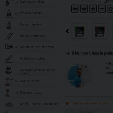
Datumová razítka
Číslovací razítka
Kapesní razítka
Razítka v propisce
Reliéfní a pečetní razítka
Informace k tomuto produ
Alfabetická razítka
Katka
Tel.
Sestavovací razítka (sady
Email
znaků)
Hotová razítka
Dřevěná razítka
Tabulka množstevních slev
Štočky - matrice (bez razítka)
2 a více ks