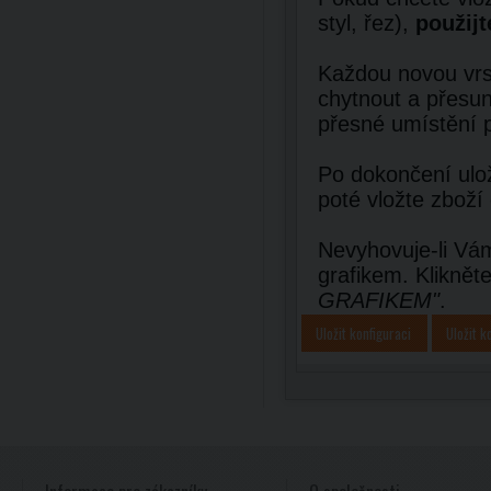
styl, řez),
použijt
Každou novou vrst
chytnout a přesun
přesné umístění 
Po dokončení ulož
poté vložte zboží
Nevyhovuje-li Vám
grafikem. Kliknět
GRAFIKEM"
.
Uložit konfiguraci
Uložit k