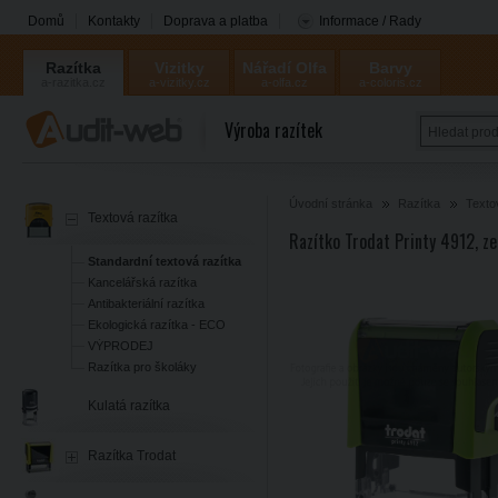
Domů
Kontakty
Doprava a platba
Informace / Rady
Razítka
Vizitky
Nářadí Olfa
Barvy
a-razitka.cz
a-vizitky.cz
a-olfa.cz
a-coloris.cz
Coloris
Výroba razítek
Úvodní stránka
Razítka
Texto
Textová razítka
Razítko Trodat Printy 4912, ze
Standardní textová razítka
Kancelářská razítka
Antibakteriální razítka
Ekologická razítka - ECO
VÝPRODEJ
Razítka pro školáky
Kulatá razítka
Razítka Trodat