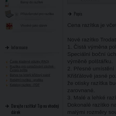
Barvy do razítek
Popis
Příslušenství pro razítka
Cena razítka je vč
Vhodné jako dárek
Nové razítko Trodat
1. Čistá výměna po
Informace
Speciální boční úch
výměně polštářku.
Často kladené otázky (FAQ)
Razítka pro označování zásilek -
2. Přesné umístění 
Česká pošta
Křišťálově jasné po
Barva na lesklý křídový papír
Reliéfní razítka - grafika
že otisky razítka b
Katalog razítek - PDF
zarovnané.
3. Malé a lehké raz
Dokonalé razítko na
Darujte razítka! Tip na vhodný
dárek
malými rozměry sou