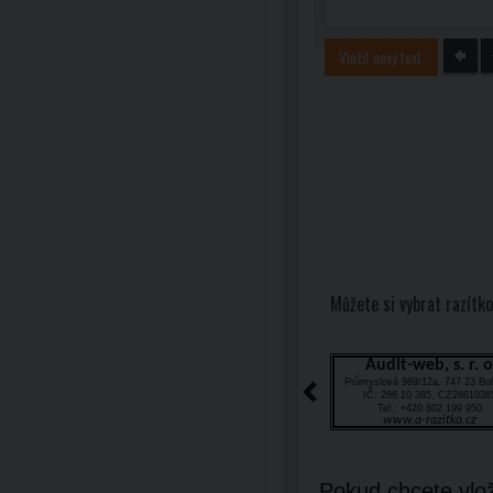
Vložit nový text
Můžete si vybrat razítko
Audit-web, s. r. o
Průmyslová 989/12a, 747 23 Bol
IČ: 286 10 385, CZ2861038
Tel.: +420 602 199 950
www.a-razitka.cz
Pokud chcete vlož