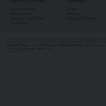
Informace pro zákazníky
O společnosti
Obchodní podmínky
Kontakty
Reklamace zboží
Reference
Zpracování osobních údajů
Odstoupení od smlouvy
Slovník pojmů
Stříbrné šperky
www.majya.cz
,
stříbrné prsteny
,
stříbrné náušnice
,
stříbrné přívěsky
,
stříbr
kov, textil
, razítka Praha, razítka Brno, razítka Ostrava,
razítka, razítko, razítka Praha
,
pagi
®
Audit-web
Shops, s. r. o., 747 23 Bolatice, Průmyslová 989/12a, e-mail:
info@auditwe
®
© 2012 - 2025, Audit-web
Shops, s. r. o.
Powered by Shopcentrik