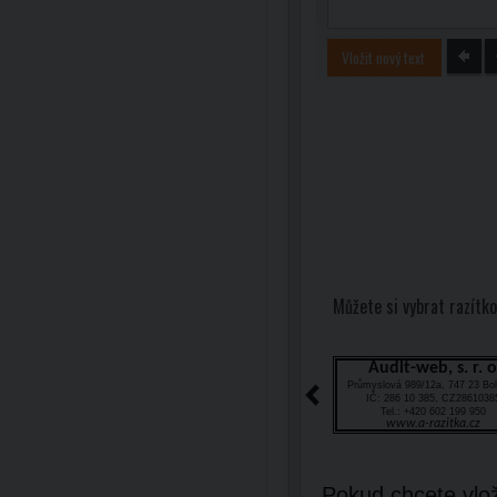
Vložit nový text
Můžete si vybrat razítko
Audit-web, s. r. o
Průmyslová 989/12a, 747 23 Bol
IČ: 286 10 385, CZ2861038
Tel.: +420 602 199 950
www.a-razitka.cz
Pokud chcete vlož