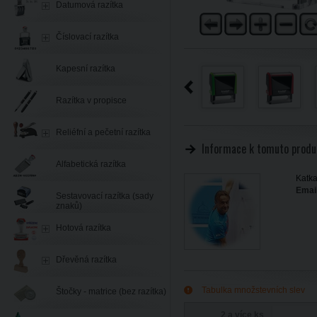
Datumová razítka
Číslovací razítka
Kapesní razítka
Razítka v propisce
Reliéfní a pečetní razítka
Informace k tomuto produ
Alfabetická razítka
Katka
Email
Sestavovací razítka (sady
znaků)
Hotová razítka
Dřevěná razítka
Tabulka množstevních slev
Štočky - matrice (bez razítka)
2 a více ks