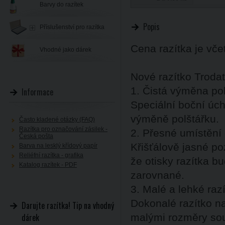
Barvy do razítek
Popis
Příslušenství pro razítka
Cena razítka je vč
Vhodné jako dárek
Nové razítko Trodat
1. Čistá výměna po
Informace
Speciální boční úch
výměně polštářku.
Často kladené otázky (FAQ)
Razítka pro označování zásilek -
2. Přesné umístění 
Česká pošta
Křišťálově jasné po
Barva na lesklý křídový papír
Reliéfní razítka - grafika
že otisky razítka b
Katalog razítek - PDF
zarovnané.
3. Malé a lehké raz
Dokonalé razítko na
Darujte razítka! Tip na vhodný
dárek
malými rozměry sou