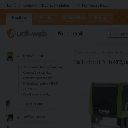
Domů
Kontakty
Doprava a platba
Informace / Rady
Razítka
Vizitky
Nářadí Olfa
Barvy
a-razitka.cz
a-vizitky.cz
a-olfa.cz
a-coloris.cz
Coloris
Výroba razítek
Úvodní stránka
Razítka
Texto
Textová razítka
Razítko Trodat Printy 4912, ze
Standardní textová razítka
Kancelářská razítka
Antibakteriální razítka
Ekologická razítka - ECO
VÝPRODEJ
Razítka pro školáky
Kulatá razítka
Razítka Trodat