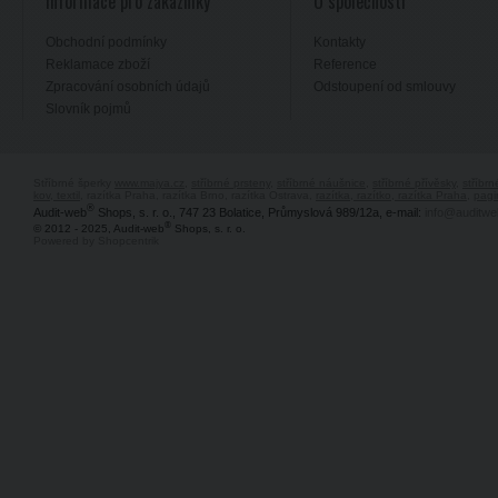
Informace pro zákazníky
O společnosti
Obchodní podmínky
Kontakty
Reklamace zboží
Reference
Zpracování osobních údajů
Odstoupení od smlouvy
Slovník pojmů
Stříbrné šperky
www.majya.cz
,
stříbrné prsteny
,
stříbrné náušnice
,
stříbrné přívěsky
,
stříbr
kov, textil
, razítka Praha, razítka Brno, razítka Ostrava,
razítka, razítko, razítka Praha
,
pagi
®
Audit-web
Shops, s. r. o., 747 23 Bolatice, Průmyslová 989/12a, e-mail:
info@auditwe
®
© 2012 - 2025, Audit-web
Shops, s. r. o.
Powered by Shopcentrik