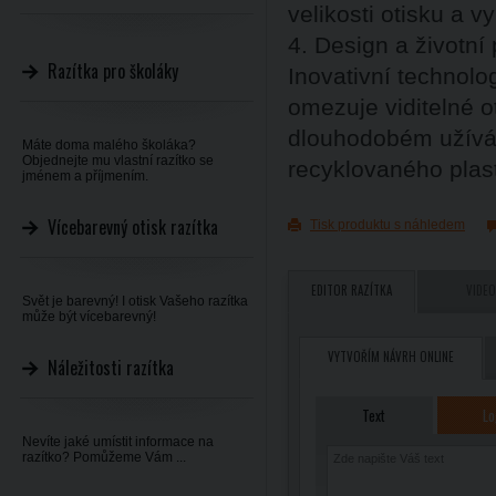
velikosti otisku a vy
4. Design a životní 
Razítka pro školáky
Inovativní technol
omezuje viditelné ot
dlouhodobém užíván
Máte doma malého školáka?
Objednejte mu vlastní razítko se
recyklovaného plas
jménem a příjmením.
Vícebarevný otisk razítka
Tisk produktu s náhledem
EDITOR RAZÍTKA
VIDEO
Svět je barevný! I otisk Vašeho razítka
může být vícebarevný!
VYTVOŘÍM NÁVRH ONLINE
Náležitosti razítka
Text
Lo
Nevíte jaké umístit informace na
razítko? Pomůžeme Vám ...