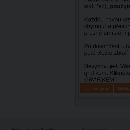
styl, řez),
použijt
Každou novou vrst
chytnout a přesun
přesné umístění 
Po dokončení ulož
poté vložte zboží
Nevyhovuje-li Vám
grafikem. Kliknět
GRAFIKEM"
.
Uložit konfiguraci
Uložit k