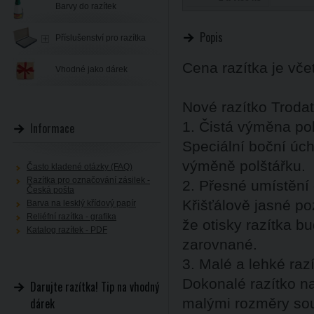
Barvy do razítek
Popis
Příslušenství pro razítka
Cena razítka je vč
Vhodné jako dárek
Nové razítko Trodat
1. Čistá výměna po
Informace
Speciální boční úch
výměně polštářku.
Často kladené otázky (FAQ)
Razítka pro označování zásilek -
2. Přesné umístění 
Česká pošta
Křišťálově jasné po
Barva na lesklý křídový papír
Reliéfní razítka - grafika
že otisky razítka b
Katalog razítek - PDF
zarovnané.
3. Malé a lehké raz
Dokonalé razítko na
Darujte razítka! Tip na vhodný
dárek
malými rozměry sou