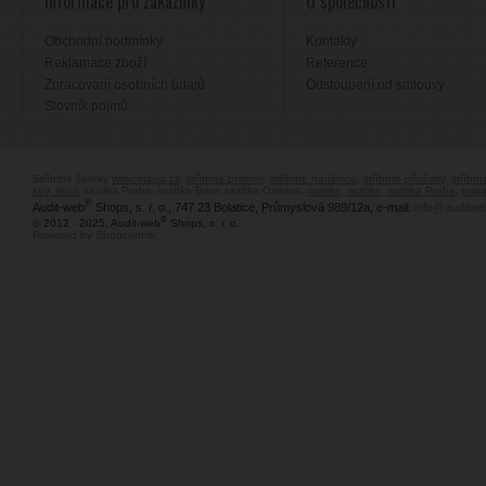
Informace pro zákazníky
O společnosti
Obchodní podmínky
Kontakty
Reklamace zboží
Reference
Zpracování osobních údajů
Odstoupení od smlouvy
Slovník pojmů
Stříbrné šperky
www.majya.cz
,
stříbrné prsteny
,
stříbrné náušnice
,
stříbrné přívěsky
,
stříbr
kov, textil
, razítka Praha, razítka Brno, razítka Ostrava,
razítka, razítko, razítka Praha
,
pagi
®
Audit-web
Shops, s. r. o., 747 23 Bolatice, Průmyslová 989/12a, e-mail:
info@auditwe
®
© 2012 - 2025, Audit-web
Shops, s. r. o.
Powered by Shopcentrik