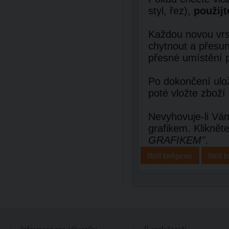
styl, řez),
použijt
Každou novou vrst
chytnout a přesun
přesné umístění 
Po dokončení ulož
poté vložte zboží
Nevyhovuje-li Vám
grafikem. Kliknět
GRAFIKEM"
.
Uložit konfiguraci
Uložit k