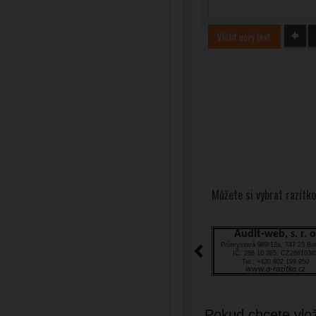
Vložit nový text
Můžete si vybrat razítko
Audit-web, s. r. o
Průmyslová 989/12a, 747 23 Bol
IČ: 286 10 385, CZ2861038
Tel.: +420 602 199 950
www.a-razitka.cz
Pokud chcete vlož