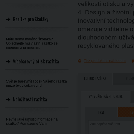
velikosti otisku a vy
4. Design a životní 
Razítka pro školáky
Inovativní technol
omezuje viditelné ot
dlouhodobém užíván
Máte doma malého školáka?
Objednejte mu vlastní razítko se
recyklovaného plas
jménem a příjmením.
Vícebarevný otisk razítka
Tisk produktu s náhledem
EDITOR RAZÍTKA
VIDEO
Svět je barevný! I otisk Vašeho razítka
může být vícebarevný!
VYTVOŘÍM NÁVRH ONLINE
Náležitosti razítka
Text
Lo
Nevíte jaké umístit informace na
razítko? Pomůžeme Vám ...