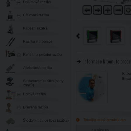
Datumová razítka
Číslovací razítka
Kapesní razítka
Razítka v propisce
Reliéfní a pečetní razítka
Informace k tomuto produ
Alfabetická razítka
Katka
Email
Sestavovací razítka (sady
znaků)
Hotová razítka
Dřevěná razítka
Tabulka množstevních slev
Štočky - matrice (bez razítka)
2 a více ks