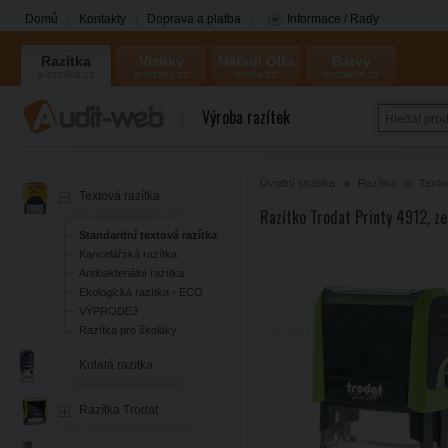
Domů
Kontakty
Doprava a platba
Informace / Rady
Razítka
Vizitky
Nářadí Olfa
Barvy
a-razitka.cz
a-vizitky.cz
a-olfa.cz
a-coloris.cz
Coloris
Výroba razítek
Úvodní stránka
Razítka
Texto
Textová razítka
Razítko Trodat Printy 4912, ze
Standardní textová razítka
Kancelářská razítka
Antibakteriální razítka
Ekologická razítka - ECO
VÝPRODEJ
Razítka pro školáky
Kulatá razítka
Razítka Trodat