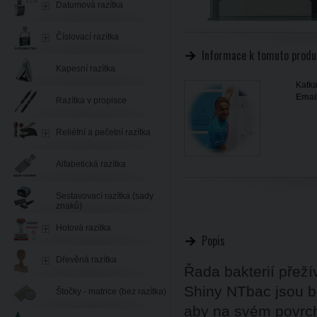
Datumová razítka
Číslovací razítka
Informace k tomuto produ
Kapesní razítka
Katka
Email
Razítka v propisce
Reliéfní a pečetní razítka
Alfabetická razítka
Sestavovací razítka (sady
znaků)
Hotová razítka
Popis
Dřevěná razítka
Řada bakterií přeží
Shiny NTbac jsou b
Štočky - matrice (bez razítka)
aby na svém povrch