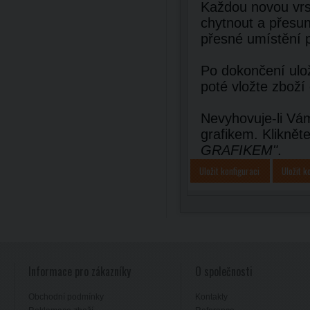
Každou novou vrst
chytnout a přesun
přesné umístění 
Po dokončení ulož
poté vložte zboží
Nevyhovuje-li Vám
grafikem. Kliknět
GRAFIKEM"
.
Uložit konfiguraci
Uložit k
Informace pro zákazníky
O společnosti
Obchodní podmínky
Kontakty