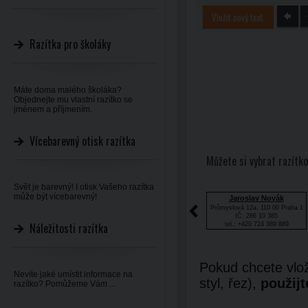
Vložit nový text
Razítka pro školáky
Máte doma malého školáka?
Objednejte mu vlastní razítko se
jménem a příjmením.
Vícebarevný otisk razítka
Můžete si vybrat razítko
Svět je barevný! I otisk Vašeho razítka
může být vícebarevný!
Jaroslav Novák
Průmyslová 12a, 110 00 Praha 1
IČ: 286 10 385
Náležitosti razítka
tel.: +420 724 389 889
Pokud chcete vlož
Nevíte jaké umístit informace na
styl, řez),
použijt
razítko? Pomůžeme Vám ...