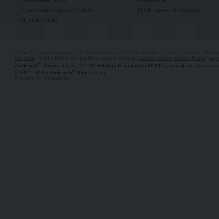
Reklamace zboží
Reference
Zpracování osobních údajů
Odstoupení od smlouvy
Slovník pojmů
Stříbrné šperky
www.majya.cz
,
stříbrné prsteny
,
stříbrné náušnice
,
stříbrné přívěsky
,
stříbr
kov, textil
, razítka Praha, razítka Brno, razítka Ostrava,
razítka, razítko, razítka Praha
,
pagi
®
Audit-web
Shops, s. r. o., 747 23 Bolatice, Průmyslová 989/12a, e-mail:
info@auditwe
®
© 2012 - 2025, Audit-web
Shops, s. r. o.
Powered by Shopcentrik