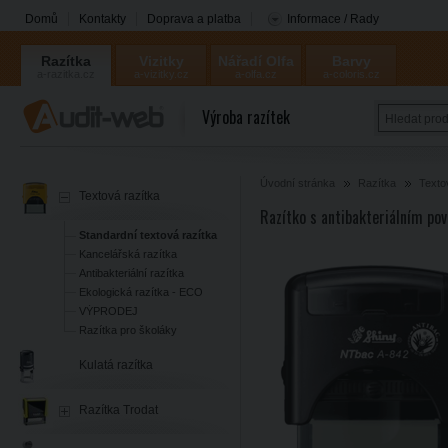
Domů
Kontakty
Doprava a platba
Informace / Rady
Razítka
Vizitky
Nářadí Olfa
Barvy
a-razitka.cz
a-vizitky.cz
a-olfa.cz
a-coloris.cz
Coloris
Výroba razítek
Úvodní stránka
Razítka
Texto
Textová razítka
Razítko s antibakteriálním p
Standardní textová razítka
Kancelářská razítka
Antibakteriální razítka
Ekologická razítka - ECO
VÝPRODEJ
Razítka pro školáky
Kulatá razítka
Razítka Trodat