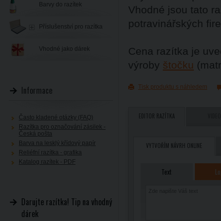
Barvy do razítek
Vhodné jsou tato ra
potravinářských fir
Příslušenství pro razítka
Vhodné jako dárek
Cena razítka je uve
výroby
štočku
(matr
Tisk produktu s náhledem
Informace
EDITOR RAZÍTKA
VIDEO
Často kladené otázky (FAQ)
Razítka pro označování zásilek -
Česká pošta
Barva na lesklý křídový papír
VYTVOŘÍM NÁVRH ONLINE
Reliéfní razítka - grafika
Katalog razítek - PDF
Text
Lo
Darujte razítka! Tip na vhodný
dárek