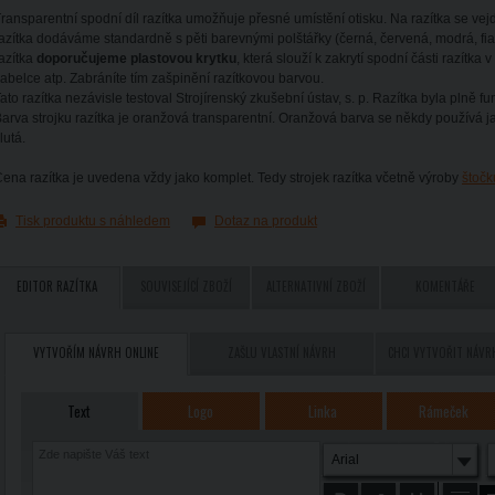
ransparentní spodní díl razítka umožňuje přesné umístění otisku. Na razítka se ve
azítka dodáváme standardně s pěti barevnými polštářky (černá, červená, modrá, fial
azítka
doporučujeme plastovou krytku
, která slouží k zakrytí spodní části razítka 
abelce atp. Zabráníte tím zašpinění razítkovou barvou.
ato razítka nezávisle testoval Strojírenský zkušební ústav, s. p. Razítka byla plně fu
arva strojku razítka je oranžová transparentní. Oranžová barva se někdy používá 
lutá.
ena razítka je uvedena vždy jako komplet. Tedy strojek razítka včetně výroby
štočk
Tisk produktu s náhledem
Dotaz na produkt
EDITOR RAZÍTKA
SOUVISEJÍCÍ ZBOŽÍ
ALTERNATIVNÍ ZBOŽÍ
KOMENTÁŘE
VYTVOŘÍM NÁVRH ONLINE
ZAŠLU VLASTNÍ NÁVRH
CHCI VYTVOŘIT NÁVR
Text
Logo
Linka
Rámeček
Arial