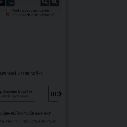
Před výrobou mi pošlete
náhled razítka ke schválení
navrhnout vlastní razítko
DORUČENO
g. Jaroslav Nováček
jednatel společnosti
oužijte tlačítko "Vložit nový text"
.
t a přesunout. Tato úprava se provádí