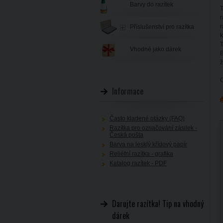
Barvy do razítek
T
r
r
Příslušenství pro razítka
k
T
Vhodné jako dárek
B
ž
C
Informace
Často kladené otázky (FAQ)
Razítka pro označování zásilek -
Česká pošta
Barva na lesklý křídový papír
Reliéfní razítka - grafika
Katalog razítek - PDF
Darujte razítka! Tip na vhodný
dárek