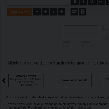
Vložit nový text
Můžete si vybrat razítko z navržených vzorů a upravit si ho, nebo si 
Jaroslav Novák
In
Průmyslová 12a, 110 00 Praha 1
Jaroslav Nováček
IČ: 286 10 385
tel.: +420 724 389 889
Pokud chcete vložit další text s jiným formátováním (velikost písma, styl, řez),
p
Každou novou vrstvu textu je možno po najetí ukazatelem myši na text chytnou
přímo na plátně. Pro přesné umístění použijte mřížku nebo zoom.