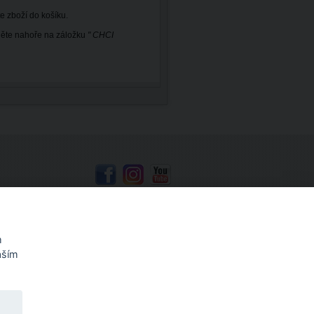
e zboží do košíku.
kněte nahoře na záložku
" CHCI
Mapa stránek
m
aším
, Coloris, Olfa
,
vizitky, tisk vizitek
,
barva na plasty,