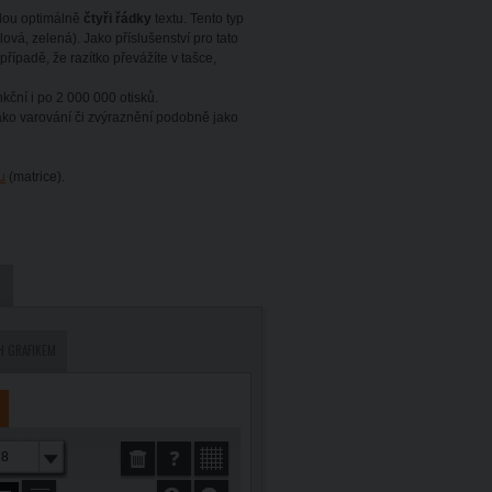
jdou optimálně
čtyři řádky
textu. Tento typ
ová, zelená). Jako příslušenství pro tato
v případě, že razítko převážíte v tašce,
nkční i po 2 000 000 otisků.
jako varování či zvýraznění podobně jako
u
(matrice).
H GRAFIKEM
8