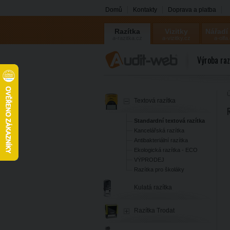
Domů
Kontakty
Doprava a platba
Razítka
Vizitky
Nářadí
a-razitka.cz
a-vizitky.cz
a-olfa
Výroba raz
Ú
Textová razítka
Standardní textová razítka
Kancelářská razítka
Antibakteriální razítka
Ekologická razítka - ECO
VÝPRODEJ
Razítka pro školáky
Kulatá razítka
Razítka Trodat