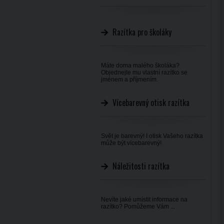
Razítka pro školáky
Máte doma malého školáka?
Objednejte mu vlastní razítko se
jménem a příjmením.
Vícebarevný otisk razítka
Svět je barevný! I otisk Vašeho razítka
může být vícebarevný!
Náležitosti razítka
Nevíte jaké umístit informace na
razítko? Pomůžeme Vám ...