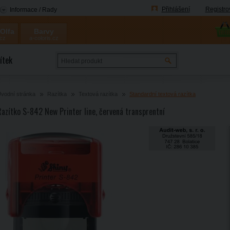
Přihlášení
Registro
Informace / Rady
 Olfa
Barvy
.cz
a-coloris.cz
Coloris
ítek
vodní stránka
Razítka
Textová razítka
Standardní textová razítka
Razítko S-842 New Printer line, červená transprentní