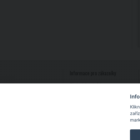
Informace pro zákazníky
Obchodní podmínky
Reklamace zboží
Inf
Zpracování osobních údajů
Slovník pojmů
Klik
zaří
mark
Stříbrné šperky
www.majya.cz
,
stříbrné prsteny
,
stř
kov, textil
, razítka Praha, razítka Brno, razítka Ostr
®
Audit-web
Shops, s. r. o., 747 23 Bolatice, Prů
®
© 2012 - 2025, Audit-web
Shops, s. r. o.