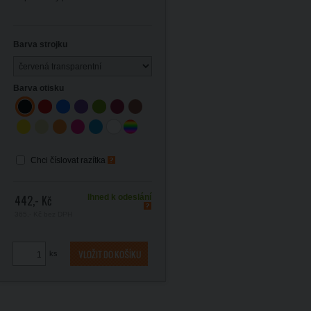
Barva strojku
Barva otisku
Chci číslovat razítka
442,- Kč
Ihned k odeslání
365,- Kč
bez DPH
ks