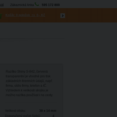
vat
Zákaznická linka
595 172 800
Košík:
0 položek
za
0,- Kč
Razítko Shiny S-842, červená
transparentní je vhodné pro tisk
základních firemních údajů, např.
firma, sídlo firmy, telefon a IČ.
Vzhledem k velikosti strojku je
možno razítka používat i na cesty.
Velikost otisku:
38 x 14 mm
Doporučený počet řádků:
4