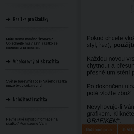
Razítka pro školáky
Pokud chcete vlož
Máte doma malého školáka?
Objednejte mu vlastní razítko se
styl, řez),
použijt
jménem a příjmením.
Každou novou vrst
Vícebarevný otisk razítka
chytnout a přesun
přesné umístění 
Svět je barevný! I otisk Vašeho razítka
Po dokončení ulož
může být vícebarevný!
poté vložte zboží
Náležitosti razítka
Nevyhovuje-li Vám
grafikem. Kliknět
Nevíte jaké umístit informace na
GRAFIKEM"
.
razítko? Pomůžeme Vám ...
Uložit konfiguraci
Uložit k