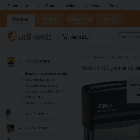
Domů
Kontakty
Doprava a platba
Informace / Rady
Razítka
Vizitky
Nářadí Olfa
Barvy
a-razitka.cz
a-vizitky.cz
a-olfa.cz
a-coloris.cz
Coloris
Výroba razítek
Úvodní stránka
Razítka
Texto
Textová razítka
Razítko S-833T, rozměr otisk
Standardní textová razítka
Kancelářská razítka
Antibakteriální razítka
Ekologická razítka - ECO
VÝPRODEJ
Razítka pro školáky
Kulatá razítka
Razítka Trodat