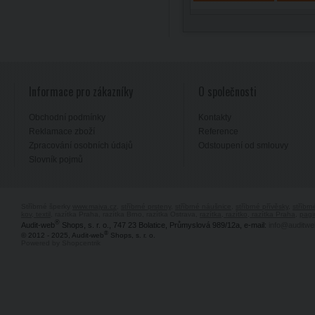
Informace pro zákazníky
O společnosti
Obchodní podmínky
Kontakty
Reklamace zboží
Reference
Zpracování osobních údajů
Odstoupení od smlouvy
Slovník pojmů
Stříbrné šperky
www.majya.cz
,
stříbrné prsteny
,
stříbrné náušnice
,
stříbrné přívěsky
,
stříbr
kov, textil
, razítka Praha, razítka Brno, razítka Ostrava,
razítka, razítko, razítka Praha
,
pagi
®
Audit-web
Shops, s. r. o., 747 23 Bolatice, Průmyslová 989/12a, e-mail:
info@auditwe
®
© 2012 - 2025, Audit-web
Shops, s. r. o.
Powered by Shopcentrik