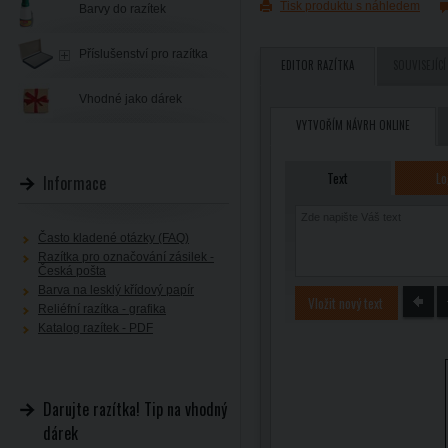
Tisk produktu s náhledem
Barvy do razítek
Příslušenství pro razítka
EDITOR RAZÍTKA
SOUVISEJÍCÍ
Vhodné jako dárek
VYTVOŘÍM NÁVRH ONLINE
Text
Lo
Informace
Často kladené otázky (FAQ)
Razítka pro označování zásilek -
Česká pošta
Barva na lesklý křídový papír
Vložit nový text
Reliéfní razítka - grafika
Katalog razítek - PDF
Darujte razítka! Tip na vhodný
dárek