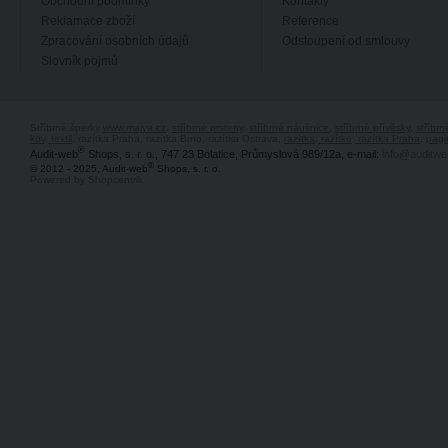
Obchodní podmínky
Kontakty
Reklamace zboží
Reference
Zpracování osobních údajů
Odstoupení od smlouvy
Slovník pojmů
Stříbrné šperky
www.majya.cz
,
stříbrné prsteny
,
stříbrné náušnice
,
stříbrné přívěsky
,
stříbr
kov, textil
, razítka Praha, razítka Brno, razítka Ostrava,
razítka, razítko, razítka Praha
,
pagi
®
Audit-web
Shops, s. r. o., 747 23 Bolatice, Průmyslová 989/12a, e-mail:
info@auditwe
®
© 2012 - 2025, Audit-web
Shops, s. r. o.
Powered by Shopcentrik