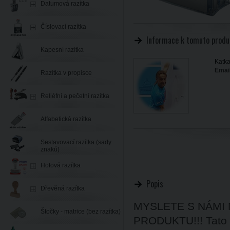
Datumová razítka
Číslovací razítka
Informace k tomuto produ
Kapesní razítka
Katka
Email
Razítka v propisce
Reliéfní a pečetní razítka
Alfabetická razítka
Sestavovací razítka (sady
znaků)
Hotová razítka
Popis
Dřevěná razítka
MYSLETE S NÁMI
Štočky - matrice (bez razítka)
PRODUKTU!!! Tato r