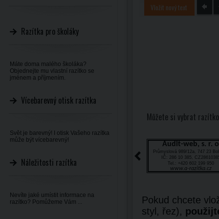
Vložit nový text
Razítka pro školáky
Máte doma malého školáka?
Objednejte mu vlastní razítko se
jménem a příjmením.
Vícebarevný otisk razítka
Můžete si vybrat razítko
Svět je barevný! I otisk Vašeho razítka
může být vícebarevný!
Audit-web, s. r. o
Průmyslová 989/12a, 747 23 Bol
IČ: 286 10 385, CZ2861038
Náležitosti razítka
Tel.: +420 602 199 950
www.a-razitka.cz
Nevíte jaké umístit informace na
Pokud chcete vlož
razítko? Pomůžeme Vám ...
styl, řez),
použijt