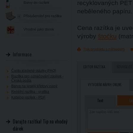
recyklovaných PET l
Barvy do razítek
neběleného papíru.
Příslušenství pro razítka
Cena razítka je uve
Vhodné jako dárek
výroby
štočku
(matr
Tisk produktu s náhledem
Informace
EDITOR RAZÍTKA
SOUVISEJÍCÍ
Často kladené otázky (FAQ)
Razítka pro označování zásilek -
Česká pošta
VYTVOŘÍM NÁVRH ONLINE
Barva na lesklý křídový papír
Reliéfní razítka - grafika
Katalog razítek - PDF
Text
Lo
Darujte razítka! Tip na vhodný
dárek