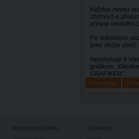
Každou novou vrst
chytnout a přesun
přesné umístění 
Po dokončení ulož
poté vložte zboží
Nevyhovuje-li Vám
grafikem. Kliknět
GRAFIKEM"
.
Uložit konfiguraci
Uložit k
Informace pro zákazníky
O společnosti