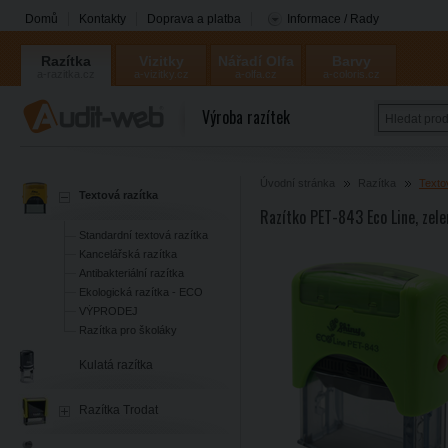
Domů
Kontakty
Doprava a platba
Informace / Rady
Razítka
Vizitky
Nářadí Olfa
Barvy
a-razitka.cz
a-vizitky.cz
a-olfa.cz
a-coloris.cz
Coloris
Výroba razítek
Úvodní stránka
Razítka
Texto
Textová razítka
Razítko PET-843 Eco Line, zel
Standardní textová razítka
Kancelářská razítka
Antibakteriální razítka
Ekologická razítka - ECO
VÝPRODEJ
Razítka pro školáky
Kulatá razítka
Razítka Trodat