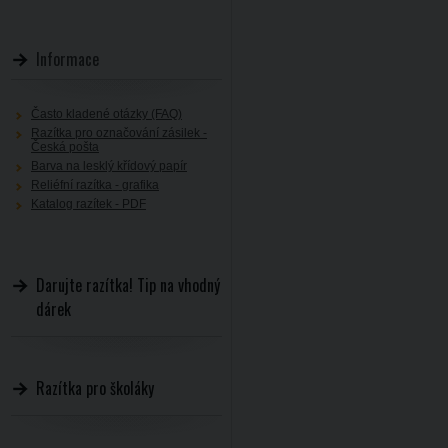
Informace
Často kladené otázky (FAQ)
Razítka pro označování zásilek -
Česká pošta
Barva na lesklý křídový papír
Reliéfní razítka - grafika
Katalog razítek - PDF
Darujte razítka! Tip na vhodný
dárek
Razítka pro školáky